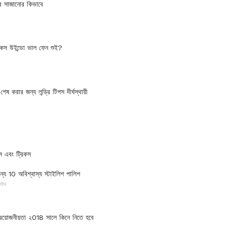
রি সাজানোর কিভাবে
িকস উইন্ডো ভাল ফেন শুই?
েষ করার জন্য লন্ড্রি টিপস দীর্ঘস্থায়ী
পস এবং ট্রিকস
য 10 অবিশ্বাস্য স্টাইলিশ পালিশ
জাইন
প্রয়োজনীয়তা ২018 সালে কিনে নিতে হবে