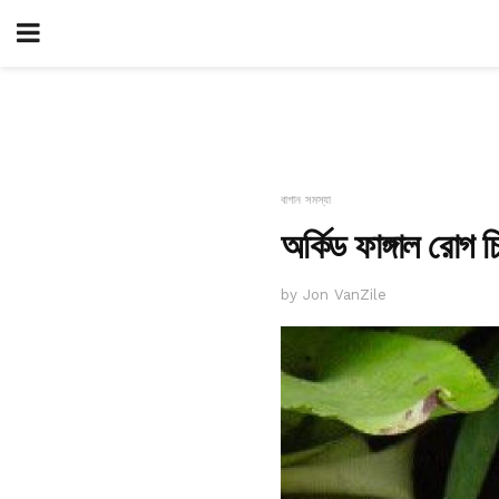
বাগান সমস্যা
অর্কিড ফাঙ্গাল রোগ চি
by Jon VanZile