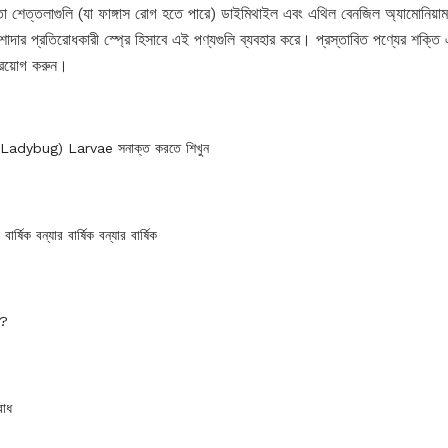
 শেত্তলাগুলি (যা ফাঙ্গাস রোগ হতে পারে) ডাইমিথাইল এবং এথিল বেনজিল অ্যামোনিয়াম দি
াদার প্রতিরোধকারী স্প্রে হিসাবে এই পণ্যগুলি ব্যবহার করে। প্রস্তাবিত পণ্যের শক্তি 
্রয়োগ করুন।
(Ladybug) Larvae সনাক্ত করতে শিখুন
বার্ষিক বন্যার বার্ষিক বন্যার বার্ষিক
া?
রোধ