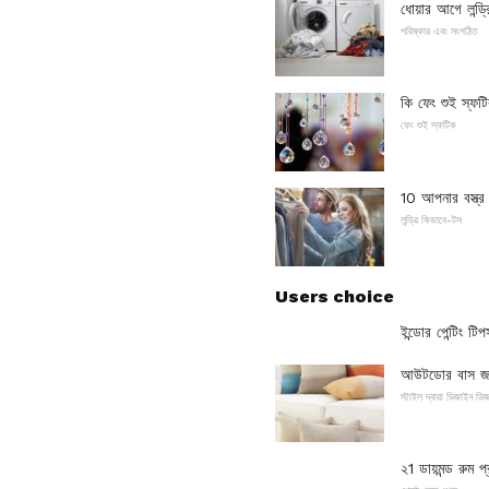
ধোয়ার আগে লন্ড্
পরিষ্কার এবং সংগঠিত
কি ফেং শুই স্ফট
ফেং শুই স্ফটিক
10 আপনার বস্ত্র শ
লন্ড্রি কিভাবে-টস
Users choice
ইন্ডোর পেন্টিং টি
আউটডোর বাস জন্
স্টাইল দ্বারা ডিজাইন ডি
২1 ডায়মন্ড রুম 