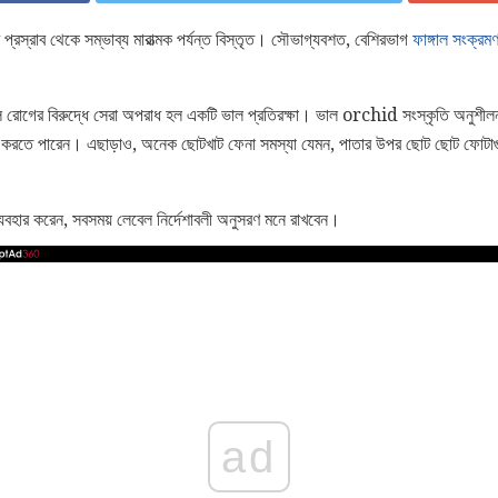
প্রস্রাব থেকে সম্ভাব্য মারাত্মক পর্যন্ত বিস্তৃত। সৌভাগ্যবশত, বেশিরভাগ
ফাঙ্গাল সংক্রম
গাল রোগের বিরুদ্ধে সেরা অপরাধ হল একটি ভাল প্রতিরক্ষা। ভাল orchid সংস্কৃতি অনুশী
োধ করতে পারেন। এছাড়াও, অনেক ছোটখাট ফেনা সমস্যা যেমন, পাতার উপর ছোট ছোট ফোটাগুলি
যবহার করেন, সবসময় লেবেল নির্দেশাবলী অনুসরণ মনে রাখবেন।
ad