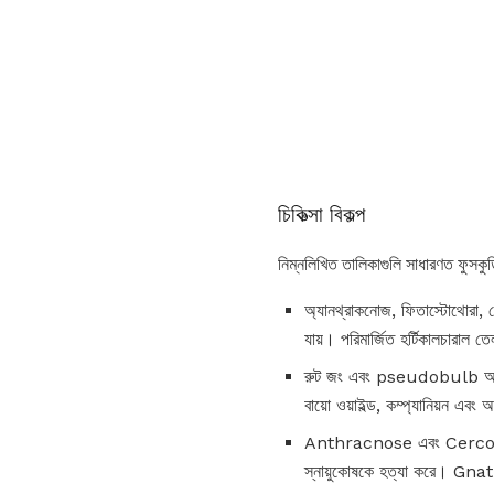
চিকিত্সা বিকল্প
নিম্নলিখিত তালিকাগুলি সাধারণত ফুসকুড়ি
অ্যানথ্রাকনোজ, ফিতাস্টোথোরা, বো
যায়। পরিমার্জিত হর্টিকালচারাল 
রুট জং এবং pseudobulb আঠা উ
বায়ো ওয়াইল্ড, কম্প্যানিয়ন এবং অন
Anthracnose এবং Cercospora দ্ব
স্নায়ুকোষকে হত্যা করে। Gnat