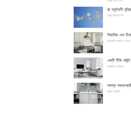
শ্রেষ্ঠ হোম পণ্য
9 ধনুর্বন্ধনী লন্ড
লন্ড্রি কিভাবে-টস
সিরামিক এবং চীনা
রান্নাঘর মেরামত ও রেনো
একটি টিভি মাউন্ট
বৈদ্যুতিক মেরামত
সমস্যা সমাধানকা
লন্ড্রি দ্রব্যাদি