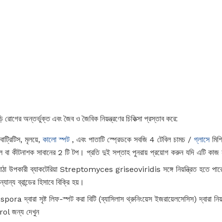
 রোগের অন্তর্ভুক্ত এবং জৈব ও জৈবিক নিয়ন্ত্রণের চিকিত্সা প্রস্তাব করে:
ট্রিটিস, মৃলয়ে,
কালো স্পট
, এবং পাতাটি স্প্রেডকে সবজি 4 টেবিল চামচ /
গ্লাসে
মিশ
তেল বা কীটনাশক সাবানের 2 টি টপ। প্রতি দুই সপ্তাহ পুনরায় প্রয়োগ করুন যদি এটি কাজ 
পকারী ব্যাকটেরিয়া Streptomyces griseoviridis সঙ্গে নিয়ন্ত্রিত হতে পারে।
্যান্য ব্রান্ডের হিসাবে বিক্রি হয়।
ারা সৃষ্ট লিফ-স্পট করা বিটি (ব্যাসিলাস থ্রুনিংয়েস ইজরায়েলসেসিস) দ্বারা নিয়ন
rol জন্য দেখুন