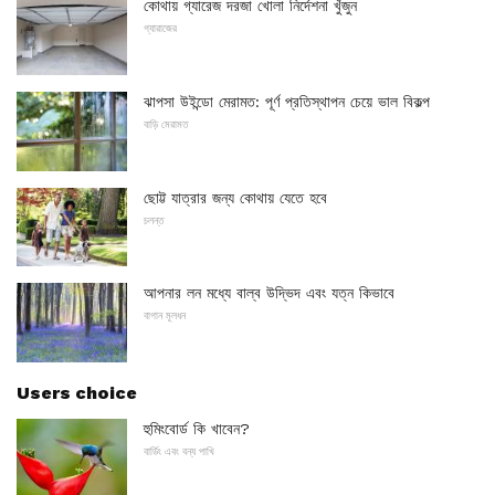
কোথায় গ্যারেজ দরজা খোলা নির্দেশনা খুঁজুন
গ্যারাজের
ঝাপসা উইন্ডো মেরামত: পূর্ণ প্রতিস্থাপন চেয়ে ভাল বিকল্প
বাড়ি মেরামত
ছোট্ট যাত্রার জন্য কোথায় যেতে হবে
চলন্ত
আপনার লন মধ্যে বাল্ব উদ্ভিদ এবং যত্ন কিভাবে
বাগান মূলধন
Users choice
হুমিংবোর্ড কি খাবেন?
বার্ডিং এবং বন্য পাখি