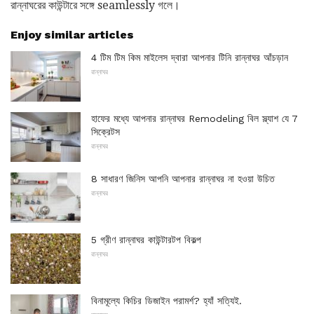
রান্নাঘরের কাউন্টারে সঙ্গে seamlessly গলে।
Enjoy similar articles
4 টিম টিম কিম মাইলেস দ্বারা আপনার টিনি রান্নাঘর আঁচড়ান
রান্নাঘর
হাফের মধ্যে আপনার রান্নাঘর Remodeling বিল স্ল্যাশ যে 7
সিক্রেটস
রান্নাঘর
8 সাধারণ জিনিস আপনি আপনার রান্নাঘর না হওয়া উচিত
রান্নাঘর
5 গ্রীণ রান্নাঘর কাউন্টারটপ বিকল্প
রান্নাঘর
বিনামূল্যে কিচির ডিজাইন পরামর্শ? হ্যাঁ সত্যিই.