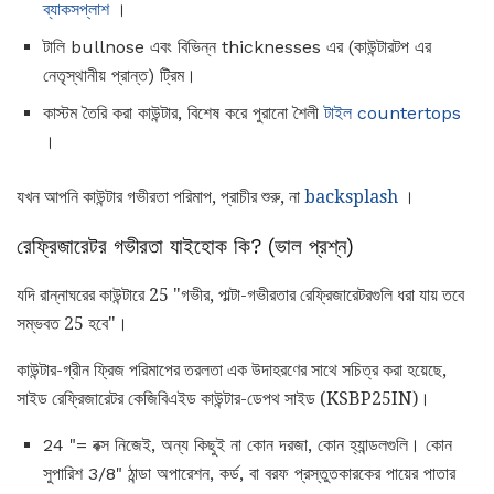
ব্যাকসপ্লাশ
।
টালি bullnose এবং বিভিন্ন thicknesses এর (কাউন্টারটপ এর
নেতৃস্থানীয় প্রান্ত) ট্রিম।
কাস্টম তৈরি করা কাউন্টার, বিশেষ করে পুরানো শৈলী
টাইল countertops
।
যখন আপনি কাউন্টার গভীরতা পরিমাপ, প্রাচীর শুরু, না
backsplash
।
রেফ্রিজারেটর গভীরতা যাইহোক কি? (ভাল প্রশ্ন)
যদি রান্নাঘরের কাউন্টারে 25 "গভীর, পাল্টা-গভীরতার রেফ্রিজারেটরগুলি ধরা যায় তবে
সম্ভবত 25 হবে"।
কাউন্টার-গ্রীন ফ্রিজ পরিমাপের তরলতা এক উদাহরণের সাথে সচিত্র করা হয়েছে,
সাইড রেফ্রিজারেটর কেজিবিএইড কাউন্টার-ডেপথ সাইড (KSBP25IN)।
24 "= বক্স নিজেই, অন্য কিছুই না কোন দরজা, কোন হ্যান্ডলগুলি। কোন
সুপারিশ 3/8" ঠান্ডা অপারেশন, কর্ড, বা বরফ প্রস্তুতকারকের পায়ের পাতার