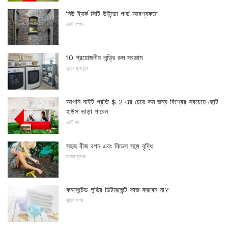
নিউ ইয়র্ক সিটি উইন্ডো গার্ড আবশ্যকতা
ছোট স্পেস
10 প্রয়োজনীয় লন্ড্রি রুম সরঞ্জাম
লন্ড্রি মূলসূত্র
আপনি নাইট প্রতি $ 2 এর চেয়ে কম জন্য বিশ্বের সবচেয়ে ছোট
হাউস ভাড়া পারেন
ছোট ঘর
সহজ বীজ বপন এবং কিডস সঙ্গে বৃদ্ধি
বাগান মূলধন
কনসেন্টেড লন্ড্রি ডিটারজেন্ট কাজ করবেন না?
লন্ড্রি পণ্য