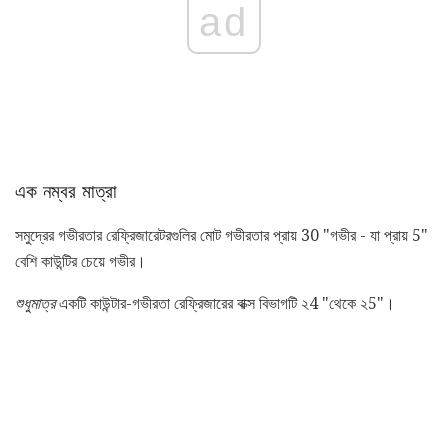
ad
এক নম্বর মাত্রা
সমুদ্রের গভীরতার রেফ্রিজারেটরগুলির মোট গভীরতার প্রায় 30 "গভীর - যা প্রায় 5"
বেশি কাউন্টির চেয়ে গভীর।
শুধুমাত্র
একটি কাউন্টার-গভীরতা রেফ্রিজারের বাক্স বিভাগটি ২4 "থেকে ২5"।