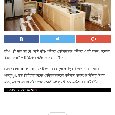
যদিও এটি মনে হয় যে একটি পাল্টা-গভীরতা রেফ্রিজারের গভীরতা একটি সহজ, উদ্দেশ্য
বিষয় - একটি পাল্টা হিসাবে গভীর, ডান? - এটা না।
রান্নাঘর countertops গভীরতা মধ্যে সূক্ষ্ম পার্থক্য থাকতে পারে। আরো
গুরুত্বপূর্ণ, যন্ত্র নির্মাতারা তাদের রেফ্রিজারেটরের গভীরতা প্রকাশের বিভিন্ন উপায়
আছে কখনও কখনও এই সংখ্যা
একটি অর্ধ ফুট হিসাবে যতটা
দ্বারা পরিবর্তিত
।