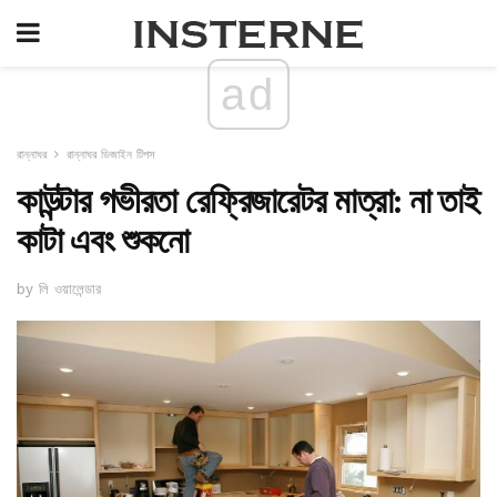
ad
রান্নাঘর
রান্নাঘর ডিজাইন টিপস
কাউন্টার গভীরতা রেফ্রিজারেটর মাত্রা: না তাই
কাটা এবং শুকনো
by লি ওয়ালেন্ডার