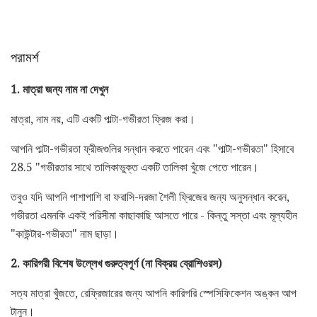
পরামর্শ
1. মাত্রা জন্য নাম না দেখুন
মাত্রা, নাম নয়, এটি একটি পাল্টা-গভীরতা ফ্রিজ করা।
আপনি পাল্টা-গভীরতা ফ্রীজগুলির সন্ধান করতে পারেন এবং "পাল্টা-গভীরতা" হিসাবে
28.5 "গভীরতার সাথে তালিকাভুক্ত একটি তালিকা খুঁজে পেতে পারেন।
তবুও যদি আপনি পাশাপাশি বা ফরাসি-দরজা শৈলী ফ্রিজের জন্য অনুসন্ধান করেন,
গভীরতা এমনকি একই পরিসীমা কাছাকাছি আসতে পারে - কিন্তু সস্তা এবং মূল্যহীন
"কাউন্টার-গভীরতা" নাম ছাড়া।
2. কারিগরী বিশেষ উল্লেখ গুরুত্বপূর্ণ (না বিক্রয় ব্রোশিওরস)
সত্য মাত্রা খুঁজতে, রেফ্রিজারের জন্য আপনি কারিগরি স্পেসিফিকেশন অঙ্কন আপ
টানুন।