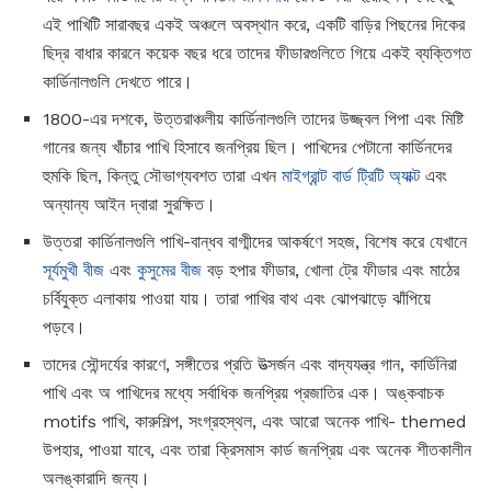
এই পাখিটি সারাবছর একই অঞ্চলে অবস্থান করে, একটি বাড়ির পিছনের দিকের
ছিদ্র বাধার কারনে কয়েক বছর ধরে তাদের ফীডারগুলিতে গিয়ে একই ব্যক্তিগত
কার্ডিনালগুলি দেখতে পারে।
1800-এর দশকে, উত্তরাঞ্চলীয় কার্ডিনালগুলি তাদের উজ্জ্বল পিপা এবং মিষ্টি
গানের জন্য খাঁচার পাখি হিসাবে জনপ্রিয় ছিল। পাখিদের পেটানো কার্ডিনদের
হুমকি ছিল, কিন্তু সৌভাগ্যবশত তারা এখন
মাইগ্রান্ট বার্ড ট্রিটি অ্যাক্ট
এবং
অন্যান্য আইন দ্বারা সুরক্ষিত।
উত্তরা কার্ডিনালগুলি পাখি-বান্ধব বাগ্মীদের আকর্ষণে সহজ, বিশেষ করে যেখানে
সূর্যমুখী বীজ
এবং
কুসুমের বীজ
বড় হপার ফীডার, খোলা ট্রে ফীডার এবং মাঠের
চর্বিযুক্ত এলাকায় পাওয়া যায়। তারা পাখির বাথ এবং ঝোপঝাড়ে ঝাঁপিয়ে
পড়বে।
তাদের সৌন্দর্যের কারণে, সঙ্গীতের প্রতি উত্সর্জন এবং বাদ্যযন্ত্র গান, কার্ডিনিরা
পাখি এবং অ পাখিদের মধ্যে সর্বাধিক জনপ্রিয় প্রজাতির এক। অঙ্কবাচক
motifs পাখি, কারুশিল্প, সংগ্রহস্থল, এবং আরো অনেক পাখি- themed
উপহার, পাওয়া যাবে, এবং তারা ক্রিসমাস কার্ড জনপ্রিয় এবং অনেক শীতকালীন
অলঙ্কারাদি জন্য।