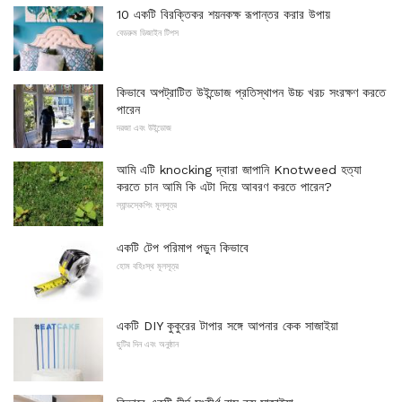
10 একটি বিরক্তিকর শয়নকক্ষ রূপান্তর করার উপায়
বেডরুম ডিজাইন টিপস
কিভাবে অপট্রাটিত উইন্ডোজ প্রতিস্থাপন উচ্চ খরচ সংরক্ষণ করতে
পারেন
দরজা এবং উইন্ডোজ
আমি এটি knocking দ্বারা জাপানি Knotweed হত্যা
করতে চান আমি কি এটা দিয়ে আবরণ করতে পারেন?
ল্যান্ডস্কেপিং মূলসূত্র
একটি টেপ পরিমাপ পড়ুন কিভাবে
হোম বহিঃস্থ মূলসূত্র
একটি DIY কুকুরের টাপার সঙ্গে আপনার কেক সাজাইয়া
ছুটির দিন এবং অনুষ্ঠান