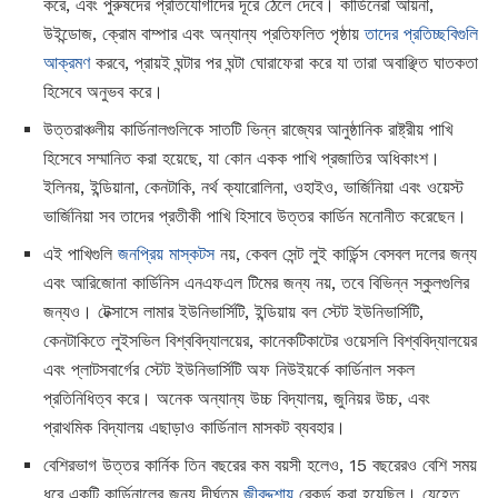
করে, এবং পুরুষদের প্রতিযোগীদের দূরে ঠেলে দেবে। কার্ডিনেরা আয়না,
উইন্ডোজ, ক্রোম বাম্পার এবং অন্যান্য প্রতিফলিত পৃষ্ঠায়
তাদের প্রতিচ্ছবিগুলি
আক্রমণ
করবে, প্রায়ই ঘন্টার পর ঘন্টা ঘোরাফেরা করে যা তারা অবাঞ্ছিত ঘাতকতা
হিসেবে অনুভব করে।
উত্তরাঞ্চলীয় কার্ডিনালগুলিকে সাতটি ভিন্ন রাজ্যের আনুষ্ঠানিক রাষ্ট্রীয় পাখি
হিসেবে সম্মানিত করা হয়েছে, যা কোন একক পাখি প্রজাতির অধিকাংশ।
ইলিনয়, ইন্ডিয়ানা, কেনটাকি, নর্থ ক্যারোলিনা, ওহাইও, ভার্জিনিয়া এবং ওয়েস্ট
ভার্জিনিয়া সব তাদের প্রতীকী পাখি হিসাবে উত্তর কার্ডিন মনোনীত করেছেন।
এই পাখিগুলি
জনপ্রিয় মাস্কটস
নয়, কেবল সেন্ট লুই কার্ডিন্স বেসবল দলের জন্য
এবং আরিজোনা কার্ডিনিস এনএফএল টিমের জন্য নয়, তবে বিভিন্ন স্কুলগুলির
জন্যও। টেক্সাসে লামার ইউনিভার্সিটি, ইন্ডিয়ায় বল স্টেট ইউনিভার্সিটি,
কেনটাকিতে লুইসভিল বিশ্ববিদ্যালয়ের, কানেকটিকাটের ওয়েসলি বিশ্ববিদ্যালয়ের
এবং প্লাটসবার্গের স্টেট ইউনিভার্সিটি অফ নিউইয়র্কে কার্ডিনাল সকল
প্রতিনিধিত্ব করে। অনেক অন্যান্য উচ্চ বিদ্যালয়, জুনিয়র উচ্চ, এবং
প্রাথমিক বিদ্যালয় এছাড়াও কার্ডিনাল মাসকট ব্যবহার।
বেশিরভাগ উত্তর কার্নিক তিন বছরের কম বয়সী হলেও, 15 বছরেরও বেশি সময়
ধরে একটি কার্ডিনালের জন্য দীর্ঘতম
জীবদ্দশায়
রেকর্ড করা হয়েছিল। যেহেতু