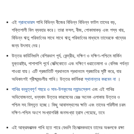
এই
গ্রানভোরস
পাখি বিভিন্ন বীজের বিভিন্ন বিভিন্ন ফাটল তাদের বড়,
শক্তিশালী বিল ব্যবহার করে। তারা ফসল, বীজ, পোকামাকড় এবং শস্য খায়,
বিভিন্ন ঋতু পরিবর্তনের সাথে সাথে ঋতু পরিবর্তনের মাধ্যমে তাদেরকে খাদ্যের
জন্য উৎসাহ দেয়।
উত্তর কার্ডিনিগুলি বেশিরভাগ পূর্ব, কেন্দ্রীয়, দক্ষিণ ও দক্ষিণ-পশ্চিমে মার্কিন
যুক্তরাষ্ট্র, পাশাপাশি পূর্বে মেক্সিকোতে এবং দক্ষিণে গুয়াতেমালা ও বেলিজ পর্যন্ত
পাওয়া যায়। এটি প্রজাতিটি প্রধানতম প্রধানতম প্রজাতির সৃষ্টি করে, যার
অধিকাংশই গ্রীষ্মমন্ডলীয় পাখি। উত্তর কার্নিকরা
স্থানান্তর করবেন না
।
পাখির বন্ধুত্বপূর্ণ শহুরে ও সাব-উপকূলের ল্যান্ডস্কেপ
এবং এই পাখির
অভিযোজনতা, ধন্যবাদ উত্তর কারমেনের রেঞ্জ অনেক এলাকায় উত্তর ও
পশ্চিম সহ বিস্তৃত হচ্ছে। কিছু আবাসস্থলের ক্ষতি এবং তাদের পরিসীমা চরম
দক্ষিণ-পশ্চিম অংশে সংখ্যাগরিষ্ঠ জনসংখ্যা হ্রাস পেয়েছে, তবে
এই আক্রমনাত্মক পাখি হতে পারে যেগুলি হিংসাত্মকভাবে তাদের অঞ্চলকে রক্ষা