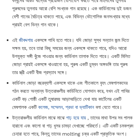
বন্ধুদের আরও খাদ্যের প্রয়োজন যোগাযোগ করতে পারে মহিলাদের তুলনায়
পুরুষদের তুলনায় আরো বেশি সংখ্যক গান রয়েছে। এক কার্ডিনালের দুই ডজন
বেশী গানের বৈচিত্র থাকতে পারে, এবং বিভিন্ন ভৌগোলিক জনসংখ্যার মধ্যে
প্রায়ই বেশ ভিন্ন গান থাকে।
এই
জীবদ্দশায়
একসঙ্গে পাখি হতে পারে। যদি জোড়া সুস্থ সন্তান জন্ম দিতে
সক্ষম হয়, তবে তারা কিছু সময়ের জন্য একসঙ্গে থাকতে পারে, যদিও আরো
উপযুক্ত সঙ্গী খুঁজে পাওয়ার জন্য কার্ডিনাল তালাক দিতে পারে। একটি মিলিত
জোড়া প্রায়ই একসঙ্গে খাওয়ানো হয়, পুরুষ একটি চুম্বন অঙ্গভঙ্গি তার পুরুষ
তার স্ত্রী একটি বীজ প্রস্তাব সঙ্গে।
কার্ডিনাল জোড়া বছরব্যাপী একসঙ্গে থাকে এবং শীতকালে বৃহৎ মেষপালকদের
গঠন করতে অন্যান্য উত্তরাঞ্চলীয় কার্ডিনিতে যোগদান করে, যখন এই পাখির
একটি বড় গোষ্ঠী একটি তুষারময় আড়াআড়িতে দেখা যায় কার্টেলের একটি
মেষপালক একটি
কলেজ, সম্মেলন, প্রভা বা ভ্যাটিকান
বলা যেতে পারে।
উত্তরাঞ্চলীয় কার্ডিনাল মাঝে মাঝে
গাঢ় হয়ে যায়
, তাদের মাথা উপর সব পালক
হারানো এবং কালো বা গাঢ় ধূসর চামড়া দেখাচ্ছে পরিবর্তে। এটি একটি চমকপ্রদ
চেহারা হতে পারে, কিন্তু তাদের molting চক্র একটি প্রাকৃতিক অংশ।