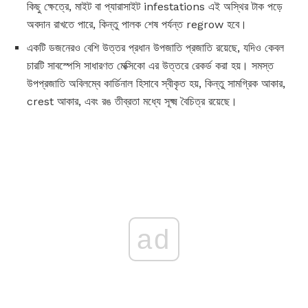
কিছু ক্ষেত্রে, মাইট বা প্যারাসাইট infestations এই অস্থির টাক পড়ে
অবদান রাখতে পারে, কিন্তু পালক শেষ পর্যন্ত regrow হবে।
একটি ডজনেরও বেশি উত্তর প্রধান উপজাতি প্রজাতি রয়েছে, যদিও কেবল
চারটি সাবস্পেসি সাধারণত মেক্সিকো এর উত্তরে রেকর্ড করা হয়। সমস্ত
উপপ্রজাতি অবিলম্বে কার্ডিনাল হিসাবে স্বীকৃত হয়, কিন্তু সামগ্রিক আকার,
crest আকার, এবং রঙ তীব্রতা মধ্যে সূক্ষ্ম বৈচিত্র রয়েছে।
ad