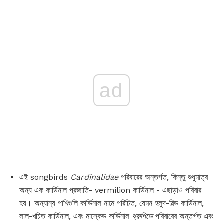
ad
এই songbirds
Cardinalidae
পরিবারের অন্তর্গত, কিন্তু শুধুমাত্র
অন্য এক কার্ডিনাল প্রজাতি- vermilion কার্ডিনাল - এছাড়াও পরিবার
হয়। অন্যান্য পাখিগুলি কার্ডিনাল নামে পরিচিত, যেমন হলুদ-বিল্ড কার্ডিনাল,
লাল-খচিত কার্ডিনাল, এবং মাস্কেড কার্ডিনাল
থ্রুপিডে
পরিবারের অন্তর্গত এবং