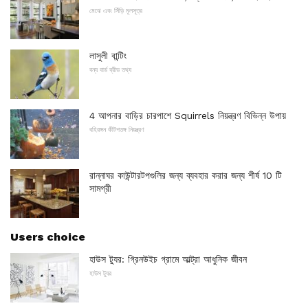
মেঝে এবং সিঁড়ি মূলসূত্র
লাসুলী বান্টিং
বন্য বার্ড ব্রীড তথ্য
4 আপনার বাড়ির চারপাশে Squirrels নিয়ন্ত্রণ বিভিন্ন উপায়
বহিরঙ্গন কীটপতঙ্গ নিয়ন্ত্রণ
রান্নাঘর কাউন্টারটপগুলির জন্য ব্যবহার করার জন্য শীর্ষ 10 টি
সামগ্রী
Users choice
হাউস ট্যুর: গ্রিনউইচ গ্রামে আল্ট্রা আধুনিক জীবন
হাউস ট্যুর