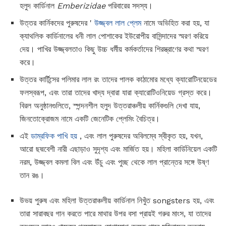
হলুদ কার্ডিনাল
Emberizidae
পরিবারের সদস্য।
উত্তর কার্নিকদের পুরুষদের '
উজ্জ্বল লাল প্লেম
নামে অভিহিত করা হয়, যা
ক্যাথলিক কার্ডিনালের ধনী লাল পোশাকের ইউরোপীয় বাসিন্দাদের স্মরণ করিয়ে
দেয়। পাখির উজ্জ্বলতাও কিছু উচ্চ ধর্মীয় কর্মকর্তাদের শিরস্ত্রাণের কথা স্মরণ
করে।
উত্তর কার্টিন্সের পলিমার লাল রং তাদের পালক কাঠামোর মধ্যে ক্যারোটিনয়েডের
ফলস্বরূপ, এবং তারা তাদের খাদ্য দ্বারা যারা ক্যারোটিওনিয়েড গ্রস্ত করে।
বিরল অনুষ্ঠানগুলিতে, স্পন্দনশীল হলুদ উত্তরাঞ্চলীয় কার্নিকগুলি দেখা যায়,
জিনতোক্রোজম নামে একটি জেনেটিক প্লেমিং বৈচিত্র।
এই
ডাম্রফিক পাখি হয়
, এবং লাল পুরুষদের অবিলম্বে স্বীকৃত হয়, যখন,
আরো ছদ্মবেশী নারী এছাড়াও সুদৃশ্য এবং মার্জিত হয়। মহিলা কার্ডিনিয়েল একটি
নরম, উজ্জ্বল কমলা বিল এবং উঁচু এবং পুচ্ছ থেকে লাল প্রান্তের সঙ্গে উষ্ণ
তান রঙ।
উভয় পুরুষ এবং মহিলা উত্তরাঞ্চলীয় কার্ডিনাল নিখুঁত songsters হয়, এবং
তারা সারাবছর গান করতে পারে মাথার উপর বসা প্রায়ই গরুর মাংস, যা তাদের