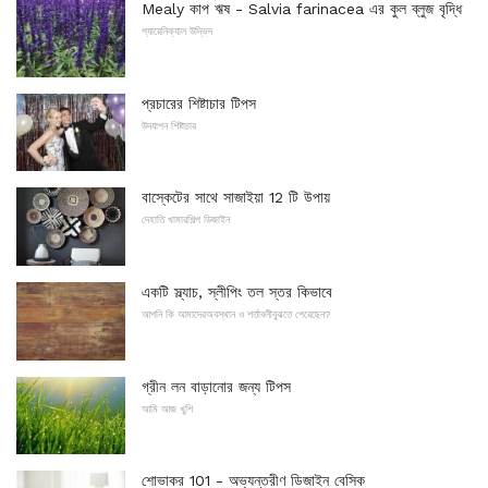
Mealy কাপ ঋষ - Salvia farinacea এর কুল ব্লুজ বৃদ্ধি
প্যারেনিক্যাল উদ্ভিদ
প্রচারের শিষ্টাচার টিপস
উদযাপন শিষ্টাচার
বাস্কেটের সাথে সাজাইয়া 12 টি উপায়
দেহাতি খামারশিল্প ডিজাইন
একটি স্ল্যাচ, স্লীপিং তল স্তর কিভাবে
আপনি কি আমাদেরঅবস্থান ও শর্তাবলীবুঝতে পেরেছেন?
গ্রীন লন বাড়ানোর জন্য টিপস
আমি আজ খুশি
শোভাকর 101 - অভ্যন্তরীণ ডিজাইন বেসিক