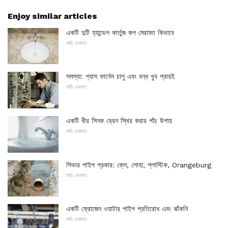
Enjoy similar articles
একটি দুটি হ্যান্ডেল কার্তুজ কল মেরামত কিভাবে
বাড়ি মেরামত
সমস্যা: গ্যাস ফার্নেস চালু এবং বন্ধ খুব প্রায়ই
বাড়ি মেরামত
একটি ধীর সিনক ড্রেন স্থির করার পাঁচ উপায়
বাড়ি মেরামত
সিভার পাইপ প্রকার: ক্লে, লোহা, প্লাস্টিক, Orangeburg
বাড়ি মেরামত
একটি ফ্রোজেন ওয়াটার পাইপ প্রতিরোধ এবং ঝাঁকনি
বাড়ি মেরামত