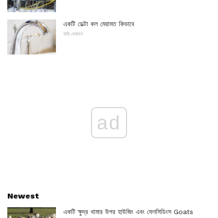
একটি ডেল্টা কল মেরামত কিভাবে
বাড়ি মেরামত
ad
Newest
একটি ক্ষুদ্র খামার উপর হাউজিং এবং ফেনসিডিংস Goats