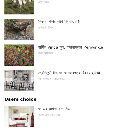
ছোট খামার
শিকার শিকার পাখি কি খাওয়া?
বার্ডওয়াচিং টিপস
বার্ষিক Vinca ফুল, মাদাগাস্কার Periwinkle
বাগান আইডিয়াস
প্রেসিডেন্ট দিবসের আসবাবপত্র বিক্রয় ২014
আসবাবপত্র কেনাকাটা গাইড
Users choice
থং এর এলাকা রাগ নিয়ম
কার্পেট এবং মেঝে মূলধন