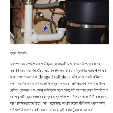
হারুন স্টিকলি
ক্রমাগত বর্জ্য পাইপ হল সেই টুকরা যা সঙ্কুচিত ড্রেনের দুই পক্ষের সাথে
সংযোগ করে এবং পরবর্তীতে এটি ইনস্টল করা উচিত। ক্রমাগত বর্জ্য পাম্প দুই
ড্রেন শেষ পর্যন্ত এবং flanged tailpiece কাটা জন্য একটি পরিমাপ
করা। আপনি যদি একটি আবর্জনা নিষ্কাশন আছে, এই পরিমাপ নিষ্পত্তি উপর
বেসিনে স্ট্রেনার এবং ড্রেন আউটলেট মধ্যে হবে; যদি আপনার কোন নিষ্পত্তি না
হয়, শুধু দুটি ড্রেন খোলার কেন্দ্রের মধ্যে পরিমাপ। দৈর্ঘ্য ওভারস্টেস্ট করবেন না,
কারণ জিনিসপত্রের টাইট থাকা প্রয়োজন; আপনি তাদের দীর্ঘ সময় প্রথম কাটা
যদি আপনি সবসময় কাটা করতে পারেন। এই ক্রমে টুকরা জড়ো করা: