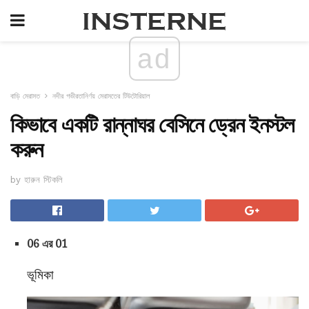
ad
বাড়ি মেরামত
নদীর গভীরতানির্ণয় মেরামতের টিউটোরিয়াল
কিভাবে একটি রান্নাঘর বেসিনে ড্রেন ইনস্টল
করুন
by হারুন স্টিকলি
06 এর 01
ভূমিকা