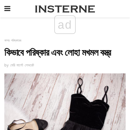
ad
কাপড় পরিষ্কারের
কিভাবে পরিষ্কার এবং লোহা মখমল বস্ত্র
by মেরি মার্লো লেভরেট