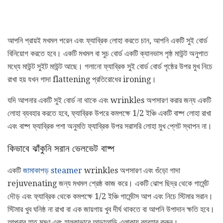
আপনি প্রায়ই মখমল পরেন এবং ফ্যাব্রিক লোহা করতে চান, আপনি একটি সুই বোর্ড
বিনিয়োগ করতে হবে। একটি মখমল বা সুচ বোর্ড একটি ক্যানভাস পৃষ্ঠ মাউন্ট অনুপাত
মধ্যে মাউন্ট সুইট মাউন্ট আছে। গলানো ফ্যাব্রিক সুই বোর্ড বোর্ড পৃষ্ঠের উপর মুখ নিচে
রাখা হয় যখন গাদা flattening প্রতিরোধের ironing।
যদি আপনার একটি সুই বোর্ড না থাকে এবং wrinkles অপসারণ করার জন্য একটি
লোহা ব্যবহার করতে হবে, ফ্যাব্রিক উপরে কমপক্ষে 1/2 ইঞ্চি একটি বাষ্প লোহা রাখা
এবং বাষ্প ফ্যাব্রিক পশা অনুমতি ফ্যাব্রিক উপর সরাসরি লোহা মুখ প্লেট স্থাপন না।
কিভাবে ঝাঁকুনি সরান ভেলভেট বাষ্প
একটি
জামাকাপড় steamer
wrinkles অপসারণ এবং গুঁড়ো গাদা
rejuvenating জন্য মখমল শ্রেষ্ঠ কাজ করে। একটি ঝোপ ছিদ্র থেকে গার্মেন্ট
দৌড় এবং ফ্যাব্রিক থেকে কমপক্ষে 1/2 ইঞ্চি গার্মেন্টস আপ এবং নিচে স্টিমার সরান।
স্টিমার খুব ঘনিষ্ঠ না রাখা বা এক জায়গায় খুব দীর্ঘ থাকতে বা আপনি উপাদান ক্ষতি হবে।
আপনার হাত মসৃণ এবং হালকাভাবে আড়াআড়ি এলাকায় ব্যবহার করুন।