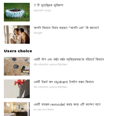
7 টি ভূতাত্ত্বিক ভূমিকম্প
ল্যান্ডস্কেপিং মূলসূত্র
আপনি কিভাবে বিবাহ করছেন "আপনি এক" কি জানেন?
বিবাহানুষ্ঠান
Users choice
একটি স্টপ এবং বর্জ্য বর্জ্য প্রক্রিয়াকরণের পরিবর্তে কিভাবে
নদীর গভীরতানির্ণয় মেরামতের টিউটোরিয়াল
একটি ইয়ার্ড জল Hydrant ইনস্টল করুন কিভাবে
নদীর গভীরতানির্ণয় মেরামতের টিউটোরিয়াল
একটি বাথরুম remodel করার জন্য এটি কতক্ষণ লাগে
রুম দ্বারা নকশা ডিজাইন