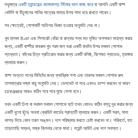
শুধুমাত্র
একটি হ্যান্ডহেল্ড জামাকাপড় স্টিমার ভাল কাজ করে
বা আপনি একটি বাষ্প
কেটলি বা উঁচুমানের পানির পাত্রের মাথার উপর গাদা ধরে রাখতে পারেন।
সব ক্ষেত্রেই, পোশাকটি অতিশয় ভিজা হওয়ার অনুমতি দেয় না।
খুব হালকা ঠাণ্ডা এবং সিগারেট ধোঁয়া বা রান্নার গন্ধ মত দূষিত অপসারণ সাহায্য করার
জন্য, একটি বাষ্পীয় বাথরুম খুব গরম জল ভরা একটি বাথটব উপর মখমল পোশাক
স্তব্ধতা। কাঁধের চিহ্ন প্রতিরোধ করার জন্য একটি বলিষ্ঠ, বিশেষত প্যাডেড, হ্যাঙ্গার
ব্যবহার করুন।
বাষ্প অন্তত পনের মিনিটের জন্য ফ্যাব্রিক পশা এবং তারপর মখমল পোশাক রুম
তাপমাত্রায় শুষ্ক বায়ু অনুমতি দেয়। ভেলভেট না পরে এখনও ডাম্প করবেন না কারণ
creases আরও কঠিন পরে পরে মুছে ফেলা হবে।
যখন একটি ঢিলা বা মখমল মখমল পোশাকে ঘটে তখন কোনও কঠিন বস্তু দূর করার জন্য
একটি ধুলো ছুঁড়ে অথবা ক্রেডিট কার্ডের প্রান্তটি ব্যবহার করুন। একটি সরল, সাদা
কাপড় দিয়ে কোন তরল অঙ্কন। দাগ পরিষ্কার করতে চেষ্টা করবেন না। পরিবর্তে, যত
তাড়াতাড়ি সম্ভব, শুষ্ক ক্লিনার থেকে মাথা। পয়েন্ট আউট এবং দাগ সনাক্ত।