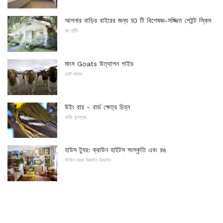
আপনার বাড়ির বাইরের জন্য 10 টি বিশেষজ্ঞ-সজ্জিত পেইন্ট স্কিম
ঘর পেন্টিং
মাংস Goats উত্থাপন গাইড
ছোট খামার
উইং বার - বার্ড ক্ষেত্র চিহ্ন
বার্ডিং মূলসূত্র
হাউস ট্যুর: ক্রাউন হাইটস সংস্কৃতি এবং রঙ
স্টাইল দ্বারা ডিজাইন ডিজাইন