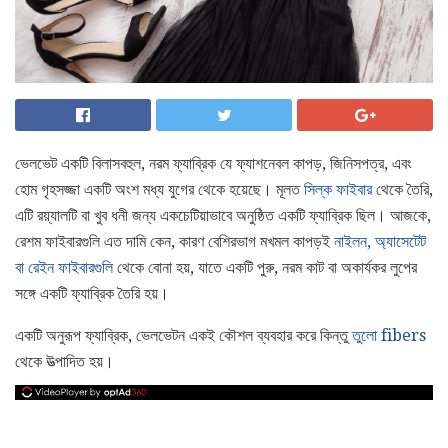
ভেলভেট একটি বিলাসবহুল, নরম ফ্যাব্রিক যে ফ্যাশনেবল কাপড়, জিনিসপত্র, এবং
হোম গৃহসজ্জা একটি অংশ মধ্য যুগের থেকে হয়েছে। মূলত
সিল্ক ফাইবার
থেকে তৈরি,
এটি রয়্যালটি বা খুব ধনী জন্য একচেটিয়াভাবে অনুষ্ঠিত একটি ফ্যাব্রিক ছিল। আজকে,
রেশম ফাইবারগুলি এত দামি কেন, কারণ বেশিরভাগ মখমল কাপড়ই
নাইলন, অ্যাসেটেট
বা রেইন ফাইবারগুলি
থেকে বোনা হয়, যাতে একটি পুরু, নরম কাট বা অকার্যকর লুপের
সঙ্গে একটি ফ্যাব্রিক তৈরি হয়।
একটি অনুরূপ ফ্যাব্রিক, ভেলভেটন একই কৌশল ব্যবহার করে কিন্তু
তুলো fibers
থেকে উত্পাদিত হয়।