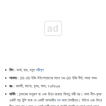
ad
বিল
: ডার্ক, হুক, হলুদ
সরীসৃপ
আকার
: 25-35 ইঞ্চি উইংসপ্যানের সাথে 14-20 ইঞ্চি দীর্ঘ, লম্বা পশুর
রঙ
: বাদামী, কালো, ধূসর, সাদা, rufous
মার্কিং
: গন্ডারের অনুরূপ রং এবং চিহ্ন রয়েছে কিন্তু নারী বড়। মাথা নীল-ধূসর
একটি গাঢ় টুপি সঙ্গে যে একটি পালকহীন
নপ
সঙ্গে বৈপরীত্য। উইংস এবং ফিরে