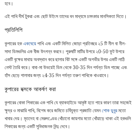
হবে।
এই পাখি দীর্ঘ টুকরা এবং ছোট উইংস তাদের বন মাধ্যমে চমৎকার মানসিকতা দিতে।
প্রতিলিপি
কুপারের হক
একঘেয়ে
পাখি এবং একটি মিলিত জোড়া প্রতিবছর ২5 টি নীল বা নীল-
সাদা ডিমগুলির এক বীজ উৎপন্ন করবে। পুরুষটি মাটির উপরে ২0-50 ফুট উপরে
একটি বৃক্ষের মাথায় অবস্থান করে ছালার বিট সঙ্গে একটি অগভীর উপর একটি লাঠি
নেস্ট তৈরি করে। বাবা-মা উভয়েই ডিম থেকে 30-35 দিন পর্যন্ত ডিম পাচ্ছে এবং
হাঁস ছেড়ে পালাবার জন্য ২4-35 দিন পর্যন্ত তরুণ পাখিকে খাওয়াবে।
কুপারের হক্সকে আকর্ষণ করা
কুপারের বোকা শিকারের এক পাখি যে ব্যাকহাইডে আকৃষ্ট হতে পারে কারণ তারা সহজেই
ক্ষুদ্র ও মাঝারি পাখি, বিশেষ করে জমিতে চর্বিযুক্ত প্রজাতি যেমন
শোক ডুবুর
মতো
খাবার দেয়। মৃতদেহ বা মেরুদণ্ডের খোঁচানো জায়গার মতো খোঁয়াড়ে থাকা এই হকগুলি
শিকারের জন্য একটি সুবিধাজনক বিন্দু দেবে।