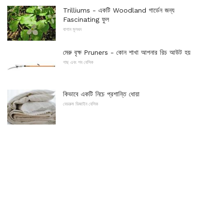
Trilliums - একটি Woodland গার্ডেন জন্য
Fascinating ফুল
বাগান মূলধন
মেরু বৃক্ষ Pruners - কোন শাখা আপনার রিচ আউট হয়
গাছ এবং শব বেসিক
কিভাবে একটি নিচে প্রশান্তি ধোয়া
বেডরুম ডিজাইন বেসিক