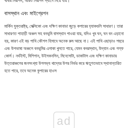
খাবার নিরাপদ, আরও নিরাপদ স্থানে নিয়ে যায়।
বাসস্থান এবং মাইগ্রেশন
মার্কিন যুক্তরাষ্ট্র, মেক্সিকো এবং দক্ষিণ কানাডা জুড়ে কপারের হ্যাকগুলি সাধারণ। তারা
সাধারণত পাহাড়ী অঞ্চল সহ বনভূমি বাসস্থান পাওয়া যায়, যদিও খুব ঘন, ঘন বন এড়ানো
হয়, কারণ এই বড় পাখি কৌশল হিসাবে অনেক রুম আছে না। এই পাখি এছাড়াও শহুরে
এবং উপভাষা অঞ্চলে বনভূমির এলাকা খুলতে পারে, যেমন কবরস্থান, উদ্যান এবং গল্ফ
কোর্স। নর্থইস্ট, মিশিগান, উইসকনসিন, মিনেসোটা, ডাকাটাস এবং দক্ষিণ কানাডায়
উত্তরাঞ্চলের জনসংখ্যা উপলভ্য খাদ্যের উপর নির্ভর করে ঋতুগতভাবে স্থানান্তরিত
হতে পারে, তবে অনেক কুপারের হাওস
ad