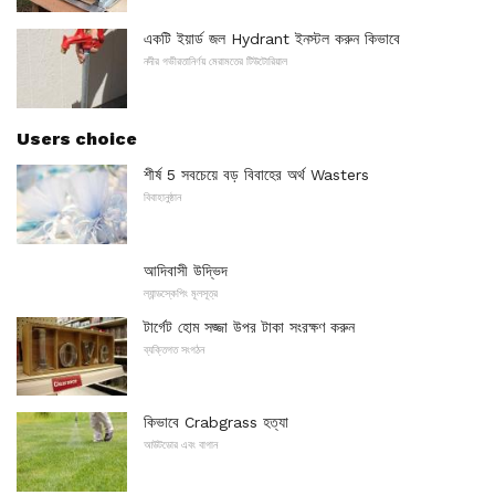
একটি ইয়ার্ড জল Hydrant ইনস্টল করুন কিভাবে
নদীর গভীরতানির্ণয় মেরামতের টিউটোরিয়াল
Users choice
শীর্ষ 5 সবচেয়ে বড় বিবাহের অর্থ Wasters
বিবাহানুষ্ঠান
আদিবাসী উদ্ভিদ
ল্যান্ডস্কেপিং মূলসূত্র
টার্গেট হোম সজ্জা উপর টাকা সংরক্ষণ করুন
ব্যক্তিগত সংগঠন
কিভাবে Crabgrass হত্যা
আউটডোর এবং বাগান