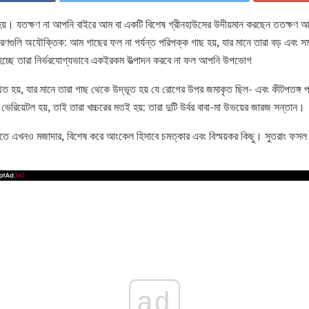
হয়। যতক্ষণ না আপনি বাইরে আম বা একটি বিশেষ গ্রীনহাউসের উদীয়মান করছেন ততক্
ুলি অযৌক্তিক: আম গাছের ফল না পর্যন্ত পরিপক্ক গাছ হয়, যার মানে তারা বড় এবং সম্
ে হচ্ছে তারা নির্ভরযোগ্যভাবে একইরকম উত্পাদন করবে না ফল আপনি উপভোগ
 হয়, যার মানে তারা গাছ থেকে উদ্ভূত হয় যে রোগের উপর জমাকৃত ছিল- এবং কীটপতঙ্গ প্
রিয়েটল হয়, তাই তারা খচ্চরের মতই হয়: তারা দুটি উর্বর বাবা-মা উভয়ের জারজ সন্তান।
করতে এখনও মজাদার, বিশেষ করে আংকেল হিসাবে চমত্কার এবং বিস্ময়কর কিছু। সুতরাং ফসল 
ad