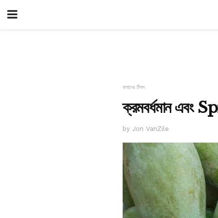
বাগানের টিপস
ক্রমবর্ধমান এবং
by Jon VanZile