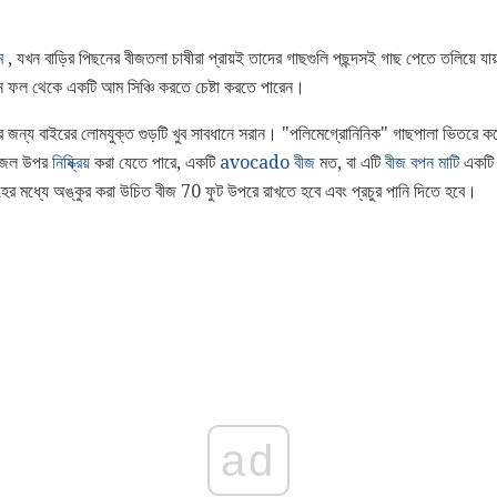
ম
, যখন বাড়ির পিছনের বীজতলা চাষীরা প্রায়ই তাদের গাছগুলি পছন্দসই গাছ পেতে তলিয়ে য
 ফল থেকে একটি আম সিঞ্চি করতে চেষ্টা করতে পারেন।
র জন্য বাইরের লোমযুক্ত গুড়টি খুব সাবধানে সরান। "পলিমেগ্রোনিনিক" গাছপালা ভিতরে ক
জ জল উপর
নিষ্ক্রিয়
করা যেতে পারে, একটি
avocado বীজ
মত, বা এটি
বীজ
বপন মাটি
একটি 
ের মধ্যে অঙ্কুর করা উচিত বীজ 70 ফুট উপরে রাখতে হবে এবং প্রচুর পানি দিতে হবে।
ad