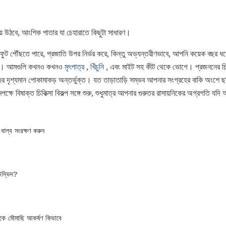
হয়ে উঠবে, আংশিক পাতার যা চেহারাতে কিছুটা সাধারণ।
পৌঁছতে পারে, প্রজাতি উপর নির্ভর করে, কিন্তু অভ্যন্তরীণভাবে, আপনি কয়েক বছর ধরে
ে না। আমগুলি কখনও কখনও
মৃৎপাত্র
,
খিঁচুনি
, এবং মাইট সহ কীট থেকে ভোগে। প্রজননের চিহ্ন 
্ভিদের দৃশ্যমান পোকামাকড় অন্তর্ভুক্ত। যত তাড়াতাড়ি সম্ভব আপনার সংগ্রহের বাকি অংশে 
পক্ষে বিষাক্ত চিকিত্সা বিকল্প সঙ্গে শুরু, শুধুমাত্র আপনার গুরুতর রাসায়নিকের অগ্রগতি যদি আ
াল্ব সংরক্ষণ করুন
উদ্ভিদ?
কে মৌমাছি আকর্ষণ কিভাবে