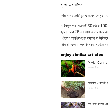
বৃদ্ধা এর টিপস
আম একটি ছোট্ট বৃক্ষের মধ্যে হৃৎপিন্ড 
পরিপক্ক গাছ সহজেই 60 থেকে 100 ফুট 
হবে। তারা নিশ্চিহ্ন সহ্য করতে পার
"গুঁড়ো" অবশিষ্টাংশের ক্ল্যাম্প বা উদ
চিকিত্সা করুন। সর্বদা হিসাবে, প্রথমে কম
Enjoy similar articles
কিভাবে Canna ব
বাগানের টিপস
কিভাবে গোলাপী 
বাগানের টিপস
আপনার বাগান থে