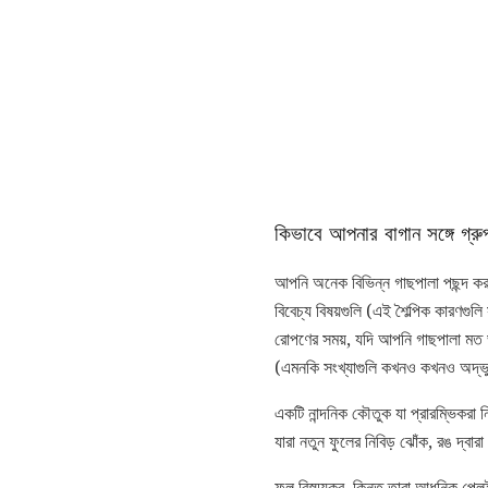
কিভাবে আপনার বাগান সঙ্গে গ্র
আপনি অনেক বিভিন্ন গাছপালা পছন্দ কর
বিবেচ্য বিষয়গুলি (এই শৈল্পিক কারণগু
রোপণের সময়, যদি আপনি গাছপালা মত
(এমনকি সংখ্যাগুলি কখনও কখনও অদ্ভুত
একটি নান্দনিক কৌতুক যা প্রারম্ভিকরা 
যারা নতুন ফুলের নিবিড় ঝোঁক, রঙ দ্
ফুল বিস্ময়কর, কিন্তু তারা আধুনিক প্