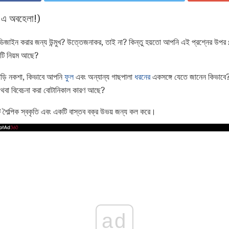
 এ অবহেলা!)
িজাইন করার জন্য উন্মুখ? উত্তেজনাকর, তাই না? কিন্তু হয়তো আপনি এই প্রশ্নের উ
কটি নিয়ম আছে?
ড়ি নকশা, কিভাবে আপনি
ফুল
এবং অন্যান্য গাছপালা
ধরনের
একসঙ্গে যেতে জানেন কিভাবে? এ
অথবা বিবেচনা করা বোটানিকাল কারণ আছে?
ৈল্পিক স্বকৃতি এবং একটি বাস্তব বক্র উভয় জন্য কল করে।
ad