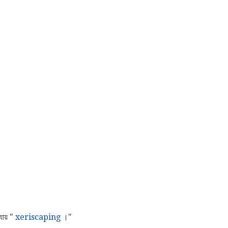
যায় "
xeriscaping
।"