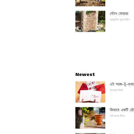
স্টোন ফোয়ারা
প্রাকৃতিক দৃশ্য নির্মাণ
Newest
এই সহজ-টু-ভ্যালে
ভালবাসা দিবস
কিভাবে একটি রৌদ্
হর্বি বাগান টিপস