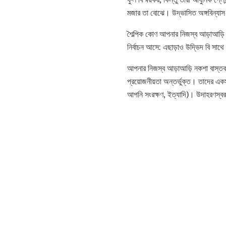
মজার তা বোঝে। উদ্ভাসিত অঙ্গবিন্যাস
শৈল্পিক কোণ আপনার নিজস্ব আড়াআড়
নির্বাচন আসে: এছাড়াও উদ্ভিদ বি সাথে
আপনার নিজস্ব আড়াআড়ি নকশা বাস্তব দি
প্রয়োজনীয়তা অন্তর্ভুক্ত। তাদের একস
আপনি সংরক্ষণ, ইত্যাদি)। উদাহরণস্বর