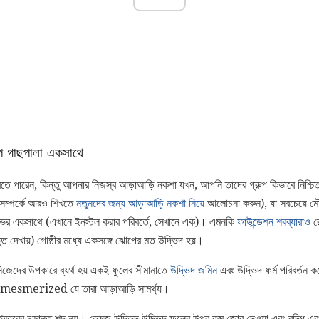
ুপ গাছপালা একসাথে
তে পারেন, কিন্তু আপনার নিজস্ব আড়াআড়ি নকশা যখন, আপনি তাদের গ্রুপ কিভাবে নিশ্চ
লি সম্পর্কে আরও শিখতে
নতুনদের জন্য আড়াআড়ি নকশা নিয়ে
আলোচনা করুন), যা সবচেয়ে ম
 ভর একসাথে (এখানে ইনস্টল করার পরিবর্তে, সেখানে এক)। এমনকি
ফাউন্ডেশন শবব্যারাও
রো
 দেখায়) গোষ্ঠীর মধ্যে একসঙ্গে ঝোপের মত উদ্ভিদ হয়।
নিজেদের উপকারে ব্যর্থ হয় একই ফুলের সীমানাতে
উদ্ভিদ জমিন
এবং উদ্ভিদ ফর্ম পরিবর্তন ক
বারা mesmerized যে তারা আড়াআড়ি সামর্থ্য।
লেইন্ডারের চূড়ান্ত শব্দ নয়। ভেষজ উদ্ভিদ উদ্ভিদ ফুলের উপর কম জোর দেওয়া এবং বুদ্ধি 