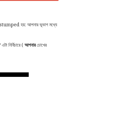
পর stumped হয়: আপনার ভূভাগ মধ্যে
টা নির্বিচারে (
আপনার
চোখের