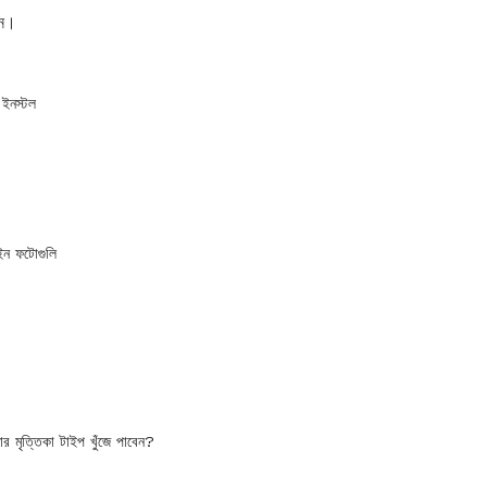
ুন।
ইনস্টল
াইন ফটোগুলি
 মৃত্তিকা টাইপ খুঁজে পাবেন?