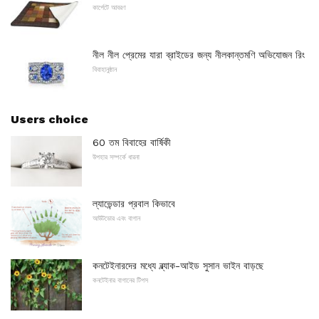
কার্পেটে আবরণ
নীল নীল প্রেমের যারা ব্রাইডের জন্য নীলকান্তমণি অভিযোজন রিং
বিবাহানুষ্ঠান
Users choice
60 তম বিবাহের বার্ষিকী
উপহার সম্পর্কে ধারনা
ল্যাভেন্ডার প্রবাল কিভাবে
আউটডোর এবং বাগান
কনটেইনারদের মধ্যে ব্ল্যাক-আইড সুসান ভাইন বাড়ছে
কনটেইনার বাগানের টিপস