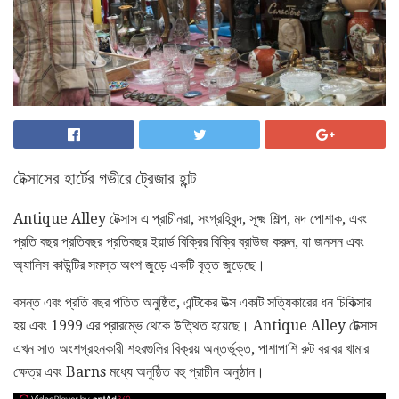
টেক্সাসের হার্টের গভীরে ট্রেজার হান্ট
Antique Alley টেক্সাস এ প্রাচীনরা, সংগ্রহিবৃন্দ, সূক্ষ্ম শিল্প, মদ পোশাক, এবং
প্রতি বছর প্রতিবছর প্রতিবছর ইয়ার্ড বিক্রির বিক্রি ব্রাউজ করুন, যা জনসন এবং
অ্যালিস কাউন্টির সমস্ত অংশ জুড়ে একটি বৃত্ত জুড়েছে।
বসন্ত এবং প্রতি বছর পতিত অনুষ্ঠিত, এন্টিকের উত্স একটি সত্যিকারের ধন চিকিত্সার
হয় এবং 1999 এর প্রারম্ভে থেকে উত্থিত হয়েছে। Antique Alley টেক্সাস
এখন সাত অংশগ্রহনকারী শহরগুলির বিক্রয় অন্তর্ভুক্ত, পাশাপাশি রুট বরাবর খামার
ক্ষেত্র এবং Barns মধ্যে অনুষ্ঠিত বহু প্রাচীন অনুষ্ঠান।