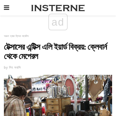
ad
অঞ্চল দ্বারা ফ্লিয়া মার্কেটস
টেক্সাসের এন্টিক্স এলি ইয়ার্ড বিক্রয়: ক্লেবার্ন
থেকে মেপেরল
by লিহ ফরাসি