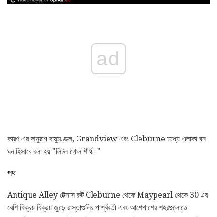
ad
কারণ এর অনুরূপ বায়ুমণ্ডল, Grandview এবং Cleburne মধ্যে এলাকা ঘন
ঘন হিসাবে বলা হয় "লিটল গোল শীর্ষ।"
পথ
Antique Alley টেক্সাস রুট Cleburne থেকে Maypearl থেকে 30 এর
বেশি বিক্রয় বিক্রয় জুড়ে রাস্তাগুলির পার্শ্ববর্তী এবং আশেপাশের শহরগুলোতে