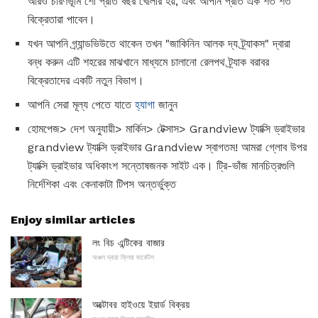
আরও চারণভূমি শো প্রতি বছর খোলার হয়, এবং আপনি প্রতি এক শত শত
বিক্রেতারা পাবেন।
যখন আপনি গ্র্যান্ডভিউতে থাকেন তখন "জাকিনিন আলক দ্য ট্র্যাকস" দ্বারা
বন্ধ করুন এটি শহরের মাঝখানে মাধ্যমে চালানো রেলপথ ট্র্যাক বরাবর
বিক্রেতাদের একটি নতুন বিভাগ।
আপনি সেরা মূল্য পেতে যাতে
হ্যাগা
জানুন
হোমপেজ> দেশ অনুযায়ী> মার্কিন> টেক্সাস> Grandview ট্যাক্সি ড্রাইভার
grandview ট্যাক্সি ড্রাইভার Grandview স্বাগতম! আমরা গ্লোব উপর
ট্যাক্সি ড্রাইভার অধিকাংশ সন্তোষজনক সাইট এক। ট্রি-ভাঁজ মানচিত্রগুলি
নির্দেশিকা এবং কেনাকাটা টিপস অন্তর্ভুক্ত
Enjoy similar articles
লং বিচ এন্টিকের বাজার
অঞ্চল দ্বারা ফ্লিয়া মার্কেটস
অক্টোবর হাইওয়ে ইয়ার্ড বিক্রয়