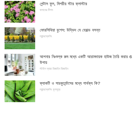
পেন্টাস ফুল, মিশরীয় স্টার ক্লাস্টার
বাগানের টিপস
ফোরসিথিয়া বুশেস: উদ্ভিদ যে হেরাল্ড বসন্ত
ল্যান্ডস্কেপিং
আপনার নিঃশুল্ক রুম মধ্যে একটি আরামদায়ক হাউজ তৈরি করার 6
উপায়
স্টাইল দ্বারা ডিজাইন ডিজাইন
ক্যাকটি ও সারকুলেন্টসের মধ্যে পার্থক্য কি?
ল্যান্ডস্কেপিং মূলসূত্র