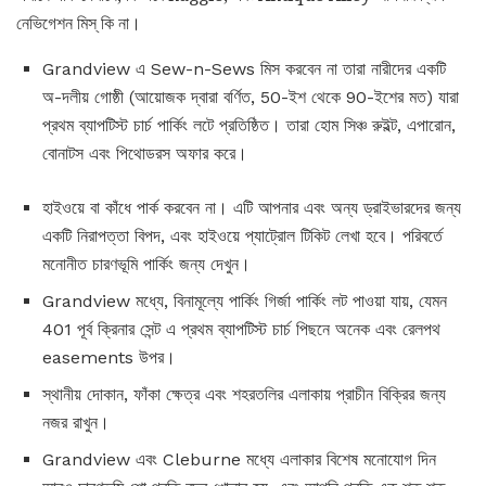
নেভিগেশন মিস্ কি না।
Grandview এ Sew-n-Sews মিস করবেন না তারা নারীদের একটি
অ-দলীয় গোষ্ঠী (আয়োজক দ্বারা বর্ণিত, 50-ইশ থেকে 90-ইশের মত) যারা
প্রথম ব্যাপটিস্ট চার্চ পার্কিং লটে প্রতিষ্ঠিত। তারা হোম সিঞ্চ রুইল্ট, এপারোন,
বোনাটস এবং পিথোডরস অফার করে।
হাইওয়ে বা কাঁধে পার্ক করবেন না। এটি আপনার এবং অন্য ড্রাইভারদের জন্য
একটি নিরাপত্তা বিপদ, এবং হাইওয়ে প্যাট্রোল টিকিট লেখা হবে। পরিবর্তে
মনোনীত চারণভূমি পার্কিং জন্য দেখুন।
Grandview মধ্যে, বিনামূল্যে পার্কিং গির্জা পার্কিং লট পাওয়া যায়, যেমন
401 পূর্ব ক্রিনার সেন্ট এ প্রথম ব্যাপটিস্ট চার্চ পিছনে অনেক এবং রেলপথ
easements উপর।
স্থানীয় দোকান, ফাঁকা ক্ষেত্র এবং শহরতলির এলাকায় প্রাচীন বিক্রির জন্য
নজর রাখুন।
Grandview এবং Cleburne মধ্যে এলাকার বিশেষ মনোযোগ দিন