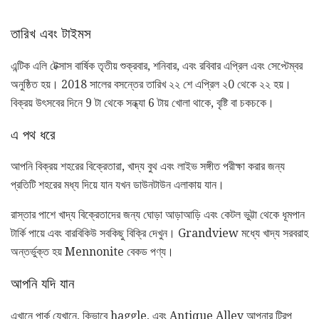
তারিখ এবং টাইমস
এন্টিক এলি টেক্সাস বার্ষিক তৃতীয় শুক্রবার, শনিবার, এবং রবিবার এপ্রিল এবং সেপ্টেম্বর
অনুষ্ঠিত হয়। 2018 সালের বসন্তের তারিখ ২২ শে এপ্রিল ২0 থেকে ২২ হয়।
বিক্রয় উৎসবের দিনে 9 টা থেকে সন্ধ্যা 6 টায় খোলা থাকে, বৃষ্টি বা চকচকে।
এ পথ ধরে
আপনি বিক্রয় শহরের বিক্রেতারা, খাদ্য বুথ এবং লাইভ সঙ্গীত পরীক্ষা করার জন্য
প্রতিটি শহরের মধ্য দিয়ে যান যখন ডাউনটাউন এলাকায় যান।
রাস্তার পাশে খাদ্য বিক্রেতাদের জন্য ঘোড়া আড়াআড়ি এবং কেটল ভুট্টা থেকে ধূমপান
টার্কি পায়ে এবং বারবিকিউ সবকিছু বিক্রি দেখুন। Grandview মধ্যে খাদ্য সরবরাহ
অন্তর্ভুক্ত হয় Mennonite বেকড পণ্য।
আপনি যদি যান
এখানে পার্ক যেখানে, কিভাবে haggle, এবং Antique Alley আপনার ট্রিপ