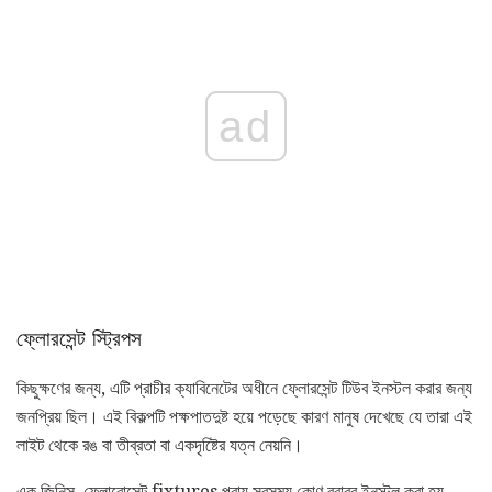
ad
ফ্লোরসেন্ট স্ট্রিপস
কিছুক্ষণের জন্য, এটি প্রাচীর ক্যাবিনেটের অধীনে ফ্লোরসেন্ট টিউব ইনস্টল করার জন্য
জনপ্রিয় ছিল। এই বিকল্পটি পক্ষপাতদুষ্ট হয়ে পড়েছে কারণ মানুষ দেখেছে যে তারা এই
লাইট থেকে রঙ বা তীব্রতা বা একদৃষ্টিের যত্ন নেয়নি।
এক জিনিস, ফ্লোরোসেন্ট fixtures প্রায় সবসময় কোণ বরাবর ইনস্টল করা হয়