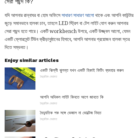
সেরা পছন্দ কি?
যদি আপনার রান্নাঘর বা হোম অফিসে
সাধারণ সাধারণ আলো
থাকে এবং আপনি কাউন্টার
জুড়ে সমানভাবে হালকা চান, তাহলে LED স্ট্রিপ বা টেপ লাইট যোগ করুন আপনার
সেরা পছন্দ হতে পারে। একটি workbench উপরে, একটি উজ্জ্বল আলো, যেমন
একটি ফ্লোরসেন্ট টিউব ক্রীড়ানুষ্ঠানের হিসাবে, আপনি আপনার প্রয়োজন হালকা স্তর
দিতে সম্ভবত।
Enjoy similar articles
একটি ঝিল্লী ঝুলন্ত যখন একটি হিকাই ফিটিং ব্যবহার করুন
বৈদ্যুতিক মেরামত
আপনি অবিকল লাইট কিনতে আগে জানতে কি
বৈদ্যুতিক মেরামত
বৈদ্যুতিক শক সঙ্গে ভেজাল না ভোল্টেজ নিহত
বৈদ্যুতিক মেরামত