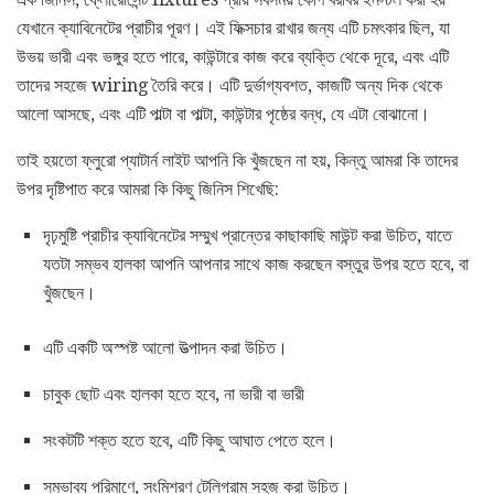
যেখানে ক্যাবিনেটের প্রাচীর পূরণ। এই ফিক্সচার রাখার জন্য এটি চমৎকার ছিল, যা
উভয় ভারী এবং ভঙ্গুর হতে পারে, কাউন্টারে কাজ করে ব্যক্তি থেকে দূরে, এবং এটি
তাদের সহজে wiring তৈরি করে। এটি দুর্ভাগ্যবশত, কাজটি অন্য দিক থেকে
আলো আসছে, এবং এটি পাল্টা বা পাল্টা, কাউন্টার পৃষ্ঠের বন্ধ, যে এটা বোঝানো।
তাই হয়তো ফ্লুরো প্যাটার্ন লাইট আপনি কি খুঁজছেন না হয়, কিন্তু আমরা কি তাদের
উপর দৃষ্টিপাত করে আমরা কি কিছু জিনিস শিখেছি:
দৃঢ়মুষ্টি প্রাচীর ক্যাবিনেটের সম্মুখ প্রান্তের কাছাকাছি মাউন্ট করা উচিত, যাতে
যতটা সম্ভব হালকা আপনি আপনার সাথে কাজ করছেন বস্তুর উপর হতে হবে, বা
খুঁজছেন।
এটি একটি অস্পষ্ট আলো উত্পাদন করা উচিত।
চাবুক ছোট এবং হালকা হতে হবে, না ভারী বা ভারী
সংকটটি শক্ত হতে হবে, এটি কিছু আঘাত পেতে হলে।
সম্ভাব্য পরিমাণে, সংমিশ্রণ টেলিগ্রাম সহজ করা উচিত।