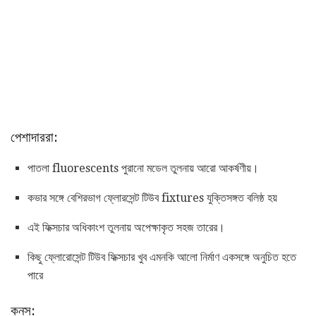
পেশাদাররা:
পাতলা fluorescents পুরানো মডেল তুলনায় আরো আকর্ষণীয়।
কভার সঙ্গে বেশিরভাগ ফ্লোরসেন্ট টিউব fixtures যুক্তিসঙ্গত বলিষ্ঠ হয়
এই ফিক্সচার অধিকাংশ তুলনায় অপেক্ষাকৃত সহজ তারের।
কিছু ফ্লোরোসেন্ট টিউব ফিক্সচার খুব এমনকি আলো নির্মাণ একসঙ্গে অনুচিত হতে
পারে
কনস: