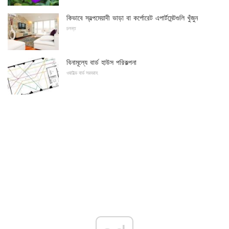
কিভাবে স্বল্পমেয়াদী ভাড়া বা কর্পোরেট এপার্টমেন্টগুলি খুঁজুন
চলন্ত
বিনামূল্যে বার্ড হাউস পরিকল্পনা
ওয়াইল্ড বার্ড সরবরাহ