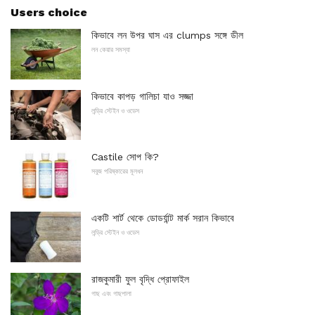
Users choice
কিভাবে লন উপর ঘাস এর clumps সঙ্গে ডীল
লন কেয়ার সমস্যা
কিভাবে কাপড় গালিচা যাও সজ্জা
লন্ড্রি স্টেইন ও ওডেস
Castile সোপ কি?
সবুজ পরিষ্কারের মূলধন
একটি শার্ট থেকে ডোডর্যান্ট মার্ক সরান কিভাবে
লন্ড্রি স্টেইন ও ওডেস
রাজকুমারী ফুল বৃদ্ধি প্রোফাইল
গাছ এবং গাছপালা