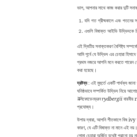
ভাল, আপনার সাথে কাজ করার দুটি সনাক্ত
যদি গত গ্রীষ্মকালে এবং পতনের স
এগুলি বিষাক্ত আইভি উদ্ভিদকে চি
এই দ্বিতীয় সনাক্তকরণ বৈশিষ্ট্য সম্পর
আমি পূর্বে যে উদ্ভিদ এর চেহারা হিসা
প্রথম নজরে আপনি মনে করতে পারেন যে এ
করা হয়েছে।
দ্রষ্টব্য
: এই মুহুর্তে একটি পার্থক্য জা
ঘনিষ্ঠভাবে সম্পর্কিত উদ্ভিদ নিয়ে আলো
টক্সিকোডেনড্রন
rydbergii
বায়বীয়
প্রযোজ্য।
উপায় দ্বারা, আপনি শীতকালে বিষ ivy 
কারণ, যে এটি বিষাক্ত না মানে এই নয
লোমা চেহারা অর্জিত যথেষ্ট পুরানো হ