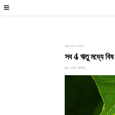
ল্যান্ডস্কেপিং মূলসূত্র
সব 4 ঋতু মধ্যে বি
by ডেভিড বিউলিয়ু