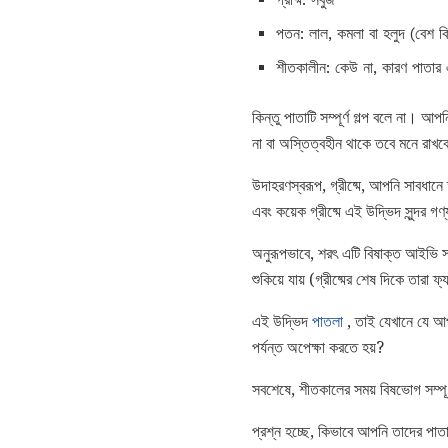
পতন: লাল, কমলা বা হলুদ (বেশ কিছ
শীতকালীন: কেউ না, কারণ পাতার 
কিন্তু পাতাটি সম্পূর্ণ গল্প বলে না। আ
না বা অস্তিত্বহীন থাকে তবে মনে রাখ
উদাহরণস্বরূপ, গ্রীষ্মে, আপনি সাবধা
এবং কয়েক গ্রীষ্মে এই উদ্ভিদ সুন্দর গ
অনুরূপভাবে, শরৎ এটি বিষাক্ত আইভি স
শুকিয়ে যায় (গ্রীষ্মের শেষ দিকে তার
এই উদ্ভিদ
পাতলা
, তাই যেখানে যে আপ
পর্যন্ত অপেক্ষা করতে হয়?
সবশেষে, শীতকালের সময় বিষভোগ সম্পূর
প্রশ্ন হচ্ছে, কিভাবে আপনি তাদের পাত