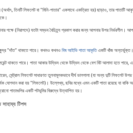
অর্থাৎ, তিনটি লিফলেট বা "মিনি-পাতার" একসাথে একত্রিত হয়) ছাড়াও, তার পাতাটি আকৃত
থাকে।
ার পক্ষে (নিরাপদে) যতটা সম্ভব বৈচিত্র্য প্রকাশ করার জন্য আপনার উপর নির্ভরশীল। 
ারা ক্ষুদ্র "দাঁত" থাকতে পারে। কখনও কখনও
বিষ আইভি পাতা আকৃতি
একটি খাঁজ অন্তর্ভুক্ত
পয়েন্ট থাকতে পারে। পাতা আকার উদ্ভিদ থেকে উদ্ভিদ থেকে বেশ বিট আলাদা হতে পারে, 
ন, সেন্ট্রাল লিফলেট সাধারণত তুলনামূলকভাবে দীর্ঘ ডালপালা (যা অন্য দুটি লিফলেট উপর
 তির্যক যোগদান করা হয় "লিফলেট)। উল্লেখ্য, ছবির মধ্যে এমন একটি পাতা রয়েছে যা বাকি 
, পুরোনো পাতাগুলির একটি পটভূমির বিরুদ্ধে উত্থাপিত হয়।
ত সাহায্য টিপস