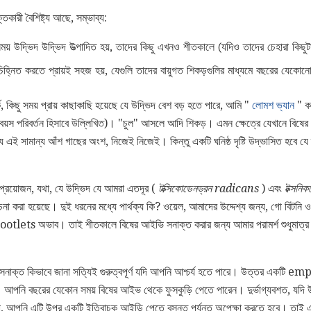
কারী বৈশিষ্ট্য আছে, সম্ভাব্য:
ময় উদ্ভিদ উদ্ভিদ উত্পাদিত হয়, তাদের কিছু এখনও শীতকালে (যদিও তাদের চেহারা কিছু
হ্নিত করতে প্রায়ই সহজ হয়, যেগুলি তাদের বায়ুগত শিকড়গুলির মাধ্যমে বছরের যেকোনো
্কে, কিছু সময় প্রায় কাছাকাছি হয়েছে যে উদ্ভিদ বেশ বড় হতে পারে, আমি "
লোমশ ভ্যান
" ক
বে বয়স পরিবর্তন হিসাবে উল্লিখিত)। "চুল" আসলে আদি শিকড়। এমন ক্ষেত্রে যেখানে বিষে
ই সামান্য আঁশ গাছের অংশ, নিজেই নিজেই। কিন্তু একটি ঘনিষ্ঠ দৃষ্টি উদ্ভাসিত হবে যে দ্
না প্রয়োজন, যথা, যে উদ্ভিদ যে আমরা এতদূর (
টক্সিকোডেনড্রন radicans
) এবং
টক্সনিকড
চনা করা হয়েছে। দুই ধরনের মধ্যে পার্থক্য কি? ওয়েল, আমাদের উদ্দেশ্য জন্য, গো বিটনি ওয়
 rootlets অভাব। তাই শীতকালে বিষের আইভি সনাক্ত করার জন্য আমার পরামর্শ শুধুমাত্
সনাক্ত কিভাবে জানা সত্যিই গুরুত্বপূর্ণ যদি আপনি আশ্চর্য হতে পারে। উত্তর একটি emp
়। আপনি বছরের যেকোন সময় বিষের আইভ থেকে ফুসকুড়ি পেতে পারেন। দুর্ভাগ্যবশত, যদি উ
য় না, আপনি এটি উপর একটি ইতিবাচক আইডি পেতে বসন্ত পর্যন্ত অপেক্ষা করতে হবে। তাই এ