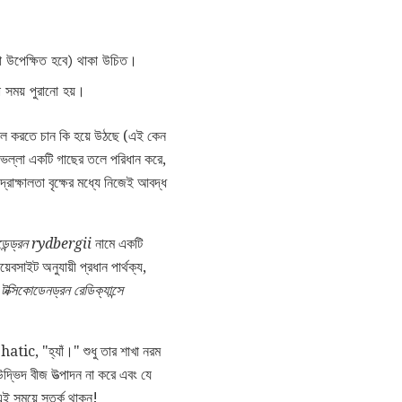
টা উপেক্ষিত হবে) থাকা উচিত।
 সময় পুরানো হয়।
ল করতে চান কি হয়ে উঠছে (এই কেন
র ভল্লা একটি গাছের তলে পরিধান করে,
রাক্ষালতা বৃক্ষের মধ্যে নিজেই আবদ্ধ
েন্ড্রন
rydbergii
নামে একটি
েবসাইট অনুযায়ী প্রধান পার্থক্য,
র
টক্সিকোডেনড্রন রেডিক্যান্সে
hatic, "হ্যাঁ।" শুধু তার শাখা নরম
দ্ভিদ বীজ উত্পাদন না করে এবং যে
ই সময়ে সতর্ক থাকুন!