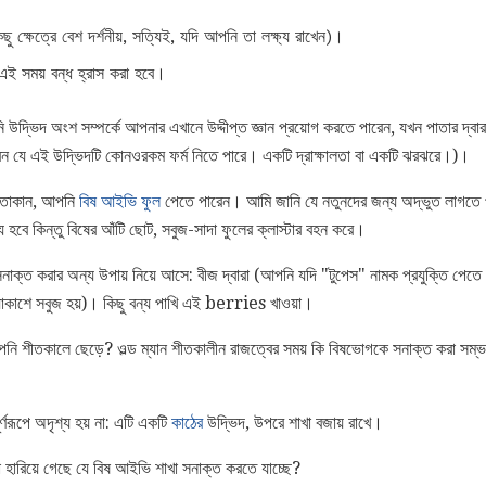
ু ক্ষেত্রে বেশ দর্শনীয়, সত্যিই, যদি আপনি তা লক্ষ্য রাখেন)।
এই সময় বন্ধ হ্রাস করা হবে।
পনি উদ্ভিদ অংশ সম্পর্কে আপনার এখানে উদ্দীপ্ত জ্ঞান প্রয়োগ করতে পারেন, যখন পাতার দ্বা
বেন যে এই উদ্ভিদটি কোনওরকম ফর্ম নিতে পারে। একটি দ্রাক্ষালতা বা একটি ঝরঝরে।)।
নে তাকান, আপনি
বিষ আইভি ফুল
পেতে পারেন। আমি জানি যে নতুনদের জন্য অদ্ভুত লাগতে পারে
ণ্য হবে কিন্তু বিষের আঁটি ছোট, সবুজ-সাদা ফুলের ক্লাস্টার বহন করে।
নাক্ত করার অন্য উপায় নিয়ে আসে: বীজ দ্বারা (আপনি যদি "টুপেস" নামক প্রযুক্তি পেত
া ফ্যাকাশে সবুজ হয়)। কিছু বন্য পাখি এই berries খাওয়া।
নি শীতকালে ছেড়ে? ওল্ড ম্যান শীতকালীন রাজত্বের সময় কি বিষভোগকে সনাক্ত করা সম্ভব,
্ণরূপে অদৃশ্য হয় না: এটি একটি
কাঠের
উদ্ভিদ, উপরে শাখা বজায় রাখে।
া হারিয়ে গেছে যে বিষ আইভি শাখা সনাক্ত করতে যাচ্ছে?