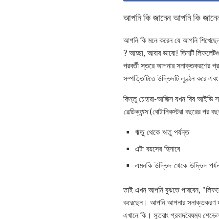
আপনি কি জানেন আপনি কি জানে
আপনি কি মনে করেন যে আপনি শিখেছেন 
? আচ্ছা, আবার ভাবো! তিনটি লিফলেটগু
পরবর্তী স্তরে আপনার সনাক্তকরণের প্র
সম্পত্তিটিতে উদ্ভিদটি লুণ্ঠন করে এব
কিন্তু চেহারা-আলিক্স যখন বিষ আইভি 
রেডিক্যান্স
(বোটানিকস্টরা বছরের পর ব
ঋতু থেকে ঋতু পর্যন্ত
এটা বয়সের হিসাবে
এমনকি উদ্ভিদ থেকে উদ্ভিদ পর্যন
তাই এখন আপনি বুঝতে পারবেন, "লিফলে
করেছেন। আপনি আপনার সনাক্তকরণ দক্
এখানে কি। সুতরাং প্রবাদবৈষম্য শেভে