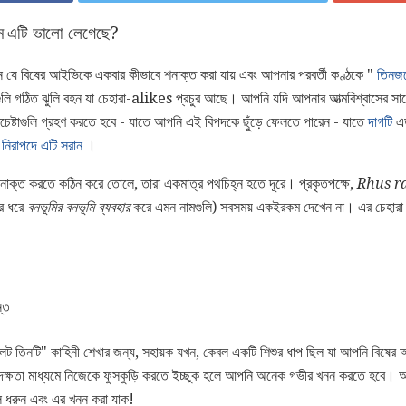
ন এটি ভালো লেগেছে?
যে বিষের আইভিকে একবার কীভাবে শনাক্ত করা যায় এবং আপনার পরবর্তী কণ্ঠকে "
তিনজন
লি গঠিত ঝুলি বহন যা চেহারা-alikes প্রচুর আছে। আপনি যদি আপনার আত্মবিশ্বাসের সাথে 
চেষ্টাগুলি গ্রহণ করতে হবে - যাতে আপনি এই বিপদকে ছুঁড়ে ফেলতে পারেন - যাতে
দাগটি
এড
ং
নিরাপদে এটি সরান
।
সনাক্ত করতে কঠিন করে তোলে, তারা একমাত্র পথচিহ্ন হতে দূরে। প্রকৃতপক্ষে,
Rhus r
ছর ধরে
বনভূমির বনভূমি ব্যবহার
করে এমন নামগুলি) সবসময় একইরকম দেখেন না। এর চেহারা প
্ত
ট তিনটি" কাহিনী শেখার জন্য, সহায়ক যখন, কেবল একটি শিশুর ধাপ ছিল যা আপনি বিষের
ষতা মাধ্যমে নিজেকে ফুসকুড়ি করতে ইচ্ছুক হলে আপনি অনেক গভীর খনন করতে হবে। আ
ল ধরুন এবং এর খনন করা যাক!