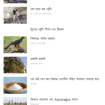
মেস ছাড়া রুম পেন্টিং
রঙ, পেইন্ট এবং ওয়ালপেপার
ইন্ডোর পেন্টিং টিপস এবং ট্রিকস
শিকারের পাখির প্রকার
বার্ডিং এবং বন্য পাখি
বাঙ্গালী বাঙ্গালী
কনটেইনার বাগান
ফেং শুয়ি লবণ জল নিরাময় নেগেটিভ শক্তি অপসারণ সাহায্য করে
ঘর সজ্জা
কিভাবে গাছপালা এবং Asparagus বাড়ান
উদ্যানপালন