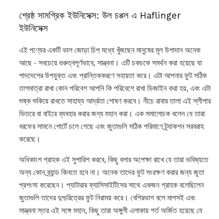
শ্রেষ্ঠ সামগ্রিক ইউনিসেক্স: উল চপ্পল এ Haflinger
ইউনিসেক্স
এই পণ্যের একটি ভাল জোড়া চিপ মধ্যে খুঁজছেন মানুষের মূল উপাদান অনেক
আছে - সবচেয়ে গুরুত্বপূর্ণভাবে, সান্ত্বনা। এটি চকচকে সমর্থন করা হয়েছে যা
পাদদেশের উপযুক্ত এবং প্রান্তিককরণে সহায়তা করে। এটা আপনার ফুট সঠিক
তাপমাত্রা রাখা কোন পরিবেশ আপনি কি পরিবেশে রাখা ডিজাইন করা হয়, এবং এটা
শুষ্ক শুকিয়ে রাখতে সাহায্য আর্দ্রতা শোষণ করবে। নীচে রাবার তালা এই স্লীপার
ভিতরে বা বাইরে ব্যবহার করার জন্য মহান করা। এক সমালোচক বলেন যে তারা
বরফের সামনে পোর্টে চলে গেছে এবং জুতাগুলি সঠিক পরিমাণে ট্র্যাকশন সরবরাহ
করেছে।
অধিকাংশ গ্রাহক এই সুপারিশ করবে, কিছু বলার অপেক্ষা রাখে যে তারা ভবিষ্যতে
অন্য কোন ব্র্যান্ড কিনতে হবে না। অনেক তাদের ফুট সংরক্ষণ করার জন্য জুতা
প্রশংসা করেছেন। প্যাটারার ফ্যাসিসাইটিসের সাথে একজন গ্রাহক বলেছিলেন
জুতাগুলি তাদের দুশ্চরিত্রের ফুট নিরাময় করে। বেশিরভাগ বলে মাপসই এবং
সান্ত্বনা স্তর এই সঙ্গে মহান, কিছু তারা অঙ্গুলী এলাকায় গর্ত অর্জিত হয়েছে যে