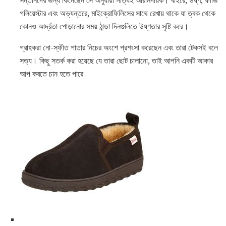
সন্তানদের জন্য কিনেছেন সে অনুযায়ী সত্যিই আরামদায়ক। বাইরে, উষ্ণ, ফাজি
পলিয়েস্টার এবং অভ্যন্তরে, মাইক্রোফিলিসের সাথে রেখায় থাকে যা ত্বক থেকে
কোনও আর্দ্রতা পোড়ানোর সময় ঠান্ডা দিনগুলিতে উষ্ণতার সৃষ্টি করে।
গ্রাহকরা নো-স্ফীত পাতার নিচের অংশে প্রশংসা করেছেন এবং তারা টেকসই বলে
সত্য। কিছু সতর্ক করা হয়েছে যে তারা ছোট চালানো, তাই আপনি একটি আকার
আপ করতে চান হতে পারে