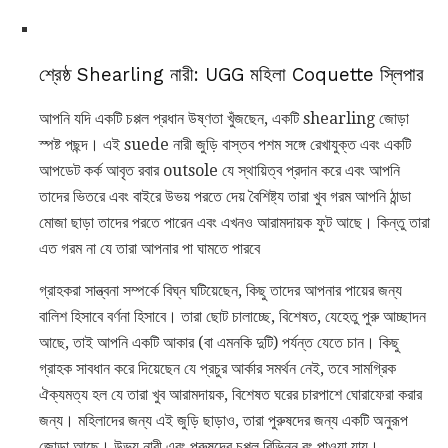
শ্রেষ্ঠ Shearling নারী: UGG মহিলা Coquette স্লিপার
আপনি যদি একটি চপ্পল প্রধান উষ্ণতা খুঁজছেন, একটি shearling জোড়া
স্পষ্ট পছন্দ। এই suede নারী জুড়ি বাস্তব পশম সঙ্গে রেখাযুক্ত এবং একটি
আপডেট কর্ক আবৃত রবার outsole যে স্থায়িত্ব প্রদান করে এবং আপনি
তাদের ভিতরে এবং বাইরে উভয় পরতে দেয় বৈশিষ্ট্য তারা খুব গরম আপনি ঠান্ডা
মোজা ছাড়া তাদের পরতে পারেন এবং এখনও আরামদায়ক ফুট আছে। কিন্তু তারা
এত গরম না যে তারা আপনার পা ঘামতে পারবে
গ্রাহকরা সান্ত্বনা সম্পর্কে বিঘ্ন ঘটিয়েছেন, কিছু তাদের আপনার পায়ের জন্য
বালিশ হিসাবে বর্ণনা হিসাবে। তারা ছোট চালাচ্ছে, বিশেষত, যেহেতু পুরু আচ্ছাদন
আছে, তাই আপনি একটি আকার (বা এমনকি দুটি) পর্যন্ত যেতে চান। কিছু
গ্রাহক সাবধান করে দিয়েছেন যে প্রচুর আর্কার সমর্থন নেই, তবে সামগ্রিক
ঐক্যমত্য হল যে তারা খুব আরামদায়ক, বিশেষত ঘরের চারপাশে ঘোরাফেরা করার
জন্য। মহিলাদের জন্য এই জুড়ি ছাড়াও, তারা পুরুষদের জন্য একটি অনুরূপ
জোড়া আছে। উভয় নারী এবং পুরুষদের চপ্পল বিভিন্ন রং পাওয়া যায়।