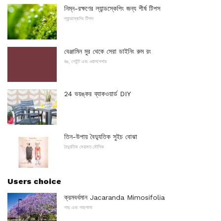
নিম্ন-রক্ষণের ল্যান্ডস্কেপিং জন্য শীর্ষ টিপস
ল্যান্ডস্কেপিং টিপস
বেঞ্জামিন মুর থেকে সেরা ডাইনিং রুম রং
রঙ, পেইন্ট এবং ওয়ালপেপার
24 ভয়ঙ্কর ব্যাকওয়ার্ড DIY
তিন-উপায় বৈদ্যুতিক সুইচ বোঝা
বৈদ্যুতিক মেরামত মৌলিক
Users choice
ক্রমবর্ধমান Jacaranda Mimosifolia
গাছ এবং গাছপালা