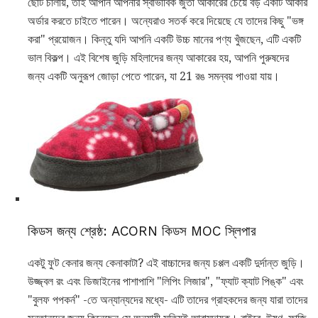
ছোট চালায়, তাই আপনি আপনার স্বাভাবিক জুতা আকারের চেয়ে বড় একটি আকার
অর্ডার করতে চাইতে পারেন। অন্যেরাও সতর্ক করে দিয়েছে যে তাদের কিছু "ভঙ্গ
করা" প্রয়োজন। কিন্তু যদি আপনি একটি উচ্চ মানের পণ্য খুঁজছেন, এটি একটি
ভাল বিকল্প। এই বিশেষ জুড়ি মহিলাদের জন্য আকারের হয়, আপনি পুরুষদের
জন্য একটি অনুরূপ জোড়া পেতে পারেন, যা 21 রঙ সমন্বয় পাওয়া যায়।
কিডস জন্য শ্রেষ্ঠ: ACORN কিডস MOC স্লিপার
একটু ফুট কেনার জন্য কেনাকাটা? এই বাচ্চাদের জন্য চপ্পল একটি দুর্দান্ত জুড়ি।
উজ্জ্বল রং এবং ডিজাইনের পাশাপাশি "লিপিং লিজার", "ফ্যাট ক্যাট পিঙ্ক" এবং
"বুলফ পপকর্ন" -তে অন্যান্যদের মধ্যে- এটি তাদের গ্রাহকদের জন্য যারা তাদের