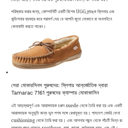
পরিষ্কার করার জন্য, কোম্পানিটি একটি বিশেষ UGG ব্র্যাঙ্ক ক্লিনার এবং
কন্ডিশনার ব্যবহার করে পরামর্শ দেয় যে আপনি জুতা দোকানে বা অনলাইনে
কেনাকাটা করতে পারেন।
সেরা মোকারসিনস পুরুষদের: স্লিপার আন্তর্জাতিক দ্বারা
Tamarac 7161 পুরুষদের ক্যাম্পার মোকাকাসিন
এই আড়ম্বরপূর্ণ এবং আরামদায়ক চপ্পল suede থেকে তৈরি করা হয় এবং একটি
আরামদায়ক অনুভূতি জন্য ভুল পশম সঙ্গে রেখাযুক্ত হয়। পাদদেশ মেমরি ফেনা
cushioning থেকে তৈরি করা হয়। এবং আপনার পছন্দ থেকে পাঁচটি ভিন্ন রং
আপনার পছন্দ থাকবে: rootbeer, কষা, কালো, কাঠকয়লা ধূসর, এবং নৌ।