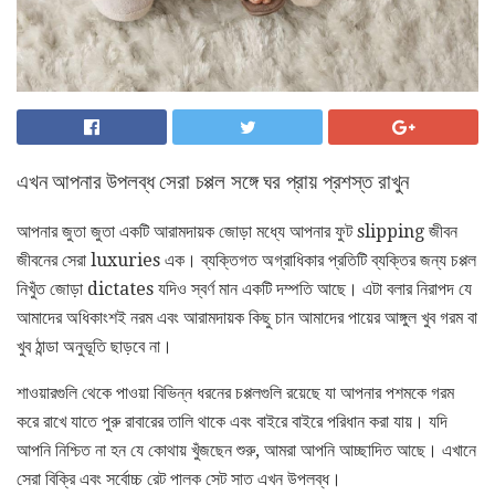
এখন আপনার উপলব্ধ সেরা চপ্পল সঙ্গে ঘর প্রায় প্রশস্ত রাখুন
আপনার জুতা জুতা একটি আরামদায়ক জোড়া মধ্যে আপনার ফুট slipping জীবন
জীবনের সেরা luxuries এক। ব্যক্তিগত অগ্রাধিকার প্রতিটি ব্যক্তির জন্য চপ্পল
নিখুঁত জোড়া dictates যদিও স্বর্ণ মান একটি দম্পতি আছে। এটা বলার নিরাপদ যে
আমাদের অধিকাংশই নরম এবং আরামদায়ক কিছু চান আমাদের পায়ের আঙ্গুল খুব গরম বা
খুব ঠান্ডা অনুভূতি ছাড়বে না।
শাওয়ারগুলি থেকে পাওয়া বিভিন্ন ধরনের চপ্পলগুলি রয়েছে যা আপনার পশমকে গরম
করে রাখে যাতে পুরু রাবারের তালি থাকে এবং বাইরে বাইরে পরিধান করা যায়। যদি
আপনি নিশ্চিত না হন যে কোথায় খুঁজছেন শুরু, আমরা আপনি আচ্ছাদিত আছে। এখানে
সেরা বিক্রি এবং সর্বোচ্চ রেট পালক সেট সাত এখন উপলব্ধ।