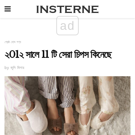
ad
শ্রেষ্ঠ হোম পণ্য
২01২ সালে 11 টি সেরা চিপস কিনেছে
by জুলি মিলার