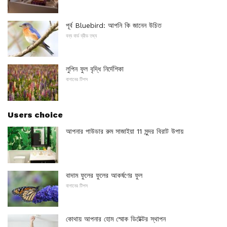
পূর্ব Bluebird: আপনি কি জানেন উচিত
বন্য বার্ড ব্রীড তথ্য
লুপিন ফুল বৃদ্ধি নির্দেশিকা
বাগানের টিপস
Users choice
আপনার পাউডার রুম সাজাইয়া 11 সুন্দর বিরাট উপায়
বাদাম ফুলের ফুলের আকর্ষণের ফুল
বাগানের টিপস
কোথায় আপনার হোম স্মোক ডিটেক্টর স্থাপন