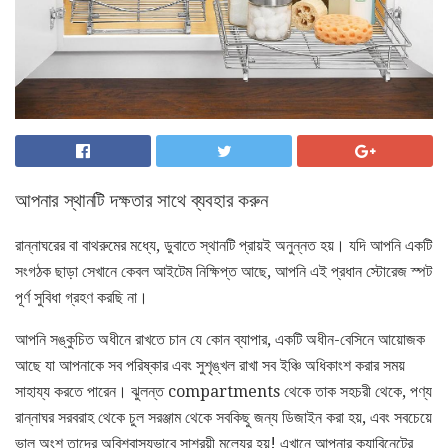
আপনার স্থানটি দক্ষতার সাথে ব্যবহার করুন
রান্নাঘরের বা বাথরুমের মধ্যে, ডুবাতে স্থানটি প্রায়ই অনুন্নত হয়। যদি আপনি একটি
সংগঠক ছাড়া সেখানে কেবল আইটেম নিক্ষিপ্ত আছে, আপনি এই প্রধান স্টোরেজ স্পট
পূর্ণ সুবিধা গ্রহণ করছি না।
আপনি সঙ্কুচিত অধীনে রাখতে চান যে কোন ব্যাপার, একটি অধীন-বেসিনে আয়োজক
আছে যা আপনাকে সব পরিষ্কার এবং সুশৃঙ্খল রাখা সব ইঞ্চি অধিকাংশ করার সময়
সাহায্য করতে পারেন। ঝুলন্ত compartments থেকে তাক সহচরী থেকে, পণ্য
রান্নাঘর সরবরাহ থেকে চুল সরঞ্জাম থেকে সবকিছু জন্য ডিজাইন করা হয়, এবং সবচেয়ে
ভাল অংশ তাদের অবিশ্বাস্যভাবে সাশ্রয়ী মূল্যের হয়! এখানে আপনার ক্যাবিনেটের