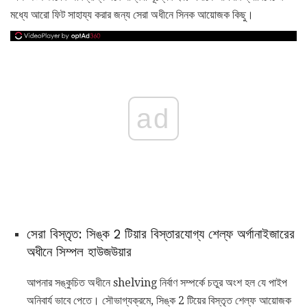
মধ্যে আরো ফিট সাহায্য করার জন্য সেরা অধীনে সিনক আয়োজক কিছু।
ad
সেরা বিস্তৃত: সিঙ্ক 2 টিয়ার বিস্তারযোগ্য শেল্ফ অর্গানাইজারের
অধীনে সিম্পল হাউজউয়ার
আপনার সঙ্কুচিত অধীনে shelving নির্বাণ সম্পর্কে চতুর অংশ হল যে পাইপ
অনিবার্য ভাবে পেতে। সৌভাগ্যক্রমে, সিঙ্ক 2 টিয়ের বিস্তৃত শেল্ফ আয়োজক