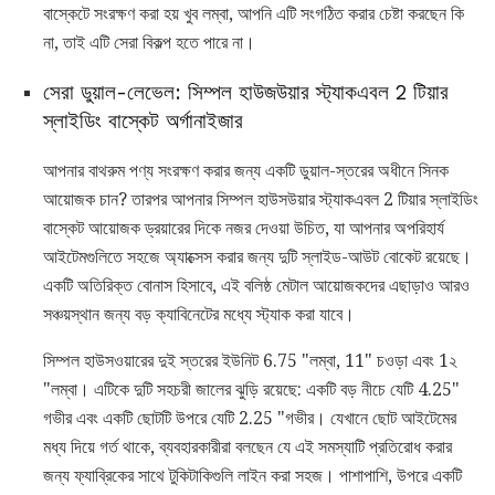
বাস্কেটে সংরক্ষণ করা হয় খুব লম্বা, আপনি এটি সংগঠিত করার চেষ্টা করছেন কি
না, তাই এটি সেরা বিকল্প হতে পারে না।
সেরা ডুয়াল-লেভেল: সিম্পল হাউজউয়ার স্ট্যাকএবল 2 টিয়ার
স্লাইডিং বাস্কেট অর্গানাইজার
আপনার বাথরুম পণ্য সংরক্ষণ করার জন্য একটি ডুয়াল-স্তরের অধীনে সিনক
আয়োজক চান? তারপর আপনার সিম্পল হাউসউয়ার স্ট্যাকএবল 2 টিয়ার স্লাইডিং
বাস্কেট আয়োজক ড্রয়ারের দিকে নজর দেওয়া উচিত, যা আপনার অপরিহার্য
আইটেমগুলিতে সহজে অ্যাক্সেস করার জন্য দুটি স্লাইড-আউট বোকেট রয়েছে।
একটি অতিরিক্ত বোনাস হিসাবে, এই বলিষ্ঠ মেটাল আয়োজকদের এছাড়াও আরও
সঞ্চয়স্থান জন্য বড় ক্যাবিনেটের মধ্যে স্ট্যাক করা যাবে।
সিম্পল হাউসওয়ারের দুই স্তরের ইউনিট 6.75 "লম্বা, 11" চওড়া এবং 1২
"লম্বা। এটিকে দুটি সহচরী জালের ঝুড়ি রয়েছে: একটি বড় নীচে যেটি 4.25"
গভীর এবং একটি ছোটটি উপরে যেটি 2.25 "গভীর। যেখানে ছোট আইটেমের
মধ্য দিয়ে গর্ত থাকে, ব্যবহারকারীরা বলছেন যে এই সমস্যাটি প্রতিরোধ করার
জন্য ফ্যাব্রিকের সাথে টুকিটাকিগুলি লাইন করা সহজ। পাশাপাশি, উপরে একটি