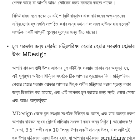
শেলফ আছে যা আপনি আরও স্টোরেজ জন্য ব্যবহার করতে পারেন।
রিভিউয়াররা মনে করেন যে এই পণ্যটি রান্নাঘর এবং বাথরুমের অভ্যন্তরের
সন্নিবেশের স্থানগুলি সংগঠিত করার জন্য মহান এবং সরল হাউসওয়ার বাস্কেট
সংগঠক একটি সাশ্রয়ী মূল্যের মূল্যের জন্য উচ্চ মানের।
চুল সরঞ্জাম জন্য শ্রেষ্ঠ: মন্ত্রিপরিষদ হেয়ার হেয়ার সরঞ্জাম হোল্ডার
উপর MDesign
আপনি বাথরুম পাল্টা উপর আপনার চুল স্টাইলিং সরঞ্জাম তাকান এর অসুস্থ হন,
এই সুশৃঙ্খল অধীনে সিন্নিক সংগঠক ঠিক আপনার প্রয়োজন কি। মন্ত্রিপরিষদ
কেয়ার হেয়ার সরঞ্জাম হোল্ডার আপনার সিঙ্ক অধীন মন্ত্রিসভা দরজা স্তব্ধ করার
জন্য ডিজাইন করা হয়েছে, এবং এটি আপনার চুল ড্রায়ার জন্য স্লট, লোহা সোজা
এবং আরও অন্তর্ভুক্ত
MDesign থেকে চুল সরঞ্জাম সংগঠক বিভিন্ন রং আসে, এবং তার অনন্য নকশা
আপনার বাথরুম মধ্যে সৌন্দর্য হাতিয়ার সংরক্ষণ করার জন্য নিখুঁত। আয়োজক 9
"চওড়া, 3.5" গভীর এবং 10 "লম্বা উপর একটি সামান্য উপর, এবং এটি দুই
হুক উপর মন্ত্রিসভা দরজা উপর হ্যাং, যা আপনার মন্ত্রিসভা scratching থেকে