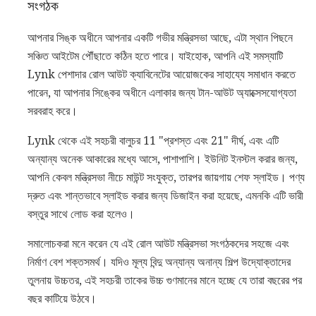
সংগঠক
আপনার সিঙ্ক অধীনে আপনার একটি গভীর মন্ত্রিসভা আছে, এটা স্থান পিছনে
সঞ্চিত আইটেম পৌঁছাতে কঠিন হতে পারে। যাইহোক, আপনি এই সমস্যাটি
Lynk পেশাদার রোল আউট ক্যাবিনেটের আয়োজকের সাহায্যে সমাধান করতে
পারেন, যা আপনার সিঙ্কের অধীনে এলাকার জন্য টান-আউট অ্যাক্সেসযোগ্যতা
সরবরাহ করে।
Lynk থেকে এই সহচরী বালুচর 11 "প্রশস্ত এবং 21" দীর্ঘ, এবং এটি
অন্যান্য অনেক আকারের মধ্যে আসে, পাশাপাশি। ইউনিট ইনস্টল করার জন্য,
আপনি কেবল মন্ত্রিসভা নীচে মাউন্ট সংযুক্ত, তারপর জায়গায় শেফ স্লাইড। পণ্য
দ্রুত এবং শান্তভাবে স্লাইড করার জন্য ডিজাইন করা হয়েছে, এমনকি এটি ভারী
বস্তুর সাথে লোড করা হলেও।
সমালোচকরা মনে করেন যে এই রোল আউট মন্ত্রিসভা সংগঠকদের সহজে এবং
নির্মাণ বেশ শক্তসমর্থ। যদিও মূল্য বিন্দু অন্যান্য অনান্য শিল্প উদ্যোক্তাদের
তুলনায় উচ্চতর, এই সহচরী তাকের উচ্চ গুণমানের মানে হচ্ছে যে তারা বছরের পর
বছর কাটিয়ে উঠবে।