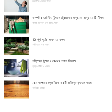
বৈদ্যুতিক মেরামত টিপস
ডাম্পটার ডাইভিং: ট্র্যাশে ট্রেজারের সন্ধানের জন্য 1২ টি টিপস
ফ্লাই মার্কেটস এবং ইয়ার্ড সেলস
10 পূর্ণ সূর্যের মধ্যে যে ফলন
আউটডোর এবং বাগান
মস্তিষ্ক টুয়েল Odors সরান কিভাবে
লন্ড্রি স্টেইন ও ওডেস
কেন আপনার ফ্লোরিংয়ে একটি মাইক্রোব্লভেল আছে
হার্ডওয়ার মেঝের