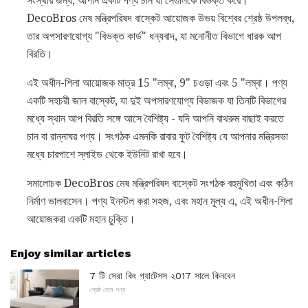
সংস্থার জন্য, আপনি একটি পণ্য চান যা সেগুলিকে বিভক্ত করে।
DecoBros মেষ মন্ত্রিপরিষদ বাস্কেট আয়োজক উভয় বিশ্বের শ্রেষ্ঠ উপলব্ধ,
তার অপসারণযোগ্য "বিভক্ত কার্ড" ধন্যবাদ, যা মনোনীত বিভাগে ধারক আপ
বিরতি।
এই অধীন-শিলা আয়োজক মাত্র 15 "লম্বা, 9" চওড়া এবং 5 "লম্বা। পণ্য
একটি সহচরী জাল বাস্কেট, যা দুই অপসারণযোগ্য বিভাজক যা তিনটি বিভাগের
মধ্যে স্থান আপ বিরতি সঙ্গে আসে বৈশিষ্ট্য - যদি আপনি বাথরুম বাছাই করতে
চান বা রান্নাঘর পণ্য। সংগঠক এমনকি রাবার ফুট বৈশিষ্ট্য যে আপনার মন্ত্রিসভা
মধ্যে চারপাশে স্লাইড থেকে ইউনিট রাখা হবে।
সমালোচক DecoBros মেষ মন্ত্রিপরিষদ বাস্কেট সংগঠক বহুমুখিতা এবং কঠিন
নির্মাণ ভালবাসেন। পণ্য ইনস্টল করা সহজ, এবং মহান মূল্য এ, এই অধীন-শিলা
আয়োজকরা একটি মহান চুক্তি।
Enjoy similar articles
7 টি সেরা কিং গ্যাটেসস ২017 সালে কিনবেন
শ্রেষ্ঠ হোম পণ্য