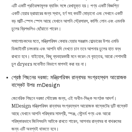
এটি একটি প্রতিরক্ষামূলক ব্যাকিং সঙ্গে রেখাযুক্ত হয়। পণ্য একটি বিজ্ঞপ্তি
একটি হেয়ার ড্রায়ারের জন্য স্থান, হর্ণ সহ কর্ডটি মোড়ানো এবং সেখানে একটি
বড় মাল্টি-স্পেস স্পেস আছে যেখানে আপনি স্ট্রেসারস, কার্লিং লোন এবং এমনকি
চুলের ব্রিশগুলিও ছোঁয়াতে পারেন।
সমালোচকদের মতে, মন্ত্রিপরিষদ কেয়ার হেয়ার সরঞ্জাম হোল্ডারের উপর এমডি
ডিজাইনটি চমৎকার এবং আপনি যদি দেখতে চান তবে আপনার চুলের হাত বন্ধ
রাখতে হবে। যাইহোক, কিছু ব্যবহারকারী মনে করেন যে বৃহত্তর, আরো পেশাদারী
চুল dryers মনোনীত বিভাগে মাপসই করা হয় না।
শ্রেষ্ঠ পিছনের দরজা: মন্ত্রিপরিষদ রান্নাঘর সংগ্রহস্থল আয়োজক
বাস্কেট উপর mDesign
জেনেরিক পিছনে দরজা স্টোরেজ জন্য, এই অধীন-সিঙ্ক সংগঠক আদর্শ।
MDesign মন্ত্রিপরিষদ রান্নাঘর সংগ্রহস্থল আয়োজক বাস্কেটের দুটি বাস্কেট
আছে যেখানে আপনি পরিষ্কার সামগ্রী, স্পঞ্জ, সৌন্দর্য পণ্য এবং আরো
পরিষ্কারভাবে জিনিসগুলি আটকে রাখতে পারেন, আপনার রান্নাঘর বা বাথরুমের
জন্য এটি অবশ্যই থাকতে হবে।