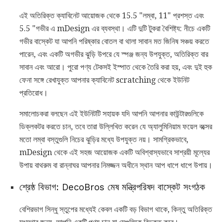
এই অতিরিক্ত ক্যাবিনেট আয়োজক থেকে 15.5 "লম্বা, 11" প্রশস্ত এবং
5.5 "গভীর এ mDesign এর ব্যবস্থা। এটি দুটি টুকরা বৈশিষ্ট্য: নীচে একটি
গভীর বাস্কেট যা আপনি পরিষ্কার বোতল বা থালা সাবান মত জিনিষ সঞ্চয় করতে
পারেন, এবং একটি অগভীর ঝুড়ি উপরে যে স্পঞ্জ জন্য উপযুক্ত, অতিরিক্ত বার
সাবান এবং আরো। পুরো পণ্য টেকসই ইস্পাত থেকে তৈরি করা হয়, এবং দুই হুক
ফেনা সঙ্গে রেখাযুক্ত আপনার ক্যাবিনেট scratching থেকে ইউনিট
প্রতিরোধ।
সমালোচকরা বলছেন এই ইউনিটটি সহায়ক যদি আপনি আপনার কাউন্টারগুলিকে
ডিক্লকটর করতে চান, তবে তারা উল্লিখিত করেন যে অ্যালুমিনিয়াম ফয়েল বক্সের
মতো লম্বা বস্তুগুলি নিচের ঝুড়ির মধ্যে উপযুক্ত নয়। সামগ্রিকভাবে,
mDesign থেকে এই সহজ আয়োজক একটি অবিশ্বাস্যভাবে সাশ্রয়ী মূল্যের
উপায় বাথরুম বা রান্নাঘর আপনার নিমজ্জন অধীনে স্থান আপ ধাপে ধাপে উপায়।
শ্রেষ্ঠ বিভাগ: DecoBros মেষ মন্ত্রিপরিষদ বাস্কেট সংগঠক
বেশিরভাগ সিন্ধু স্তুপের মধ্যেই কেবল একটি বড় বিভাগ থাকে, কিন্তু অতিরিক্ত