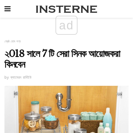
ad
শ্রেষ্ঠ হোম পণ্য
২018 সালে 7 টি সেরা সিনক আয়োজকরা
কিনবেন
by ক্যামেরন রাবিইউ