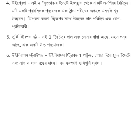
টাইগ্রেলা - এই ২ "বৃত্তাকার টমেটো ইংল্যান্ড থেকে একটি জনপ্রিয় বৈচিত্র্য।
এটি একটি প্রারম্ভিক প্রযোজক এবং ঠান্ডা গ্রীষ্মের অঞ্চলে এমনকি খুব
উজ্জ্বল। টিগ্রেলা কমলা স্ট্রিপের সাথে উজ্জ্বল লাল পরিহিত এবং রোগ-
প্রতিরোধী।
তুর্কি স্ট্রিপড মঠ - এই 2 "বৈচিত্র লাল এবং সোনার ধাঁধা আছে, মহান গন্ধ
আছে, এবং একটি উচ্চ প্রযোজক।
উইলিয়ামস স্ট্রাইপড - উইলিয়ামস স্ট্রিপড 1 পাউন্ড, চামড়া দিয়ে সুন্দর টমেটো
এবং লাল ও সাদা রঙের মাংস। বড় ফলগুলি হাসিখুশি স্বাদ।