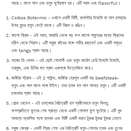
আছে। মাংস লাল এবং হলুদ ঘূর্ণায়মান হয়। এটি সরস এবং flavorful।
Csikos Botermo - এখানে একটি মিষ্টি, ক্লাস্টার টমেটো যা লাল চামড়ার
উপর সুন্দর হলুদ ফেটে থাকে। এটি বিরল ও রঙিন।
কালো ক্রিম - এই সরস, মাঝারি থেকে বড় ফল কালো সমুদ্রের মধ্যে ক্রিসের
দ্বীপ থেকে শিয়াল। এটি সবুজ কাঁধের সঙ্গে গভীর রক্তবর্ণ এবং একটি সমৃদ্ধ
এবং tangy স্বাদ আছে।
গাজো ডি মেলন - এই ছোট গোলাপী এবং হলুদ মার্বেল চেরি টমেটো টমেটো,
তরমুজ, এবং চিনির মত স্বাদ একসঙ্গে উত্তেজিত করে।
জর্জিয়া স্ট্রাক - এই 2 পাউন্ড, জর্জিয়া হেরলুম একটি বড় beefsteak-
হলুদ এবং লাল মাংস সঙ্গে টাইপ। তার ত্বক হল লাল লালচে হলুদ। এটি একটি
চমৎকার স্বাদ আছে।
গোল্ড মেডেল - এই চমত্কার বৈচিত্রটি হল প্রবীণভাবে হলুদ কিন্তু
ফলশ্রুতিতে ফুলের শেষ প্রান্ত থেকে একটি গোলাপ ফুল ফুটেছে। এটি খুব
সামান্য অ্যাসিড সঙ্গে হালকা এবং মিষ্টি একটি মহান টুকরা টুকরা টুকরা তোলে
সবুজ জেব্রা - একটি প্রিয় শেফ এর বৈচিত্রটি হলুদ-সোনার ত্বক এবং চুনের