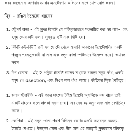
ক্রয় করছেন বা আপনার সমবায় এক্সটেনশান অফিসের সাথে যোগাযোগ করুন।
দ্বি - রঙিন টমেটো ধরনের
সৌন্দর্য রাজা - এই সুন্দর টমেটো যে পরিষ্কারভাবে সংজ্ঞায়িত করা হয় লাল- এবং
হলুদ ডোরাকাটা ফল। সুস্বাদু ফল্টি এবং মিষ্টি হয়।
বিউটি রুই-বিউটি রানী হল ছোটো থেকে মাঝারি আকারের টমেটোগুলির একটি
প্রজন্ম প্রস্তুতকারী যা লাল এবং হলুদ ফালা স্পষ্টভাবে উল্লেখ করে। ভয়াবহ
স্বাদ
বিগ রেনবো - এই 2-পাউন্ড টমেটো তাদের মাধ্যমে চলন্ত সবুজ কাঁধ, একটি
হলুদ midsection, এবং নিওন লাল ধাঁধা আছে। ভীতিকর স্লিং বৈচিত্র।
জনাব স্ট্রাইফি - এই গরুর মাংসের টাইম টমেটো অ্যাসিডে কম থাকে তাই
একটি মাংসের ফলে হালকা স্বাদ দেয়। এর বেস রঙ হলুদ এবং লাল রেখাচিত্র
আছে।
কোপিয়া - এই নতুন খোলা-পরাগ বিভিন্ন ধরণের একটি অত্যন্ত অনন্য-
টমেটো দেখতে। উজ্জ্বল সোনা এবং নীল লাল এর চামড়াটি সুন্দরভাবে আঁকড়ে