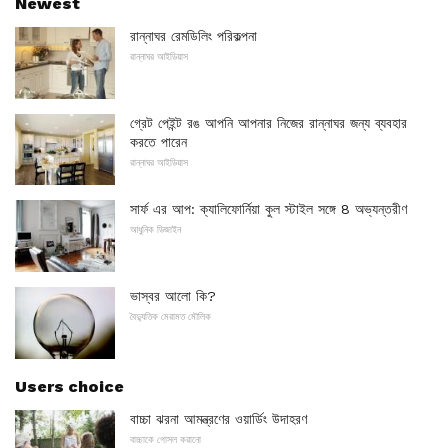
Newest
রান্নাঘর রেমডিলিং পরিকল্পনা
রান্নাঘর আইডিয়াস
গ্রেট পেইন্ট রঙ আপনি আপনার নিজের রান্নাঘর জন্য ব্যবহার
করতে পারেন
রান্নাঘর আইডিয়াস
সার্ফ এর আপ: ক্যালিফোর্নিয়া কুল স্টাইল সঙ্গে 8 অভ্যন্তরীণ
আধুনিক ডিজাইন
ভাস্বর আলো কি?
বৈদ্যুতিক মেরামত মৌলিক
Users choice
বাচ্চা ঝরনা আমন্ত্রণের ওয়ার্ডিং উদাহরণ
বাচ্চাকে গোসল করানো