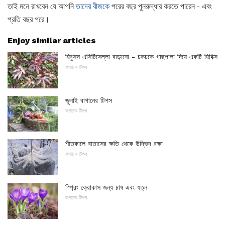
তাই মনে রাখবেন যে আপনি
তাদের বীজকে
পরের বছর পুনরুদ্ধার করতে পারেন - এবং
প্রতি বছর পরে।
Enjoy similar articles
হিবুসস এসিটিসেল্লা বাড়ানো - চকচকে গাছপালা দিয়ে একটি হিবিক্স
বাগানের টিপস
জুলাই বাগানের টিপস
বাগানের টিপস
শীতকালে বাতাসের ক্ষতি থেকে উদ্ভিদ রক্ষা
বাগানের টিপস
স্প্রিং ক্রোকাস জন্য চাষ এবং যত্ন
বাগানের টিপস