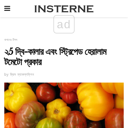
ad
বাগানের টিপস
২5 দ্বি-কালার এবং স্ট্রিপেড হেরালাম
টমেটো প্রকার
by ক্রিস ম্যাকল্লফ্লিন