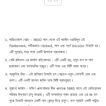
মারিওজোল গোল্ড - 1800 সাল থেকে এই জার্মান ওয়ারিলুম এই
flattened, গভীরভাবে ribbed, লাল এবং স্বর্ণ bicolor টমেটো হয়।
এটি সুস্বাদু গন্ধ সঙ্গে একটি উত্পাদক প্রযোজক।
মেরি রবিনসন এর জার্মান বাইকোলার - এটি একটি বড়, হলুদ ফল যা লাল
ছায়াকরণ এবং ফালাগুলির প্রচুর। এটি গন্ধ এবং মিষ্টি স্বাদ মধ্যে।
প্রকৃতির ধাঁধা - এই রাশিয়ান টমেটো হল গোল্ডেন-হলুদ-গোলাপী রেখা এবং
ব্লশ। এটি একটি মাংসল জমিন সঙ্গে মিষ্টি স্বাদযুক্ত।
পুরানো জার্মান - দক্ষিণ এক্সপোজার বীজ এক্সচেঞ্জ 1985 সালে এই মেনিয়োনাথ
পরিবার উষ্ণায়ণ চালু করেছে। এটি অসামান্য স্বাদ রয়েছে এবং এর রঙ হল
পুরো টমেটো মাধ্যমে একটি লাল কেন্দ্র দিয়ে হলুদ। ফল প্রায়ই একটি পাউন্ড