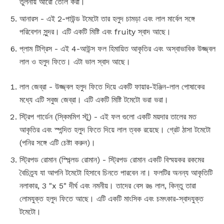
তুলনায় আরো তৌল করা।
আনারস - এই 2-পাউন্ড টমেটো তার হলুদ চামড়া এবং লাল মার্বেল সঙ্গে
পরিবেশন সুন্দর। এটি একটি মিষ্টি এবং fruity স্বাদ আছে।
প্লাম টিগ্রিস - এই 4-আউন্স ফল হিমায়িত আকৃতির এবং অস্বাভাবিক উজ্জ্বল
লাল ও হলুদ ফিতে। এটা ভাল স্বাদ আছে।
লাল জেব্রা - উজ্জ্বল হলুদ ফিতে দিয়ে একটি ফায়ার-ইঞ্জিন-লাল পোষাকের
মধ্যে এটি সবুজ জেব্রা। এটি একটি মিষ্টি টমেটো ভরা ভরা।
স্ট্রিপ গার্ডেন (স্কিমমিগ স্টু) - এই ফল গুলো একটি ময়দার তালের মত
আকৃতির এবং স্পন্দিত হলুদ ফিতে দিয়ে লাল ত্বক রয়েছে। গ্রেট ঠাসা টমেটো
(পনির সঙ্গে এটি চেষ্টা করুন)।
স্ট্রিপড রোমান (স্প্ল্লিড রোমান) - স্ট্রিপড রোমান একটি বিস্ময়কর রকমের
বৈচিত্র্য যা আপনি টমেটো হিসাবে চিনতে পারবেন না। ফলটির অনন্য আকৃতিটি
নলাকার, 3 "x 5" দীর্ঘ এবং নমনীয়। তাদের বেস রঙ লাল, কিন্তু তারা
লোমযুক্ত হলুদ ফিতে আছে। এটি একটি মাংসিক এবং চমৎকার-স্বাদযুক্ত
টমেটো।