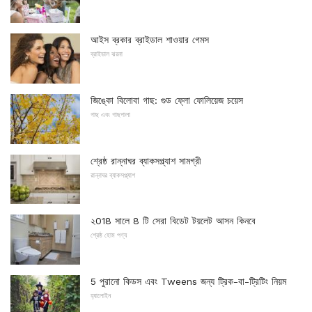
আইস ব্রকার ব্রাইডাল শাওয়ার গেমস
ব্রাইডাল ঝরনা
জিঙ্কো বিলোবা গাছ: গুড ফ্লো ফোলিয়েজ চয়েস
গাছ এবং গাছপালা
শ্রেষ্ঠ রান্নাঘর ব্যাকসপ্ল্যাশ সামগ্রী
রান্নাঘর ব্যাকসপ্ল্যাশ
২018 সালে 8 টি সেরা বিডেট টয়লেট আসন কিনবে
শ্রেষ্ঠ হোম পণ্য
5 পুরানো কিডস এবং Tweens জন্য ট্রিক-বা-ট্রিটিং নিয়ম
হ্যালোইন