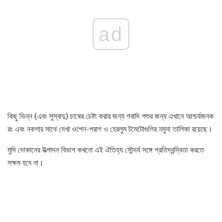
ad
কিছু ভিন্ন (এবং সুস্বাদু) চাষের চেষ্টা করার জন্য গবাদি পশুর জন্য এখানে আশ্চর্যজনক
রং এবং নকশার সাথে দেখা ওপেন-পরাগ ও হেরলুম টমেটোগুলির নমুনা তালিকা রয়েছে।
মুদি দোকানের উত্পাদন বিভাগ কখনো এই ঐতিহ্য সৌন্দর্য সঙ্গে প্রতিদ্বন্দ্বিতা করতে
সক্ষম হবে না।