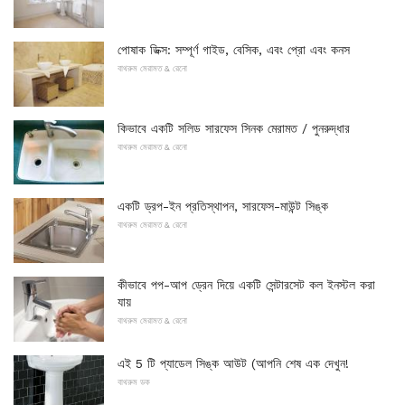
পোষাক ডিক্স: সম্পূর্ণ গাইড, বেসিক, এবং প্রো এবং কনস
বাথরুম মেরামত & রেনো
কিভাবে একটি সলিড সারফেস সিনক মেরামত / পুনরুদ্ধার
বাথরুম মেরামত & রেনো
একটি ড্রপ-ইন প্রতিস্থাপন, সারফেস-মাউন্ট সিঙ্ক
বাথরুম মেরামত & রেনো
কীভাবে পপ-আপ ড্রেন দিয়ে একটি সেন্টারসেট কল ইনস্টল করা
যায়
বাথরুম মেরামত & রেনো
এই 5 টি প্যাডেল সিঙ্ক আউট (আপনি শেষ এক দেখুন!
বাথরুম ডক