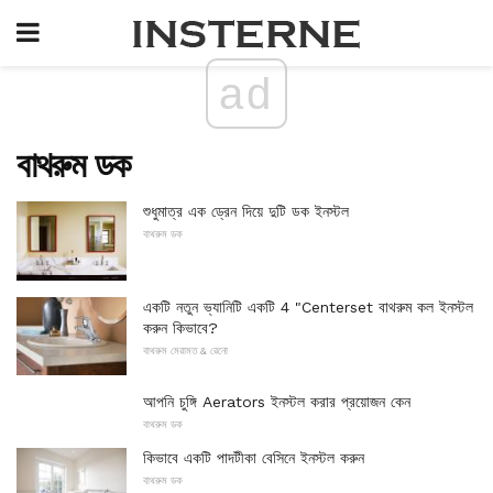
ad
বাথরুম ডক
শুধুমাত্র এক ড্রেন দিয়ে দুটি ডক ইনস্টল
বাথরুম ডক
একটি নতুন ভ্যানিটি একটি 4 "Centerset বাথরুম কল ইনস্টল
করুন কিভাবে?
বাথরুম মেরামত & রেনো
আপনি চুঙ্গি Aerators ইনস্টল করার প্রয়োজন কেন
বাথরুম ডক
কিভাবে একটি পাদটীকা বেসিনে ইনস্টল করুন
বাথরুম ডক