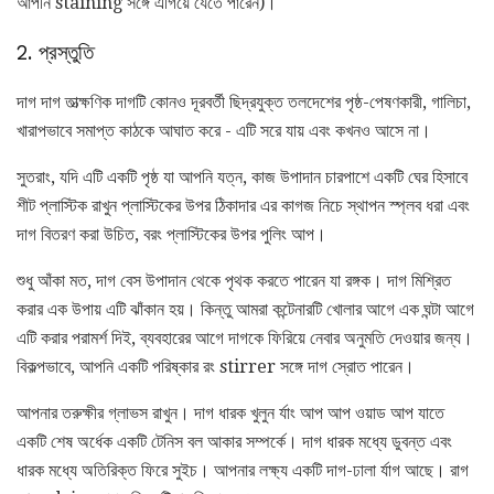
আপনি staining সঙ্গে এগিয়ে যেতে পারেন)।
2. প্রস্তুতি
দাগ দাগ তাত্ক্ষণিক দাগটি কোনও দূরবর্তী ছিদ্রযুক্ত তলদেশের পৃষ্ঠ-পেষণকারী, গালিচা,
খারাপভাবে সমাপ্ত কাঠকে আঘাত করে - এটি সরে যায় এবং কখনও আসে না।
সুতরাং, যদি এটি একটি পৃষ্ঠ যা আপনি যত্ন, কাজ উপাদান চারপাশে একটি ঘের হিসাবে
শীট প্লাস্টিক রাখুন প্লাস্টিকের উপর ঠিকাদার এর কাগজ নিচে স্থাপন স্প্লব ধরা এবং
দাগ বিতরণ করা উচিত, বরং প্লাস্টিকের উপর পুলিং আপ।
শুধু আঁকা মত, দাগ বেস উপাদান থেকে পৃথক করতে পারেন যা রঙ্গক। দাগ মিশ্রিত
করার এক উপায় এটি ঝাঁকান হয়। কিন্তু আমরা কন্টেনারটি খোলার আগে এক ঘন্টা আগে
এটি করার পরামর্শ দিই, ব্যবহারের আগে দাগকে ফিরিয়ে নেবার অনুমতি দেওয়ার জন্য।
বিকল্পভাবে, আপনি একটি পরিষ্কার রং stirrer সঙ্গে দাগ স্রোত পারেন।
আপনার তরুক্ষীর গ্লাভস রাখুন। দাগ ধারক খুলুন র্যাং আপ আপ ওয়াড আপ যাতে
একটি শেষ অর্ধেক একটি টেনিস বল আকার সম্পর্কে। দাগ ধারক মধ্যে ডুবন্ত এবং
ধারক মধ্যে অতিরিক্ত ফিরে সুইচ। আপনার লক্ষ্য একটি দাগ-ঢালা র্যাগ আছে। রাগ