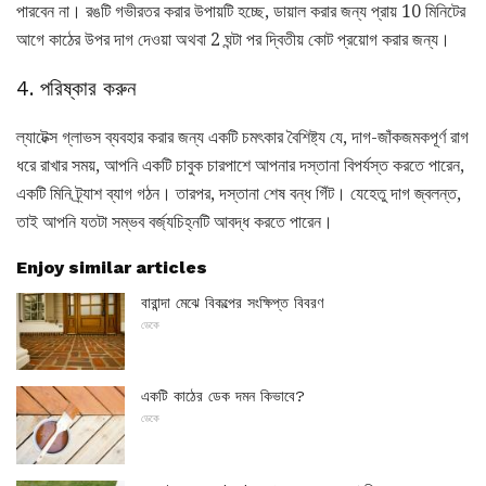
পারবেন না। রঙটি গভীরতর করার উপায়টি হচ্ছে, ডায়াল করার জন্য প্রায় 10 মিনিটের
আগে কাঠের উপর দাগ দেওয়া অথবা 2 ঘন্টা পর দ্বিতীয় কোট প্রয়োগ করার জন্য।
4. পরিষ্কার করুন
ল্যাটেক্স গ্লাভস ব্যবহার করার জন্য একটি চমৎকার বৈশিষ্ট্য যে, দাগ-জাঁকজমকপূর্ণ রাগ
ধরে রাখার সময়, আপনি একটি চাবুক চারপাশে আপনার দস্তানা বিপর্যস্ত করতে পারেন,
একটি মিনি ট্র্যাশ ব্যাগ গঠন। তারপর, দস্তানা শেষ বন্ধ গিঁট। যেহেতু দাগ জ্বলন্ত,
তাই আপনি যতটা সম্ভব বর্জ্যচিহ্নটি আবদ্ধ করতে পারেন।
Enjoy similar articles
বারান্দা মেঝে বিকল্পের সংক্ষিপ্ত বিবরণ
ডেকে
একটি কাঠের ডেক দমন কিভাবে?
ডেকে