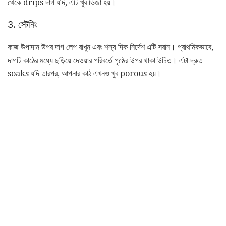
থেকে drips দাগ যদি, এটি খুব ভিজা হয়।
3. স্টেনিং
কাজ উপাদান উপর দাগ লেপ রাখুন এবং শস্য দিক নির্দেশ এটি সরান। প্রাথমিকভাবে,
দাগটি কাঠের মধ্যে ছড়িয়ে দেওয়ার পরিবর্তে পৃষ্ঠের উপর থাকা উচিত। এটা দ্রুত
soaks যদি তারপর, আপনার কাঠ এখনও খুব porous হয়।