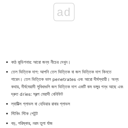
ad
কাঠ কন্ডিশনার: আরো জন্য নীচের দেখুন।
তেল ভিত্তিক দাগ: আপনি তেল ভিত্তিক বা জল ভিত্তিক দাগ কিনতে
পারেন। তেল ভিত্তিক ভাল penetrates এবং আরো দীর্ঘস্থায়ী। অন্য
কথায়, দীর্ঘমেয়াদী সুবিধাগুলি জল ভিত্তিক দাগ একটি কম ভঙ্গুর গন্ধ আছে এবং
দ্রুত dries: স্বল্প মেয়াদী বেনিফিট
ল্যাটিক্স গ্লাভস বা হেভিয়ার রাবার গ্লাভস
স্টিকিং স্টিক পেইন্ট
বড়, পরিষ্কার, নরম তুলা র্যাজ