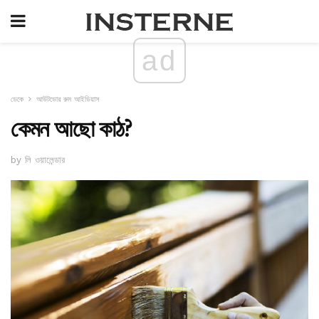
ad
ডেকে
আউটডোর রুম আইডিয়াস
কেমন আছো কাঠ?
by লি ওয়ালেন্ডার