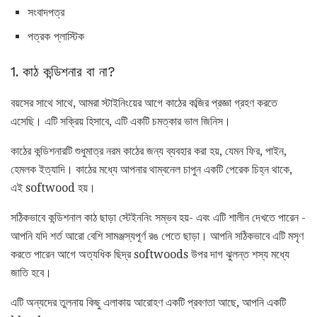
সংবাদপত্র
পত্রক প্লাস্টিক
1. কাঠ কন্ডিশনার বা না?
বয়সের সাথে সাথে, আমরা স্টাইনিংয়ের আগে কাঠের কব্জির প্রজ্ঞা গ্রহণ করতে
এসেছি। এটি সক্রিয় হিসাবে, এটি একটি চমত্কার ভাল জিনিস।
কাঠের কন্ডিশনারটি শুধুমাত্র নরম কাঠের জন্য ব্যবহার করা হয়, যেমন ফির, পাইন,
হেমলক ইত্যাদি। কাঠের মধ্যে আপনার থাম্বনেল চাপুন একটি পেরেক চিহ্ন থাকে,
এই softwood হয়।
সঠিকভাবে কন্ডিশনাল কাঠ ছাড়া স্টেইননিং সম্ভব হয়- এবং এটি শালীন দেখতে পারেন -
আপনি যদি শর্ত আরো বেশি সামঞ্জস্যপূর্ণ রঙ পেতে ছাড়া। আপনি সঠিকভাবে এটি মসৃণ
করতে পারেন আগে অত্যধিক ছিদ্র softwoods উপর দাগ ঝুলন্ত শস্য মধ্যে
জাতি হবে।
এটি অন্যদের তুলনায় কিছু এলাকায় আরোহণ একটি প্রবণতা আছে, আপনি একটি