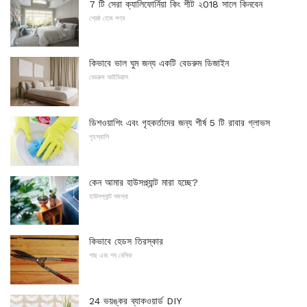
7 টি সেরা ক্যালিফোর্নিয়া কিং শীট ২018 সালে কিনবেন
শ্রেষ্ঠ হোম পণ্য
কিভাবে ভাল ঘুম জন্য একটি বেডরুম ডিজাইন
বেডরুম আইডিয়াস
ডিশওয়াশিং এবং গৃহকর্তাদের জন্য শীর্ষ 5 টি রাবার গ্লাভস
গৃহস্থালি
কেন আমার হাউসপ্ল্যান্ট মারা হচ্ছে?
হাউসপ্লান্ট সমস্যা
কিভাবে হেডস তিরস্কার
গাছ এবং শব বেসিক
24 ভয়ঙ্কর ব্যাকওয়ার্ড DIY