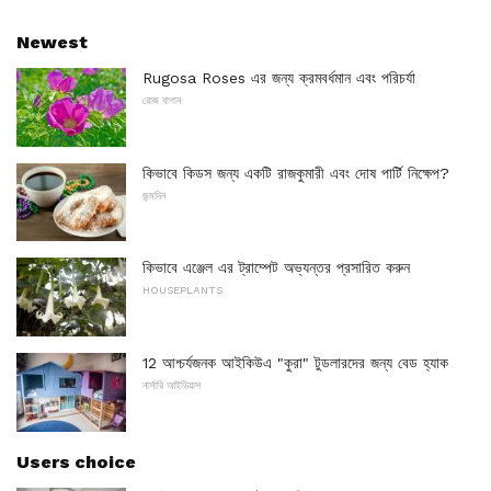
Newest
Rugosa Roses এর জন্য ক্রমবর্ধমান এবং পরিচর্যা
রোজ বাগান
কিভাবে কিডস জন্য একটি রাজকুমারী এবং দোষ পার্টি নিক্ষেপ?
জন্মদিন
কিভাবে এঞ্জেল এর ট্রাম্পেট অভ্যন্তর প্রসারিত করুন
HOUSEPLANTS
12 আশ্চর্যজনক আইকিউএ "কুরা" টুডলারদের জন্য বেড হ্যাক
নার্সারি আইডিয়াস
Users choice