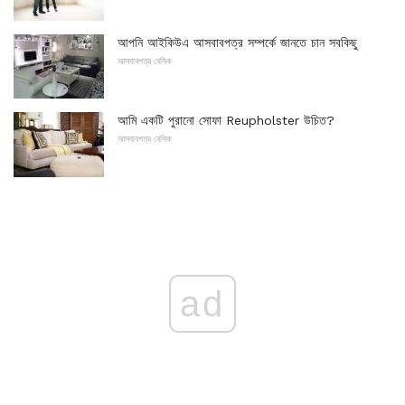
আপনি আইকিউএ আসবাবপত্র সম্পর্কে জানতে চান সবকিছু
আসবাবপত্র বেসিক
আমি একটি পুরানো সোফা Reupholster উচিত?
আসবাবপত্র বেসিক
ad