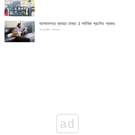
আসবাবপত্র ব্যবহৃত চামড়া 3 সর্বাধিক প্রচলিত প্রকার
অভ্যন্তরীণ শোভাকর
ad