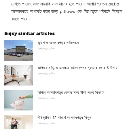
দেখতে পারেন, এবং এমনকি ভাল মানের হতে পারে। আপনি পুরাতন patio
আসবাবপত্র আপডেট করার জন্য pillows এবং নিরাপত্তা পরিবর্তন বিবেচনা
করতে পারে।
Enjoy similar articles
অ্যাশলে আসবাবপত্র পর্যালোচনা
আসবাবপত্র বেসিক
আপনার বাড়িতে এক্সচেঞ্জ আসবাবপত্র ব্যবহার করার 5 উপায়
আসবাবপত্র বেসিক
আপনি আসবাবপত্র কেনার সময় টাকা সঞ্চয় কিভাবে
আসবাবপত্র বেসিক
শীর্ষস্থানীয় 12 কারণে আসবাবপত্র কিনুন
আসবাবপত্র বেসিক