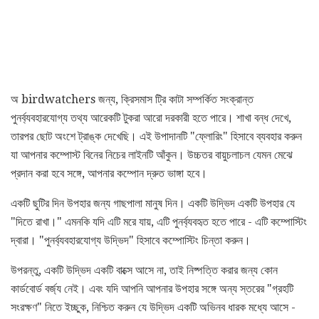
অ birdwatchers জন্য, ক্রিসমাস ট্রি কাটা সম্পর্কিত সংক্রান্ত
পুনর্ব্যবহারযোগ্য তথ্য আরেকটি টুকরা আরো দরকারী হতে পারে। শাখা বন্ধ দেখে,
তারপর ছোট অংশে ট্রাঙ্ক দেখেছি। এই উপাদানটি "ফ্লোরিং" হিসাবে ব্যবহার করুন
যা আপনার কম্পোস্ট বিনের নিচের লাইনটি আঁকুন। উচ্চতর বায়ুচলাচল যেমন মেঝে
প্রদান করা হবে সঙ্গে, আপনার কম্পোন দ্রুত ভাঙ্গা হবে।
একটি ছুটির দিন উপহার জন্য গাছপালা মানুষ দিন। একটি উদ্ভিদ একটি উপহার যে
"দিতে রাখা।" এমনকি যদি এটি মরে যায়, এটি পুনর্ব্যবহৃত হতে পারে - এটি কম্পোস্টিং
দ্বারা। "পুনর্ব্যবহারযোগ্য উদ্ভিদ" হিসাবে কম্পোস্টিং চিন্তা করুন।
উপরন্তু, একটি উদ্ভিদ একটি বাক্সে আসে না, তাই নিষ্পত্তি করার জন্য কোন
কার্ডবোর্ড বর্জ্য নেই। এবং যদি আপনি আপনার উপহার সঙ্গে অন্য স্তরের "গ্রহটি
সংরক্ষণ" নিতে ইচ্ছুক, নিশ্চিত করুন যে উদ্ভিদ একটি অভিনব ধারক মধ্যে আসে -