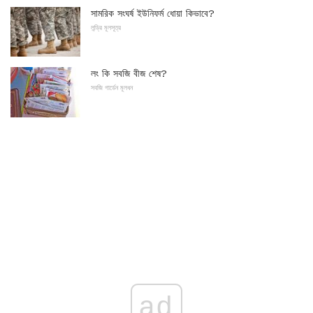
সামরিক সংঘর্ষ ইউনিফর্ম ধোয়া কিভাবে?
লন্ড্রি মূলসূত্র
লং কি সবজি বীজ শেষ?
সবজি গার্ডেন মূলধন
ad