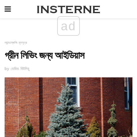
ad
ল্যান্ডস্কেপিং মূলসূত্র
গ্রীন লিভিং জন্য আইডিয়াস
by ডেভিড বিউলিয়ু