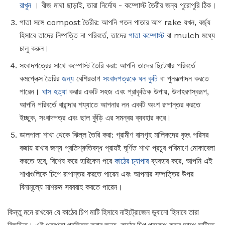
রাখুন
। বীজ মাথা ছাড়াই, তারা নির্দোষ - কম্পোস্ট তৈরীর জন্য পুরোপুরি ঠিক।
পাতা সঙ্গে compost তৈরীর: আপনি পতন পাতার আপ rake যখন, বর্জ্য
হিসাবে তাদের নিষ্পত্তি না পরিবর্তে, তাদের
পাতা কম্পোস্ট
বা mulch মধ্যে
চালু করুন।
সংবাদপত্রের সাথে কম্পোস্ট তৈরি করা: আপনি তাদের ছিটেখার পরিবর্তে
কমপ্লেক্স তৈরির
জন্য
বেশিরভাগ
সংবাদপত্রকে ঘন কুচি
বা পুনরুত্পাদন করতে
পারেন।
ঘাস হত্যা
করার একটি সহজ এবং প্রাকৃতিক উপায়, উদাহরণস্বরূপ,
আপনি পরিবর্তে বারান্দার শয্যাতে আপনার লন একটি অংশ রূপান্তর করতে
ইচ্ছুক, সংবাদপত্র এবং ছাল কুঁড়ি এর সমন্বয় ব্যবহার করে।
ডালপালা শাখা থেকে ঝিল্ল তৈরি করা: গ্রামীণ বাসগৃহ মালিকদের বৃহৎ পরিসর
বজায় রাখার জন্য প্রতিশ্রুতিবদ্ধ প্রায়ই ঘূর্ণিত শাখা প্রচুর পরিমাণে মোকাবেলা
করতে হবে, বিশেষ করে হারিকেন পরে
কাঠের চ্যাপার
ব্যবহার করে, আপনি এই
শাখাগুলিকে চিপে রূপান্তর করতে পারেন এবং আপনার সম্পত্তির উপর
বিনামূল্যে মাশরুম সরবরাহ করতে পারেন।
কিন্তু মনে রাখবেন যে কাঠের চিপ মাটি হিসাবে নাইট্রোজেন ডুবানো হিসাবে তারা