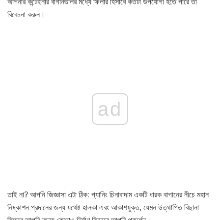
আপনার কন্টেইনার বাগানগুলির মধ্যে ফিলার হিসাবে কতটা উপযোগী হতে পারে তা
বিবেচনা করুন।
ad
তাই না? আপনি জিজ্ঞাসা এটা ঠিক: প্যানিং চিনাবাদাম একটি ধারক বাগানের নীচে মহান
নিষ্কাশন প্রদানের জন্য যথেষ্ট হালকা এবং আকাশযুক্ত, যেমন উত্থাপিত বিছানা