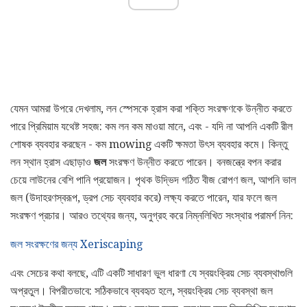
যেমন আমরা উপরে দেখলাম, লন স্পেসকে হ্রাস করা শক্তি সংরক্ষণকে উন্নীত করতে
পারে প্রিমিয়াম যথেষ্ট সহজ: কম লন কম মাওয়া মানে, এবং - যদি না আপনি একটি রীল
শোষক ব্যবহার করছেন - কম mowing একটি ক্ষমতা উৎস ব্যবহার কমে। কিন্তু
লন স্থান হ্রাস এছাড়াও
জল
সংরক্ষণ উন্নীত করতে পারেন। বনজন্ত্রে বপন করার
চেয়ে লাউনের বেশি পানি প্রয়োজন। পৃথক উদ্ভিদ গঠিত বীজ রোপণ জল, আপনি ভাল
জল (উদাহরণস্বরূপ, ড্রপ সেচ ব্যবহার করে) লক্ষ্য করতে পারেন, যার ফলে জল
সংরক্ষণ প্রচার। আরও তথ্যের জন্য, অনুগ্রহ করে নিম্নলিখিত সংস্থার পরামর্শ নিন:
জল সংরক্ষণের জন্য Xeriscaping
এবং সেচের কথা বলছে, এটি একটি সাধারণ ভুল ধারণা যে স্বয়ংক্রিয় সেচ ব্যবস্থাগুলি
অপ্রতুল। বিপরীতভাবে: সঠিকভাবে ব্যবহৃত হলে, স্বয়ংক্রিয় সেচ ব্যবস্থা জল