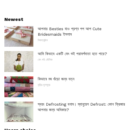
Newest
আপনার Besties যাও প্রশ্ন পপ আপ Cute
Bridesmaids ইসলাম
বিবাহানুষ্ঠান
আমি কিভাবে একটি ফেং শুই পরামর্শদাতা হতে পারে?
ফেং শুই মৌলিক
কিভাবে মদ গুঁড়ো জন্য যত্ন
লন্ড্রি মূলসূত্র
স্বয়ং Defrosting বনাম। ম্যানুয়েল Defrost: কোন ফ্রিজার
আপনার জন্য অধিকার?