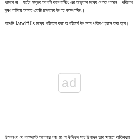
থামবে না। যতটা সম্ভব আপনি কম্পোস্টিং এর অভ্যাস মধ্যে পেতে পারেন। পরিবেশ
দূষণ কমিয়ে আনার একটি চমৎকার উপায় কম্পোস্টিং।
আপনি landfills মধ্যে পরিবহন করা অপরিহার্য উপাদান পরিমাণ হ্রাস করা হবে।
ad
উল্লেখ্য যে কম্পোস্ট আপনার গজ মধ্যে উদ্ভিদ সার উত্পাদন তার ক্ষমতা অতিক্রম