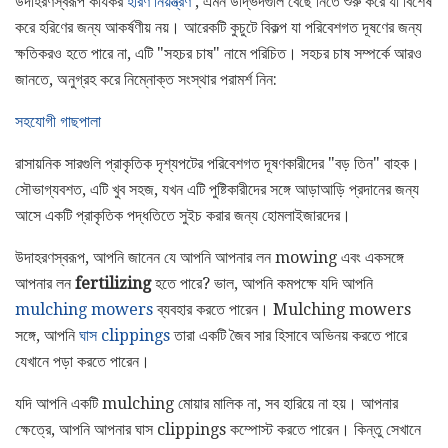
উদাহরণস্বরূপ কার্যকর
হরিণ নিয়ন্ত্রণ
, এমন উদ্ভিদগুলি বেছে নিতে শুরু করে যা বিশেষ
করে হরিণের জন্য আকর্ষণীয় নয়। আরেকটি কুচুটে বিকল্প যা পরিবেশগত দূষণের জন্য
ক্ষতিকরও হতে পারে না, এটি "সহচর চাষ" নামে পরিচিত। সহচর চাষ সম্পর্কে আরও
জানতে, অনুগ্রহ করে নিম্নোক্ত সংস্থার পরামর্শ নিন:
সহযোগী গাছপালা
রাসায়নিক সারগুলি প্রাকৃতিক দৃশ্যপটের পরিবেশগত দূষণকারীদের "বড় তিন" বাহক।
সৌভাগ্যবশত, এটি খুব সহজ, যখন এটি পুষ্টিকারীদের সঙ্গে আড়াআড়ি প্রদানের জন্য
আসে একটি প্রাকৃতিক পদ্ধতিতে সুইচ করার জন্য হোমলাইজারদের।
উদাহরণস্বরূপ, আপনি জানেন যে আপনি আপনার লন mowing এবং একসঙ্গে
আপনার লন
fertilizing
হতে পারে? ভাল, আপনি কমপক্ষে যদি আপনি
mulching mowers
ব্যবহার করতে পারেন। Mulching mowers
সঙ্গে, আপনি
ঘাস clippings
তারা একটি জৈব সার হিসাবে অভিনয় করতে পারে
যেখানে পড়া করতে পারেন।
যদি আপনি একটি mulching মোয়ার মালিক না, সব হারিয়ে না হয়। আপনার
ক্ষেত্রে, আপনি আপনার ঘাস clippings কম্পোস্ট করতে পারেন। কিন্তু সেখানে