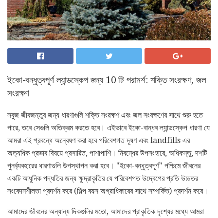
ইকো-বন্ধুত্বপূর্ণ ল্যান্ডস্কেপ জন্য 10 টি পরামর্শ: শক্তি সংরক্ষণ, জল
সংরক্ষণ
সবুজ জীবজন্তুর জন্য ধারণাগুলি শক্তি সংরক্ষণ এবং জল সংরক্ষণের সাথে শুরু হতে
পারে, তবে সেগুলি অতিক্রম করতে হবে। এইভাবে ইকো-বান্ধব ল্যান্ডস্কেপ ধারণা যে
আমরা এই প্রবন্ধে অন্বেষণ করা হবে পরিবেশগত দূষণ এবং landfills এর
অত্যধিক প্রভাব বিষয়ে প্রসারিত, পাশাপাশি। নিবন্ধের উপসংহারে, অধিকন্তু, দশটি
পুনর্ব্যবহারের ধারণাগুলি উপস্থাপন করা হবে। "ইকো-বন্ধুত্বপূর্ণ" পশ্চিমে জীবনের
একটি আধুনিক পদ্ধতির জন্য ক্ষুদ্রাকৃতির যে পরিবেশগত উদ্বেগের প্রতি উচ্চতর
সংবেদনশীলতা প্রদর্শন করে (শিল্প বয়স অগ্রাধিকারের সাথে সম্পর্কিত) প্রদর্শন করে।
আমাদের জীবনের অন্যান্য দিকগুলির মতো, আমাদের প্রাকৃতিক দৃশ্যের মধ্যে আমরা