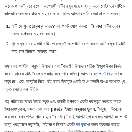
অনেক গুণাবলী ধরে রাখে। কম্পোস্ট মাটির বায়ুর সঙ্গে সাহায্য করে, সেইসাথে মাটিকে
ভালভাবে জল ধরে রাখতে সাহায্য করে - যাতে আপনার পানি যতটা না পান তেমন।
মাটি যে খুব clayey আছে? কম্পোস্ট যোগ করুন: এটা কাদা মাটির ড্রেন
দ্রুত অগ্রসর সাহায্য করবে।
খুব বালুকণা যে একটি মাটি পেয়েছেন? কম্পোস্ট যোগ করুন: এটি বালুকণা মাটি
আর জল বাঁচানো সাহায্য করবে।
সফল কম্পোস্টিং "সবুজ" উপাদান এবং "বাদামী" উপাদান সঠিক মিশ্রণ উপর নির্ভর
করে। সাবেক নাইট্রোজেন প্রদান করে, পরে কার্বন। আপনার
কম্পোস্ট বিনে
সঠিক
বায়ুর চাপ এবং আর্দ্রতা দিয়ে, দুই ভাগে বিভক্ত একটি অংশ বাদামী রঙের অংশকে খুব
দ্রুত স্রোত করা উচিত।
গড় পরিবারের মধ্যে উভয় সবুজ এবং বাদামী উপকরণ একটি প্রস্তুত সরবরাহ আছে।
উদাহরণস্বরূপ, কমলা এবং কলা peels হিসাবে রান্নাঘর স্ক্র্যাপ, "সবুজ," বিবেচনা
করা হবে, যখন পতিত পাতার হবে "বাদামী।" তাই আপনি পোকামাকড় আপনি কম্পোস্ট
জন্য শরত্কালে দড়াদড়ি, সেইসাথে হিসাবে একটি
ঘন কুয়াশা
জন্য ব্যবহার করতে