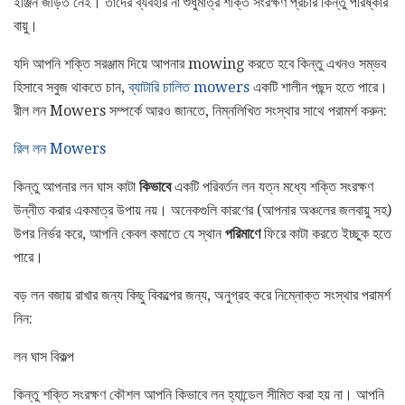
ইঞ্জিন জড়িত নেই। তাদের ব্যবহার না শুধুমাত্র শক্তি সংরক্ষণ প্রচার কিন্তু পরিষ্কার
বায়ু।
যদি আপনি শক্তি সরঞ্জাম দিয়ে আপনার mowing করতে হবে কিন্তু এখনও সম্ভব
হিসাবে সবুজ থাকতে চান,
ব্যাটারি চালিত mowers
একটি শালীন পছন্দ হতে পারে।
রীল লন Mowers সম্পর্কে আরও জানতে, নিম্নলিখিত সংস্থার সাথে পরামর্শ করুন:
রিল লন Mowers
কিন্তু আপনার লন ঘাস কাটা
কিভাবে
একটি পরিবর্তন লন যত্ন মধ্যে শক্তি সংরক্ষণ
উন্নীত করার একমাত্র উপায় নয়। অনেকগুলি কারণের (আপনার অঞ্চলের জলবায়ু সহ)
উপর নির্ভর করে, আপনি কেবল কমাতে যে স্থান
পরিমাণে
ফিরে কাটা করতে ইচ্ছুক হতে
পারে।
বড় লন বজায় রাখার জন্য কিছু বিকল্পের জন্য, অনুগ্রহ করে নিম্নোক্ত সংস্থার পরামর্শ
নিন:
লন ঘাস বিকল্প
কিন্তু শক্তি সংরক্ষণ কৌশল আপনি কিভাবে লন হ্যান্ডেল সীমিত করা হয় না। আপনি