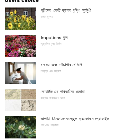
Users choice
গ্রীষ্মের একটি ব্যানার বৃদ্ধি, সূর্যমুখী
বাগান মূলধন
Impatiens ফুল
প্রাকৃতিক দৃশ্য নির্মাণ
বাথরুম এবং শৌচাগার রেসিপি
শিষ্যত্ব এবং সভ্যতা
কোয়ার্টজ এর পরিবর্তনের চেহারা
রান্নাঘর মেরামত ও রেনো
জাপানি Mockorange ক্রমবর্ধমান প্রোফাইল
গাছ এবং গাছপালা