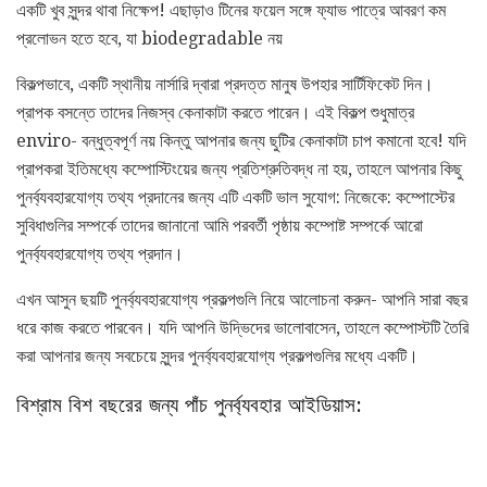
একটি খুব সুন্দর থাবা নিক্ষেপ! এছাড়াও টিনের ফয়েল সঙ্গে ফ্যাভ পাত্রে আবরণ কম
প্রলোভন হতে হবে, যা biodegradable নয়
বিকল্পভাবে, একটি স্থানীয় নার্সারি দ্বারা প্রদত্ত মানুষ উপহার সার্টিফিকেট দিন।
প্রাপক বসন্তে তাদের নিজস্ব কেনাকাটা করতে পারেন। এই বিকল্প শুধুমাত্র
enviro- বন্ধুত্বপূর্ণ নয় কিন্তু আপনার জন্য ছুটির কেনাকাটা চাপ কমানো হবে! যদি
প্রাপকরা ইতিমধ্যে কম্পোস্টিংয়ের জন্য প্রতিশ্রুতিবদ্ধ না হয়, তাহলে আপনার কিছু
পুনর্ব্যবহারযোগ্য তথ্য প্রদানের জন্য এটি একটি ভাল সুযোগ: নিজেকে: কম্পোস্টের
সুবিধাগুলির সম্পর্কে তাদের জানানো আমি পরবর্তী পৃষ্ঠায় কম্পোষ্ট সম্পর্কে আরো
পুনর্ব্যবহারযোগ্য তথ্য প্রদান।
এখন আসুন ছয়টি পুনর্ব্যবহারযোগ্য প্রকল্পগুলি নিয়ে আলোচনা করুন- আপনি সারা বছর
ধরে কাজ করতে পারবেন। যদি আপনি উদ্ভিদের ভালোবাসেন, তাহলে কম্পোস্টটি তৈরি
করা আপনার জন্য সবচেয়ে সুন্দর পুনর্ব্যবহারযোগ্য প্রকল্পগুলির মধ্যে একটি।
বিশ্রাম বিশ বছরের জন্য পাঁচ পুনর্ব্যবহার আইডিয়াস: