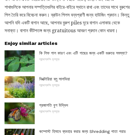
শাখাগুলিকে আপনার সম্পত্তিগুলির বাইরে-বাইরে স্থানে রাখা এবং তাদের সাথে বুরুশের
পিল তৈরি করে বিবেচনা করুন। ব্রাউন পিলস বন্যপ্রাণী জন্য হাউজিং প্রদান। কিন্তু
আপনি যদি একটি বাগান আছে, আপনার বুরুশ piles দূরে বাগান এলাকায় থেকে
সনাক্ত। বাগান কীটপতঙ্গ জন্য gratuitous আবরণ প্রদান কোন ধারনা।
Enjoy similar articles
কি লিফ গাল কারণ এবং এটি গাছের জন্য একটি গুরুতর সমস্যা?
ল্যান্ডস্কেপিং মূলসূত্র
ভিক্টোরিয়া ব্লু সালভিয়া
ল্যান্ডস্কেপিং মূলসূত্র
প্রজাপতি বুশ উদ্ভিদ
ল্যান্ডস্কেপিং মূলসূত্র
কম্পোস্ট হিসাবে ব্যবহার করার জন্য Shredding পাতা পরার