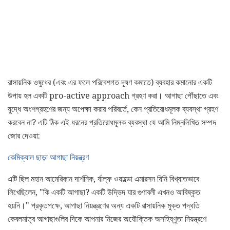
রাসায়নিক ওষুধের (এবং এর ফলে পরিবেশগত দূষণ কমাতে) ব্যবহার কমানোর একটি
উপায় হল একটি pro-active approach গ্রহণ করা। আগাছা পৌঁছাতে এবং
যুদ্ধে অংশগ্রহণের জন্য অপেক্ষা করার পরিবর্তে, কেন প্রতিরোধমূলক ব্যবস্থা গ্রহণ
করবেন না? এটি ঠিক এই ধরনের প্রতিরোধমূলক ব্যবস্থা যে আমি নিম্নলিখিত সম্পদ
জোর দেওয়া:
কেমিক্যাল ছাড়া আগাছা নিয়ন্ত্রণ
এটি ছিল মহান আমেরিকান দার্শনিক, র্যাল্ফ ওয়াল্ডো এমারসন যিনি বিখ্যাতভাবে
লিখেছিলেন, "কি একটি আগাছা? একটি উদ্ভিদ যার গুণাবলী এখনও আবিষ্কৃত
হয়নি।" প্রকৃতপক্ষে, আগাছা নিয়ন্ত্রণের অন্য একটি রাসায়নিক মুক্ত পদ্ধতি
কেবলমাত্র আগাছাগুলির দিকে আপনার নিজের অযৌক্তিক অসহিষ্ণুতা নিয়ন্ত্রণে