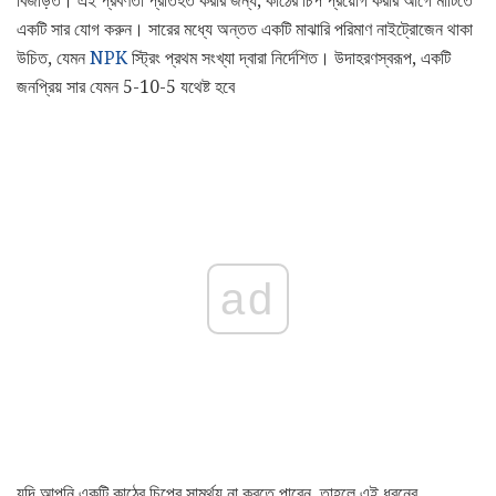
বিজড়িত। এই প্রবণতা প্রতিহত করার জন্য, কাঠের চিপ প্রয়োগ করার আগে মাটিতে
একটি সার যোগ করুন। সারের মধ্যে অন্তত একটি মাঝারি পরিমাণ নাইট্রোজেন থাকা
উচিত, যেমন
NPK
স্ট্রিং প্রথম সংখ্যা দ্বারা নির্দেশিত। উদাহরণস্বরূপ, একটি
জনপ্রিয় সার যেমন 5-10-5 যথেষ্ট হবে
ad
যদি আপনি একটি কাঠের চিপের সামর্থ্য না করতে পারেন, তাহলে এই ধরনের