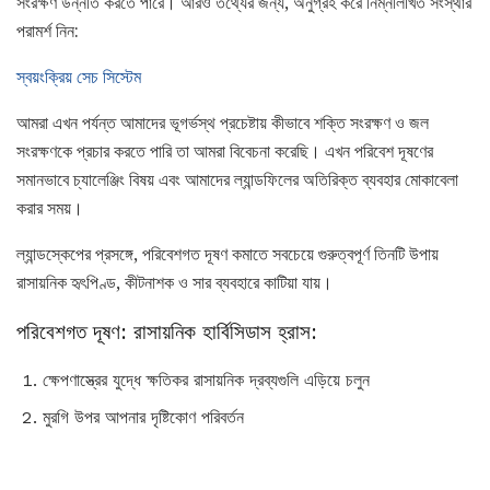
সংরক্ষণ উন্নীত করতে পারে। আরও তথ্যের জন্য, অনুগ্রহ করে নিম্নলিখিত সংস্থার
পরামর্শ নিন:
স্বয়ংক্রিয় সেচ সিস্টেম
আমরা এখন পর্যন্ত আমাদের ভূগর্ভস্থ প্রচেষ্টায় কীভাবে শক্তি সংরক্ষণ ও জল
সংরক্ষণকে প্রচার করতে পারি তা আমরা বিবেচনা করেছি। এখন পরিবেশ দূষণের
সমানভাবে চ্যালেঞ্জিং বিষয় এবং আমাদের ল্যান্ডফিলের অতিরিক্ত ব্যবহার মোকাবেলা
করার সময়।
ল্যান্ডস্কেপের প্রসঙ্গে, পরিবেশগত দূষণ কমাতে সবচেয়ে গুরুত্বপূর্ণ তিনটি উপায়
রাসায়নিক হৃৎপিণ্ড, কীটনাশক ও সার ব্যবহারে কাটিয়া যায়।
পরিবেশগত দূষণ: রাসায়নিক হার্বিসিডাস হ্রাস:
ক্ষেপণাস্ত্রের যুদ্ধে ক্ষতিকর রাসায়নিক দ্রব্যগুলি এড়িয়ে চলুন
মুরগি উপর আপনার দৃষ্টিকোণ পরিবর্তন