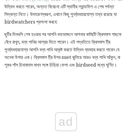
উদ্ভিদ করতে পারেন, অন্তত বিবেচনা এটি স্থানীয় ল্যান্ডফিল এ শেষ পর্যন্ত
সিদ্ধান্ত নিতে। উদাহরণস্বরূপ, এখানে কিছু পুনর্ব্যবহারযোগ্য তথ্য রয়েছে যা
birdwatchers প্রশংসা করবে:
ছুটির দিনগুলি শেষ হওয়ার পর আপনি বনভোজনে আপনার কাটছাঁট ক্রিসমাস গাছকে
বেঁধে রাখুন, বন্য পাখির আশ্রয় দিতে পারেন। এই পদ্ধতিতে ক্রিসমাস ট্রি
পুনর্ব্যবহারযোগ্য আপনি বন্য পাখি আকৃষ্ট করতে উদ্ভিদ ব্যবহার করতে পারেন যে
অনেক উপায় এক। ক্রিসমাস ট্রি উপর suet ঝুলিয়ে আরও বন্য পাখি আঁকুন, বা
শূকর শাঁস চিনাবাদাম মাখন সঙ্গে চিড়িয়া ফেলা এবং birdseed মধ্যে ঘূর্ণিত।
ad