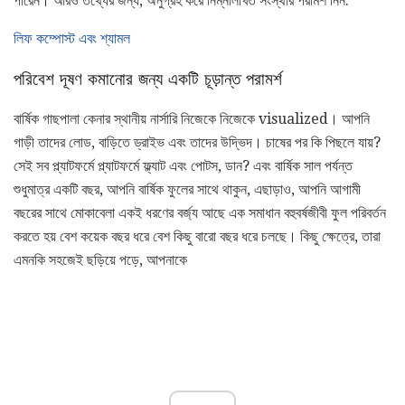
পারেন। আরও তথ্যের জন্য, অনুগ্রহ করে নিম্নলিখিত সংস্থার পরামর্শ নিন:
লিফ কম্পোস্ট এবং শ্যামল
পরিবেশ দূষণ কমানোর জন্য একটি চূড়ান্ত পরামর্শ
বার্ষিক গাছপালা কেনার স্থানীয় নার্সারি নিজেকে নিজেকে visualized। আপনি
গাড়ী তাদের লোড, বাড়িতে ড্রাইভ এবং তাদের উদ্ভিদ। চাষের পর কি পিছলে যায়?
সেই সব প্ল্যাটফর্মে প্ল্যাটফর্মে ফ্ল্যাট এবং পোটস, ডান? এবং বার্ষিক সাল পর্যন্ত
শুধুমাত্র একটি বছর, আপনি বার্ষিক ফুলের সাথে থাকুন, এছাড়াও, আপনি আগামী
বছরের সাথে মোকাবেলা একই ধরণের বর্জ্য আছে এক সমাধান বহুবর্ষজীবী ফুল পরিবর্তন
করতে হয় বেশ কয়েক বছর ধরে বেশ কিছু বারো বছর ধরে চলছে। কিছু ক্ষেত্রে, তারা
এমনকি সহজেই ছড়িয়ে পড়ে, আপনাকে