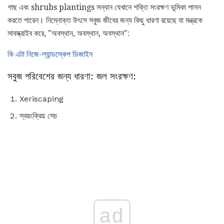
গাছ এবং shrubs plantings সন্ধান যেখানে শক্তি সংরক্ষণ ভূমিকা পালন
করতে পারেন। নিম্নোক্ত উৎসে সবুজ জীবের জন্য কিছু ধারণা রয়েছে যা মন্ত্রকে
সাবস্ক্রাইব করে, "অবস্থান, অবস্থান, অবস্থান":
কি এটা নিজে-ল্যান্ডস্কেপ ডিজাইন
সবুজ পরিবেশের জন্য ধারণা: জল সংরক্ষণ:
Xeriscaping
স্বয়ংক্রিয় সেচ
ad