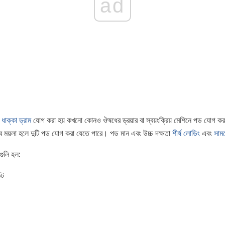
ad
ড
ধাক্কা ড্রাম
যোগ করা হয় কখনো কোনও ঔষধের ড্রয়ার বা স্বয়ংক্রিয় মেশিনে পড যোগ 
বে ময়লা হলে দুটি পড যোগ করা যেতে পারে। পড মান এবং উচ্চ দক্ষতা
শীর্ষ লোডিং
এবং
সাম
গুলি হল:
্ট