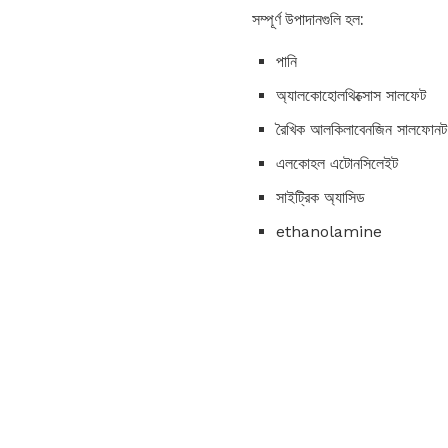
সম্পূর্ণ উপাদানগুলি হল:
পানি
অ্যালকোহোলথিক্সোস সালফেট
রৈখিক আলকিলাবেনজিন সালফোনট
এলকোহল এটোনসিলেইট
সাইট্রিক অ্যাসিড
ethanolamine