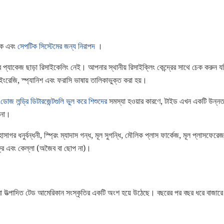
ে এবং
সেপটিক সিস্টেমের জন্য নিরাপদ
।
রের প্যাকেজ ছাড়া রিসাইকেলিং নেই। আপনার স্থানীয় রিসাইক্লিং কেন্দ্রের সাথে চেক করুন যদ
 ইংরেজি, স্প্যানিশ এবং ফরাসি ভাষায় তালিকাভুক্ত করা হয়।
োজ লন্ড্রি ডিটারজেন্টগুলি ভুল করে শিশুদের
সমস্যা হওয়ার কারণে, টাইড এখন একটি উন্নত
 না।
াগর ধনুর্বন্ধনী, স্প্রিং ম্যাদাস গন্ধ, মূল সুগন্ধি, মৌলিক প্লাস ফার্কেজ, মূল প্লাসফেরে
ফ্রি এবং কেল্লা (অজৈব বা ছোপ না)।
রা উত্পাদিত টেড আমেরিকান সংস্কৃতির একটি অংশ হয়ে উঠেছে। বছরের পর বছর ধরে বাজারে চা