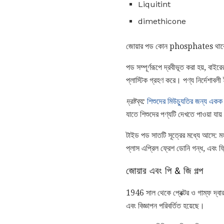
Liquitint
dimethicone
জোয়ার পড কোন phosphates থাক
পড সম্পূর্ণরূপে দ্রবীভূত করা হয়, বাই
প্লাস্টিক গ্রহণ করে। পণ্য নির্দেশাবলী
দ্রষ্টব্য:
শিশুদের মিউচ্যুতির জন্য একক ড
যাতে শিশুদের পণ্যটি দেখতে পাওয়া যায়
টাইড পড সাতটি সূত্রের মধ্যে আসে: মহাস
প্লাস এপ্রিল ফ্রেশ ডোনি গন্ধ, এবং 
জোয়ার এবং পি & জি গল্প
1946 সাল থেকে প্রেক্টর ও গাম্ফ দ্বা
এবং বিজ্ঞাপন পরিবর্তিত হয়েছে।