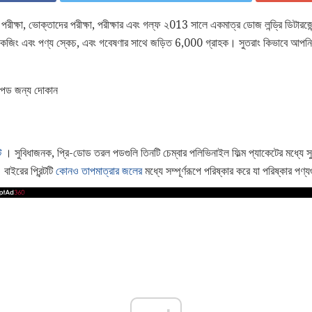
রীক্ষা, ভোক্তাদের পরীক্ষা, পরীক্ষার এবং গল্ফ ২013 সালে একমাত্র ডোজ লন্ড্রি ডিটার
প্যাকেজিং এবং পণ্য স্কেচ, এবং গবেষণার সাথে জড়িত 6,000 গ্রাহক। সুতরাং কিভাবে আপন
ড জন্য দোকান
ট
। সুবিধাজনক, প্রি-ডোড তরল পডগুলি তিনটি চেম্বার পলিভিনাইল ফিল্ম প্যাকেটের মধ্যে সুপ
বাইরের প্রিন্টটি
কোনও তাপমাত্রার জলের
মধ্যে সম্পূর্ণরূপে পরিষ্কার করে যা পরিষ্কার পণ্