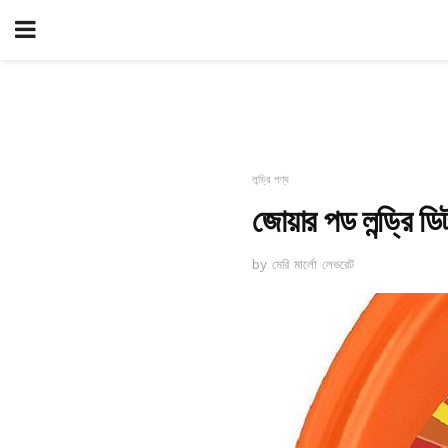
লন্ড্রি পণ্য
জোয়ার পড লন্ড্রি ডিট
by মেরি মার্লো লেভরেট