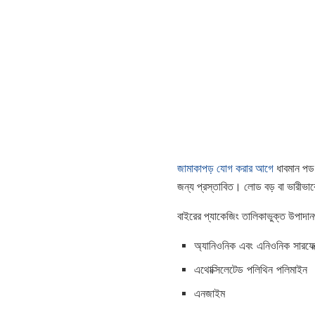
জামাকাপড় যোগ করার আগে
ধাবমান প
জন্য প্রস্তাবিত। লোড বড় বা ভারীভা
বাইরের প্যাকেজিং তালিকাভুক্ত উপাদান
অ্যানিওনিক এবং এনিওনিক সারফেক
এথোক্সিলেটেড পলিথিন পলিমাইন
এনজাইম