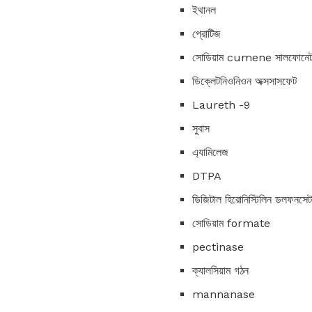
ইথানল
প্রোটিজ
সোডিয়াম cumene সালফোনে
ডিক্লেটনিওনিওন অক্সসাসফেট
Laureth -9
সুবাস
এ্যামিলেজ
DTPA
ডিজিটাল হিরোনিস্টিলিন ডলফনসেট
সোডিয়াম formate
pectinase
ক্যালসিয়াম গঠন
mannanase