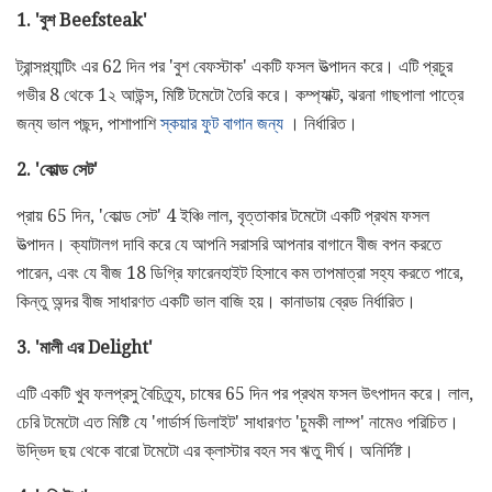
1. 'বুশ Beefsteak'
ট্রান্সপ্ল্যান্টিং এর 62 দিন পর 'বুশ বেফস্টাক' একটি ফসল উত্পাদন করে। এটি প্রচুর
গভীর 8 থেকে 1২ আউন্স, মিষ্টি টমেটো তৈরি করে। কম্প্যাক্ট, ঝরনা গাছপালা পাত্রে
জন্য ভাল পছন্দ, পাশাপাশি
স্কয়ার ফুট বাগান জন্য
। নির্ধারিত।
2. 'কোল্ড সেট'
প্রায় 65 দিন, 'কোল্ড সেট' 4 ইঞ্চি লাল, বৃত্তাকার টমেটো একটি প্রথম ফসল
উত্পাদন। ক্যাটালগ দাবি করে যে আপনি সরাসরি আপনার বাগানে বীজ বপন করতে
পারেন, এবং যে বীজ 18 ডিগ্রি ফারেনহাইট হিসাবে কম তাপমাত্রা সহ্য করতে পারে,
কিন্তু অন্দর বীজ সাধারণত একটি ভাল বাজি হয়। কানাডায় ব্রেড নির্ধারিত।
3. 'মালী এর Delight'
এটি একটি খুব ফলপ্রসু বৈচিত্র্য, চাষের 65 দিন পর প্রথম ফসল উৎপাদন করে। লাল,
চেরি টমেটো এত মিষ্টি যে 'গার্ডার্স ডিলাইট' সাধারণত 'চুমকী লাম্প' নামেও পরিচিত।
উদ্ভিদ ছয় থেকে বারো টমেটো এর ক্লাস্টার বহন সব ঋতু দীর্ঘ। অনির্দিষ্ট।