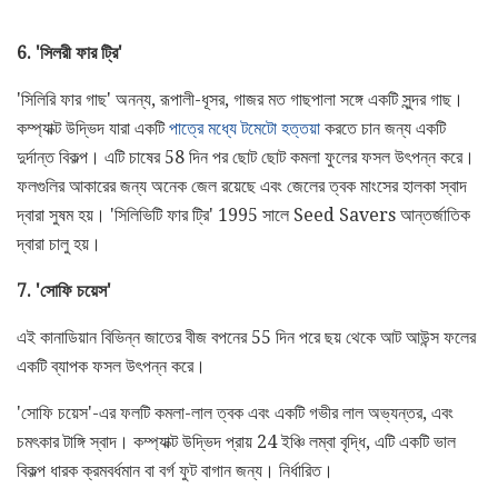
6. 'সিলরী ফার ট্রি'
'সিলিরি ফার গাছ' অনন্য, রূপালী-ধূসর, গাজর মত গাছপালা সঙ্গে একটি সুন্দর গাছ।
কম্প্যাক্ট উদ্ভিদ যারা একটি
পাত্রে মধ্যে টমেটো হত্তয়া
করতে চান জন্য একটি
দুর্দান্ত বিকল্প। এটি চাষের 58 দিন পর ছোট ছোট কমলা ফুলের ফসল উৎপন্ন করে।
ফলগুলির আকারের জন্য অনেক জেল রয়েছে এবং জেলের ত্বক মাংসের হালকা স্বাদ
দ্বারা সুষম হয়। 'সিলিভিটি ফার ট্রি' 1995 সালে Seed Savers আন্তর্জাতিক
দ্বারা চালু হয়।
7. 'সোফি চয়েস'
এই কানাডিয়ান বিভিন্ন জাতের বীজ বপনের 55 দিন পরে ছয় থেকে আট আউন্স ফলের
একটি ব্যাপক ফসল উৎপন্ন করে।
'সোফি চয়েস'-এর ফলটি কমলা-লাল ত্বক এবং একটি গভীর লাল অভ্যন্তর, এবং
চমৎকার টাঙ্গি স্বাদ। কম্প্যাক্ট উদ্ভিদ প্রায় 24 ইঞ্চি লম্বা বৃদ্ধি, এটি একটি ভাল
বিকল্প ধারক ক্রমবর্ধমান বা বর্গ ফুট বাগান জন্য। নির্ধারিত।