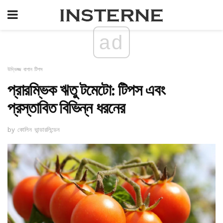
ad
উদ্ভিজ্জ বাগান টিপস
প্রারম্ভিক ঋতু টমেটো: টিপস এবং
প্রস্তাবিত বিভিন্ন ধরনের
by কোলিন ভান্ডারলিন্ডেন