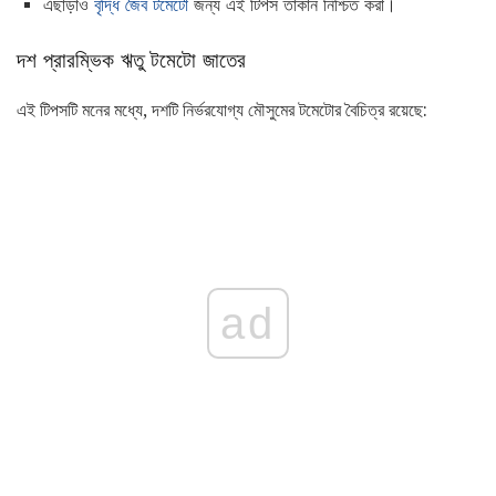
এছাড়াও
বৃদ্ধি জৈব টমেটো
জন্য এই টিপস তাকান নিশ্চিত করা।
দশ প্রারম্ভিক ঋতু টমেটো জাতের
এই টিপসটি মনের মধ্যে, দশটি নির্ভরযোগ্য মৌসুমের টমেটোর বৈচিত্র রয়েছে:
ad