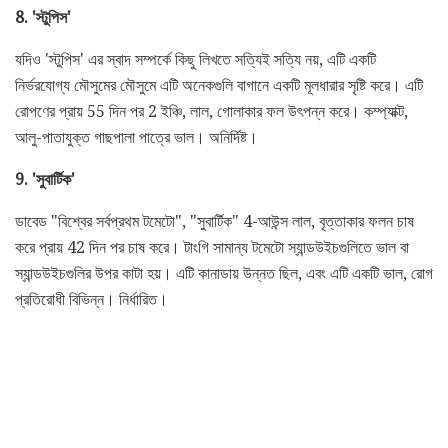
8. 'স্টুপিস'
যদিও 'স্টুপিস' এর স্বাদ সম্পর্কে কিছু লিখতে সত্যিই সত্যি নয়, এটি একটি
নির্ভরযোগ্য মৌসুমের মৌসুমে এটি অনেকগুলি বাগানে একটি মূলধারার সৃষ্টি করে। এটি
রোপণের প্রায় 55 দিন পর 2 ইঞ্চি, লাল, গোলাকার ফল উৎপন্ন করে। কম্প্যাক্ট,
আলু-পাতাযুক্ত গাছপালা পাত্রে ভাল। অনির্দিষ্ট।
9. 'সুবার্টিক'
ডাবেড "বিশ্বের সর্বপ্রথম টমেটো", "সুবার্টিক" 4-আউন্স লাল, বৃত্তাকার ফলন চাষ
করে প্রায় 42 দিন পর চাষ করে। টাংগি সামান্য টমেটো স্যান্ডউইচগুলিতে ভাল বা
স্যান্ডউইচগুলির উপর কাটা হয়। এটি কানাডায় উন্নত ছিল, এবং এটি একটি ভাল, রোগ
প্রতিরোধী বিভিন্ন। নির্ধারিত।