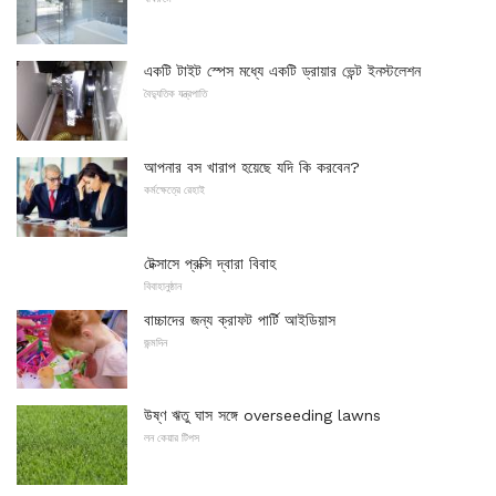
একটি টাইট স্পেস মধ্যে একটি ড্রায়ার ভেন্ট ইনস্টলেশন
বৈদ্যুতিক যন্ত্রপাতি
আপনার বস খারাপ হয়েছে যদি কি করবেন?
কর্মক্ষেত্রে রেহাই
টেক্সাসে প্রক্সি দ্বারা বিবাহ
বিবাহানুষ্ঠান
বাচ্চাদের জন্য ক্রাফট পার্টি আইডিয়াস
জন্মদিন
উষ্ণ ঋতু ঘাস সঙ্গে overseeding lawns
লন কেয়ার টিপস