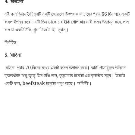
4. 'মনিটোবা'
এই কানাডিয়ান বৈচিত্রটি একটি জোরালো উৎপাদক যা চাষের প্রায় 66 দিন পরে একটি
ফসল উত্পন্ন করে। এটি তিন থেকে চার ইঞ্চি গোলাকার ভারী ফলন উৎপন্ন করে, লাল
ফল যা একটি টাকি, খুব "টমেটো-ই" সুবাস।
নির্ধারিত।
5. 'মাতিনা'
'মতিনা' প্রায় 70 দিনের মধ্যে একটি ফসল উত্পাদন করে। আটা-পাতাযুক্ত উদ্ভিদ
ক্রমবর্ধমান ঋতু জুড়ে তিন ইঞ্চি লাল, বৃত্তাকার টমেটো এর ক্লাস্টার সহ্য। টমেটো
একটি ভাল, beefsteak টমেটো গন্ধ আছে। অনির্দিষ্ট।