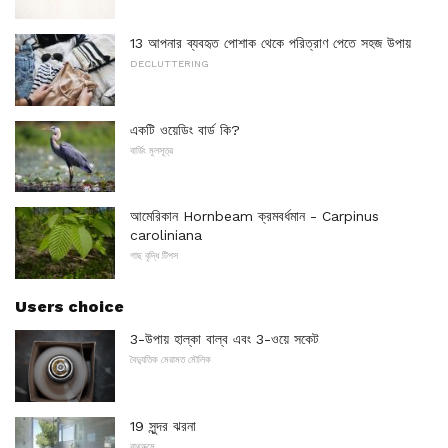
13 আপনার ব্যবহৃত পোশাক থেকে পরিত্রাণ পেতে সহজ উপায়
DECLUTTERING
একটি ওয়েডিং বার্ড কি?
বার্ডিং মূলসূত্র
আমেরিকান Hornbeam ক্রমবর্ধমান - Carpinus
caroliniana
গাছ বৃদ্ধি টিপস
Users choice
3-উপায় হাল্কা বাল্ব এবং 3-ওয়ে সকেট
বৈদ্যুতিক মেরামত মৌলিক
19 সুন্দর ঝরনা
বাথরুমে