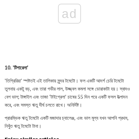
ad
10. 'টিগারেলা'
'তিগ্রিরিয়া' স্পষ্টতই এই তালিকায় সুন্দর টমেটো। ফল একটি আদর্শ চেরি টমেটো
তুলনায় একটু বড়, এবং তারা গভীর লাল, উজ্জ্বল কমলা সঙ্গে ডোরাকাটা হয়। স্বাদও
বেশ ভাল; টাঙ্গাইল এবং তাজা 'টাইগ্রেলা' চাষের 55 দিন পরে একটি ফসল উত্পাদন
করে, এবং সমস্ত ঋতু দীর্ঘ চলতে রাখে। অনির্দিষ্ট।
প্রারম্ভিক ঋতু টমেটো একটি মজাদার চ্যালেঞ্জ, এবং ভাল মূল্য যখন আপনি প্রথম,
নিখুঁত ঋতু টমেটো টানা।