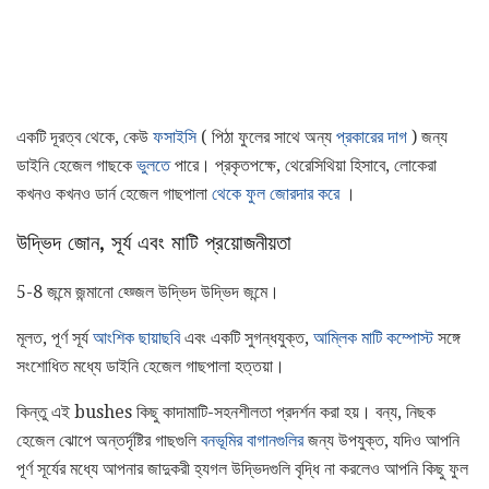
একটি দূরত্ব থেকে, কেউ
ফসাইসি
( পিঠা ফুলের সাথে অন্য
প্রকারের দাগ
) জন্য
ডাইনি হেজেল গাছকে
ভুলতে
পারে। প্রকৃতপক্ষে, থেরেসিথিয়া হিসাবে, লোকেরা
কখনও কখনও ডার্ন হেজেল গাছপালা
থেকে ফুল জোরদার করে
।
উদ্ভিদ জোন, সূর্য এবং মাটি প্রয়োজনীয়তা
5-8 জন্মে জন্মানো হ্য়্জেল উদ্ভিদ উদ্ভিদ জন্মে।
মূলত, পূর্ণ সূর্য
আংশিক ছায়াছবি
এবং একটি সুগন্ধযুক্ত,
আম্লিক মাটি
কম্পোস্ট
সঙ্গে
সংশোধিত মধ্যে ডাইনি হেজেল গাছপালা হত্তয়া।
কিন্তু এই bushes কিছু কাদামাটি-সহনশীলতা প্রদর্শন করা হয়। বন্য, নিছক
হেজেল ঝোপে অন্তর্দৃষ্টির গাছগুলি
বনভূমির বাগানগুলির
জন্য উপযুক্ত, যদিও আপনি
পূর্ণ সূর্যের মধ্যে আপনার জাদুকরী হ্যগল উদ্ভিদগুলি বৃদ্ধি না করলেও আপনি কিছু ফুল