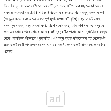
দিয়ে 1২ ফুট বা তারও বেশি উচ্চতায় পৌঁছাতে পারে, যদিও তারা সহজেই ছাঁটাইয়ের
মাধ্যমে অনেকটা কম রাখে। পতিত উপরিভাগ হল সবচেয়ে খারাপ হলুদ, কমলা কমলা
(অনুকূল পতনের রঙ অর্জন করতে পূর্ণ সূর্যের মধ্যে এটি বৃদ্ধি)। ফুল একটি উষ্ণ,
মসলা সুবাস বহন; গন্ধ শুকনো একটি ধারনা প্রদান করে, যখন আপনি কাপড় গন্ধ যে
কাপড়ের ড্রায়ার থেকে বেরিয়ে আসে। এই প্রস্ফুটিত পাতার আগে, প্রারম্ভিক বসন্ত
থেকে প্রারম্ভিক শীতকালে প্রস্ফুটিত। এই হলুদ ফুলের ফাঁকফোকর মত পেটেলগুলি
এমন একটি ছোট্ট কাগজপত্রের মত মনে হয় যেগুলি কেবল একটি কাফন থেকে বেরিয়ে
এসেছে।
ad