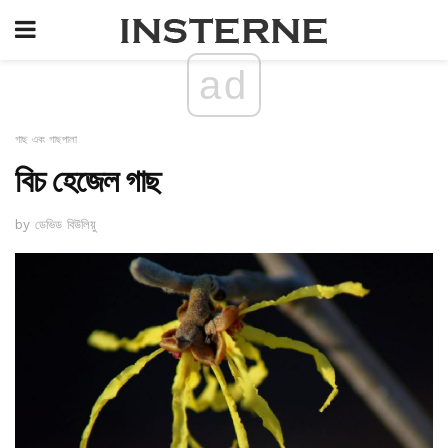
ad
গাছ এবং গাছপালা
বিচ হেজেল গাছ
by ডেভিড বিউলিয়ু