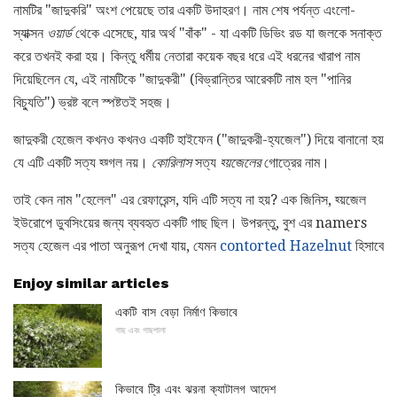
নামটির "জাদুকরি" অংশ পেয়েছে তার একটি উদাহরণ। নাম শেষ পর্যন্ত এংলো-
স্যাক্সন
ওয়ার্ড
থেকে এসেছে, যার অর্থ "বাঁক" - যা একটি ডিভিং রড যা জলকে সনাক্ত
করে তখনই করা হয়। কিন্তু ধর্মীয় নেতারা কয়েক বছর ধরে এই ধরনের খারাপ নাম
দিয়েছিলেন যে, এই নামটিকে "জাদুকরী" (বিভ্রান্তির আরেকটি নাম হল "পানির
বিচ্যুতি") ভ্রষ্ট বলে স্পষ্টতই সহজ।
জাদুকরী হেজেল কখনও কখনও একটি হাইফেন ("জাদুকরী-হ্যজেল") দিয়ে বানানো হয়
যে এটি একটি সত্য হ্য়্গল নয়।
কোরিলাস
সত্য
হ্য়জেলের
গোত্রের নাম।
তাই কেন নাম "হেলেল" এর রেফারেন্স, যদি এটি সত্য না হয়? এক জিনিস, হ্য়জেল
ইউরোপে ডুবসিংয়ের জন্য ব্যবহৃত একটি গাছ ছিল। উপরন্তু, বুশ এর namers
সত্য হেজেল এর পাতা অনুরূপ দেখা যায়, যেমন
contorted Hazelnut
হিসাবে
Enjoy similar articles
একটি বাস বেড়া নির্মাণ কিভাবে
গাছ এবং গাছপালা
কিভাবে ট্রি এবং ঝরনা ক্যাটালগ আদেশ