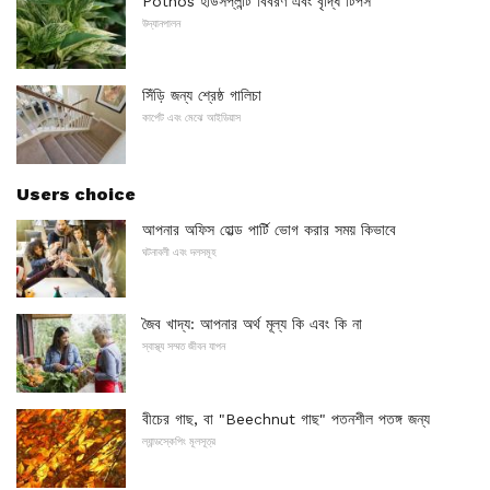
Pothos হাউসপ্লান্ট বিবরণ এবং বৃদ্ধি টিপস
উদ্যানপালন
সিঁড়ি জন্য শ্রেষ্ঠ গালিচা
কার্পেট এবং মেঝে আইডিয়াস
Users choice
আপনার অফিস হোল্ড পার্টি ভোগ করার সময় কিভাবে
ঘটনাবলী এবং দলসমূহ
জৈব খাদ্য: আপনার অর্থ মূল্য কি এবং কি না
স্বাস্থ্য সম্মত জীবন যাপন
বীচের গাছ, বা "Beechnut গাছ" পতনশীল পতঙ্গ জন্য
ল্যান্ডস্কেপিং মূলসূত্র