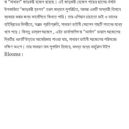
বা "সাধারণ" জাদুকরী হজেল রয়েছে। এই জাদুকরী হেজেল গাছের ছালের ঔষধি
উপকারিতা "জাদুকরী হ্যগল" তরল মাধ্যমে সুপরিচিত, আমরা একটি অস্থায়ী হিসাবে
ব্যবহার করার জন্য ফার্মেসিতে কিনতে পারি। তার এশিয়ান চাচাতো ভাই ও তাদের
হাইব্রিডের বিপরীতে, অরল্ড প্রতিশ্রুতি, সাধারণ ডাইনী হ্য়েলেল গাছটি পতনের মধ্যে
খসে পড়ে। কিন্তু
ডাম্বল
হ্য়জেল ,
এইচ ভার্নালালিস
বা "ভার্নাল" ডায়াল হ্য়জেলের
দ্বিতীয়
ধরণটি
উত্তর আমেরিকায় পাওয়া যায়, সাধারণ ডাইনী হ্য়জেলের পরিসরের
দক্ষিণ অংশে। তার সাধারণ নাম সুপারিশ হিসাবে, বসন্ত মধ্যে ভার্চুয়াল টাইপ
Blooms।