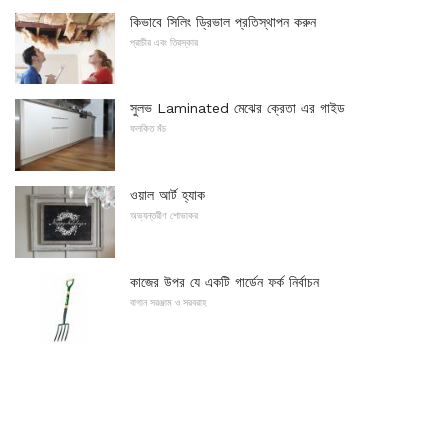
কিভাবে সিলিং ড্রিভাল প্রতিস্থাপন করুন
প্রাচীর এবং তিরস্কার
সুলভ Laminated মেঝের ক্রেতা এর গাইড
ফলকিত মঁচ
ওয়াল আর্ট হ্যাক
অভ্যন্তরীণ শোভাকর
কাজের উপর যে একটি গার্ডেন ফর্ক নির্বাচন
বাগান সরঞ্জাম ও সরবরাহ