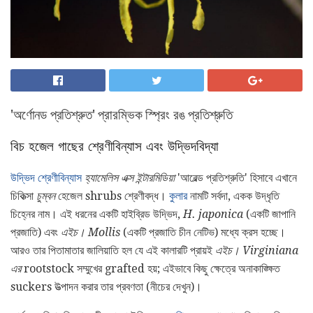
'অর্ণোনড প্রতিশ্রুত' প্রারম্ভিক স্প্রিং রঙ প্রতিশ্রুতি
বিচ হজেল গাছের শ্রেণীবিন্যাস এবং উদ্ভিদবিদ্যা
উদ্ভিদ শ্রেণীবিন্যাস
হ্যামেলিস এক্স ইন্টারমিডিয়া
'আরেল্ড প্রতিশ্রুতি' হিসাবে এখানে
চিকিত্সা
চুম্বন
হেজেল shrubs শ্রেণীবদ্ধ।
কুলার
নামটি সর্বদা, একক উদ্ধৃতি
চিহ্নের নাম। এই ধরনের একটি হাইব্রিড উদ্ভিদ,
H. japonica
(একটি জাপানি
প্রজাতি) এবং
এইচ। Mollis
(একটি প্রজাতি চীন নেটিভ) মধ্যে ক্রস হচ্ছে।
আরও তার পিতামাতার জালিয়াতি হল যে এই কালারটি প্রায়ই
এইচ। Virginiana
এর
rootstock সম্মুখের grafted হয়; এইভাবে কিছু ক্ষেত্রে অনাকাঙ্ক্ষিত
suckers উত্পাদন করার তার প্রবণতা (নীচের দেখুন)।