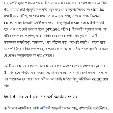
যায়, এগুলি মূলত প্রজনন থেকে বিরত থাকে এবং কেবল তাদের ঝোপ গুলো যেন বৃদ্ধি
পায়, যেহেতু তারা প্রাকৃতিক আকৃতি পছন্দ করে যে উদ্ভিদটি নিজের সব shrubs
সঙ্গে হিসাবে, যদিও, যে কোন সময় মৃত বা অসুস্থ শাখা, বা অন্য শাখার বিরুদ্ধে
rubs যে এক ছিনতাই একটি ভাল সময়। কিছু প্রজাতি suckers উত্পাদন করা
হবে, এবং এই দেরী পতনের মধ্যে pruned উচিত। শীতকালীন সুরক্ষার জন্য এবং
গ্রীষ্মের তাপ থেকে শিকড় ছায়া, আপনার ঝোপের চারপাশে
ঘন কুয়াশা
। মাটি
সমানভাবে আর্দ্র রাখুন, অন্যথায়, গরম গ্রীষ্মের সময় পাতাগুলি বাদামি ("গাছের ছাল"
নামে পরিচিত) পরিণত হতে পারে, আপনার কোনও ভালো পতিত-পতঙ্গ প্রদর্শনের জন্য
যে কোনও সম্ভাবনাকে নষ্ট করে ফেলবে।
এই বিষয়ে সাহায্য করতে গলবও সাহায্য করবে, কারণ ঝোপের চারপাশে ঘন কুয়াশার
3-ইঞ্চি স্তর আর্দ্রতা রক্ষা করবে এবং শুকিয়ে যাওয়া থেকে মাটি রক্ষা করবে। সার, সব
এক প্রয়োজন হয় মাঝে মাঝে উদ্ভিদ কাছাকাছি মাটিতে কিছু অতিরিক্ত compost
কাজ।
Witch Hazel এবং নাম অর্থ অন্যান্য ধরনের
পূর্ব উত্তর আমেরিকার একটি
আদিবাসী
জাদুকরী হ্য়জেল গাছ,
হামামেলিস ভার্জিনিয়ানা
,