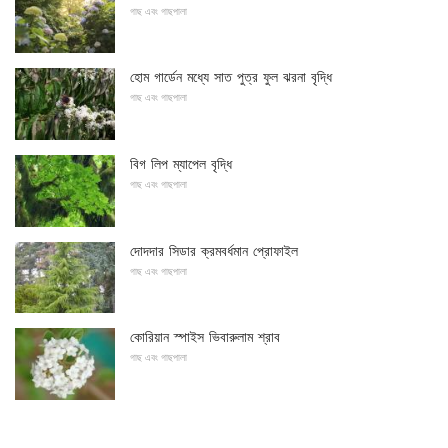
গাছ এবং গাছপালা
হোম গার্ডেন মধ্যে সাত পুত্র ফুল ঝরনা বৃদ্ধি
গাছ এবং গাছপালা
বিগ লিপ ম্যাপেল বৃদ্ধি
গাছ এবং গাছপালা
দোদদার সিডার ক্রমবর্ধমান প্রোফাইল
গাছ এবং গাছপালা
কোরিয়ান স্পাইস ভিবারুলাম শ্রাব
গাছ এবং গাছপালা