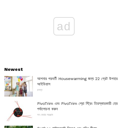
ad
Newest
আপনার পরবর্তী Housewarming জন্য 22 গ্রেট উপহার
আইডিয়াস
চলন্ত
PivoTrim এবং PivoTrim প্রো স্ট্রিং তিরস্কারকারী হেড
পর্যালোচনা করুন
লন কেয়ার সরঞ্জাম