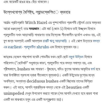
এবং কয়েকটি রঙের রঙে বেঁচে থাকবেন।
উল্লেখযোগ্য বৈশিষ্ট্য, ল্যান্ডস্কেপিংে ব্যবহার
আর্নল্ড প্রতিশ্রুতি Witch Hazel এর পুষ্পশোভিত প্রদর্শনী সৌন্দর্য চেয়ে সম্ভবত
আরো গুরুত্বপূর্ণ: তার
সময়জ্ঞান
: এটা মার্চ (জোন 5) হিসাবে তাই উজ্জ্বল হিসাবে
প্রস্ফুটিত যখন আড়াআড়ি সাধারণত তার নিস্তেজ শীতকালীন দুর্ভোগ এখনও হয়, এই
বুশ জন্য অবশ্যই একটি আবশ্যক
চারটি ঋতু আড়াআড়ি
। এই ঝোপ উত্তরে
বসন্ত
এর earliest- প্রস্ফুটিত shrubs
এক হিসাবে মূল্যবান হয়।
জাদুকর হেজেল গাছপালা যথেষ্ট শোভনীয় যখন ছোট ছোট
নমুনা উদ্ভিদ
হিসাবে
পরিবেশন ("ছোটখাট" শুধুমাত্র কারণ, প্রস্ফুটিত পরে বসন্ত সমাপ্ত হয়, এবং
গ্রীষ্মকালে, bushes বরং সাধারণ - খুঁজছেন, যদিও ফুলের আকার আকৃতির
ফর্ম
হবে
যারা উপবিষ্টতা প্রশংসা দ্বারা শীতকালে মূল্যবান)। একটি উইন্ডোর দৃশ্যের মধ্যে
অবস্থিত, অন্যান্য deciduous bushes একটি বিছানায় তাদের মিশ্রিত
করুন। এই ভাবে, আপনি প্রারম্ভিক বসন্ত থেকে এই beauties একটি
unimpeded দেখুন উপভোগ করতে পারেন (সব আপনি দেখতে হবে ঝরনা শাখা
একটি বন মাঝখানে হলুদ এর একটি অগ্ন্যুত্পাত হয়)।