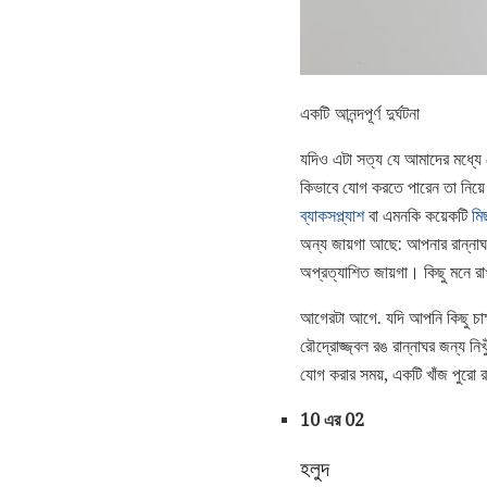
একটি আনন্দপূর্ণ দুর্ঘটনা
যদিও এটা সত্য যে আমাদের মধ্যে
কিভাবে যোগ করতে পারেন তা নিয়
ব্যাকসপ্ল্যাশ
বা এমনকি কয়েকটি
মি
অন্য জায়গা আছে: আপনার রান্নাঘর 
অপ্রত্যাশিত জায়গা। কিছু মনে রা
আগেরটা আগে. যদি আপনি কিছু চাক্ষু
রৌদ্রোজ্জ্বল রঙ রান্নাঘর জন্য 
যোগ করার সময়, একটি খাঁজ পুরো র
10 এর 02
হলুদ