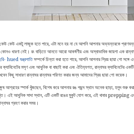
 কেউ কেউ একটু লাজুক হতে পারে, এটা মনে হয় না যে আপনি আপনার অভ্যন্তরকে প্রাণবন্
ে কোনও ধারণা নেই। রং বাড়িতে আনতে আরো আকর্ষণীয় এবং অস্বাভাবিক জায়গা এক রান্
ছরি- hued যন্ত্রপাতি
সম্পর্কে চিন্তা করা হতে পারে, আপনি আপনার প্রিয় ছায়া গো সঙ্গে 
ক্যাবিনেটের মসৃণ এবং আধুনিক বা বাছাই করা এবং ঐতিহ্যগত, রান্নাঘর ক্যাবিনেটের একটি শী
খবেন কিছু সাধারণ রান্নাঘর রান্নাঘর পরিণত করার জন্য আমাদের প্রিয় ছায়া গো কয়েক।
ষ আগ্রহের স্পার্ক খুঁজছেন, বিশেষ করে আপনার রঙ পছন্দ স্থান অনেক ছাড়া, হলুদ শুরু করা
নিখুঁত। এই আধুনিক সাদা স্থান, এটি একটি রঙের মুকুট যোগ করে, এই খাবার prepping এ
ান্নাঘর গ্রহণ করার সময়।