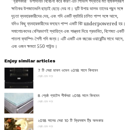
"হ্রাসকারী" উপাদানটি বিবেচনা করে কারণ এটি পিভিসি পদ্ধতির মত হুমকিস্বরূপ
ক্ষতিকর উপজাতগুলি ছাড়াই ছেড়ে দেয় না। দুটি উপায় ভালভ তাদের পছন্দ সঙ্গে
দৃঢ়তা ব্যবহারকারীদের দেয়, এবং গদি একটি ব্যাটারি চালিত পাম্প সঙ্গে আসে,
যদিও কিছু ব্যবহারকারীদের বলছেন পাম্প একটি বিট underpowered হয়।
সমালোচকদের বেশিরভাগই স্থায়িত্ব এবং সান্ত্বনা দিয়ে প্রভাবিত, বিশেষত একটি
পাতলা ক্যাম্পিং-শৈলী গদি জন্য। এটি একটি এক বছরের ওয়ারেন্টির সাথে আসে,
এবং ওজন ক্ষমতা 550 পাউন্ড।
Enjoy similar articles
7 টি সেরা ডাবল ওভেন ২018 সালে কিনবেন
শ্রেষ্ঠ হোম পণ্য
8 শ্রেষ্ঠ গ্যাটেস শীর্ষসরা ২018 সালে কিনবেন
শ্রেষ্ঠ হোম পণ্য
২018 সালের সেরা 10 টি ক্রিসমাস ট্রি অলংকার
শ্রেষ্ঠ হোম পণ্য