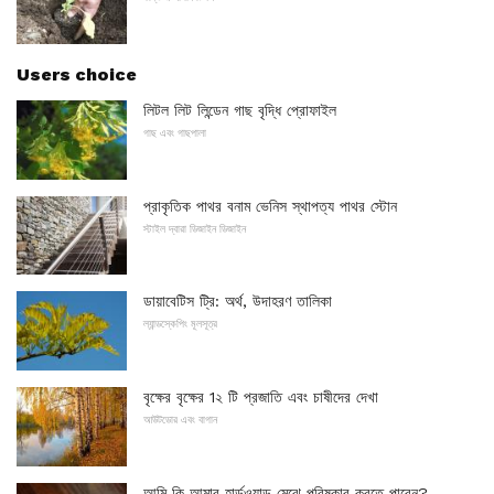
Users choice
লিটল লিট লিন্ডেন গাছ বৃদ্ধি প্রোফাইল
গাছ এবং গাছপালা
প্রাকৃতিক পাথর বনাম ভেনিস স্থাপত্য পাথর স্টোন
স্টাইল দ্বারা ডিজাইন ডিজাইন
ডায়াবেটিস ট্রি: অর্থ, উদাহরণ তালিকা
ল্যান্ডস্কেপিং মূলসূত্র
বৃক্ষের বৃক্ষের 1২ টি প্রজাতি এবং চাষীদের দেখা
আউটডোর এবং বাগান
আমি কি আমার হার্ডওয়াড মেঝে পরিষ্কার করতে পারেন?