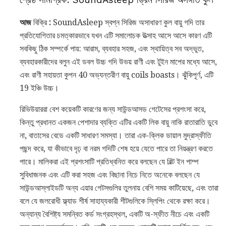
আজ
বিক্রি
:
SoundAsleep স্বপ্ন সিরিজ অসাধারণ কুল বায়ু গদি তার
প্রতিযোগিতার চমত্কারভাবে যখন এটি সমালোচক উত্সাহ আসে আসে কারণ এটি
সবকিছু ঠিক সম্পর্কে পায়: আরাম, ব্যবহার সহজ, এবং স্থায়িত্ব সব অদ্ভুত,
ব্যবহারকারীদের বলুন এই ডবল উচ্চ গদি উভয় রাণী এবং টুইন মাপের মধ্যে আসে,
এবং রাণী সহায়তা কুপন 40 অভ্যন্তরীণ বায়ু coils boasts। ঝুঁকিপূর্ণ, এটি
19 ইঞ্চি উচ্চ।
রিভিউয়াররা বেশ কয়েকটি কারণের জন্য সাউন্ডআসড গেটেসের প্রশংসা করে,
কিন্তু প্রধানত একজন পেশাদার ব্যক্তি এটির একটি লিক বায়ু নাকি রাতারাতি ডুবে
না, বাতাসের বেডে একটি সাধারণ সমস্যা। তারা এক-ক্লিক ডায়াল মুদ্রাস্ফীতি
পছন্দ করে, যা কীভাবে দৃঢ় বা নরম গদিটি শেষ হয়ে যেতে পারে তা নিয়ন্ত্রণ করতে
পারে। মালিকরা এই প্রশংসাটি প্রতিধ্বনিত করে বলছেন যে বিল্ট ইন পাম্প
সুবিধাজনক এবং এটি করা সহজ এবং বিছানা নিচে নিতে অনেকে বলছেন যে
সাউন্ডআস্লাইডটি অন্য এয়ার গেটসগুলির তুলনায় বেশি সময় কাটিয়েছে, এবং তারা
বলে যে জলরোধী ফ্ল্যাড শীর্ষ সাহায্যকারী শীটগুলিকে স্লিপিং থেকে রক্ষা করে।
অন্যান্য বৈশিষ্ট্য সমন্বিত কর্ড সংগ্রহস্থল, একটি অ-স্ফীত নীচে এবং একটি