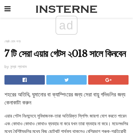
ad
শ্রেষ্ঠ হোম পণ্য
7 টি সেরা এয়ার গেটস ২018 সালে কিনবেন
by সন্দ্রা ল্যাথাম
শহরের অতিথি, ঘুমানোর বা ক্যাম্পিংয়ের জন্য সেরা বায়ু গদিগুলির জন্য
কেনাকাটা করুন
এয়ার গেটস নিঃসন্দেহে সুবিধাজনক-তারা অতিরিক্ত স্লিপিং জায়গা যোগ করতে পারেন
এবং কোথাও কোথাও কোথাও ব্যবহার না করে যখন তারা ব্যবহার না করে। মডেলগুলির
মধ্যে বৈশিষ্ট্যগুলির মধ্যে কিছু ছোটখাট পার্থক্য থাকলেও বেশিরভাগ পঞ্চক-প্রতিরোধী