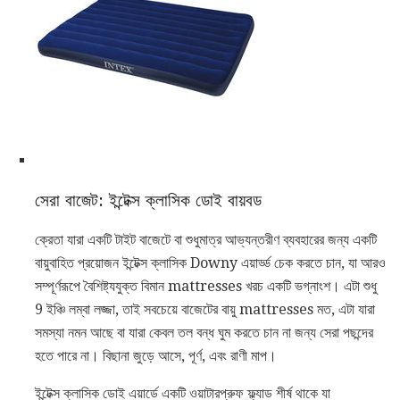
সেরা বাজেট: ইন্টেক্স ক্লাসিক ডোই বায়বড
ক্রেতা যারা একটি টাইট বাজেটে বা শুধুমাত্র আভ্যন্তরীণ ব্যবহারের জন্য একটি
বায়ুবাহিত প্রয়োজন ইন্টেক্স ক্লাসিক Downy এয়ার্ড্ড চেক করতে চান, যা আরও
সম্পূর্ণরূপে বৈশিষ্ট্যযুক্ত বিমান mattresses খরচ একটি ভগ্নাংশ। এটা শুধু
9 ইঞ্চি লম্বা লজ্জা, তাই সবচেয়ে বাজেটের বায়ু mattresses মত, এটা যারা
সমস্যা নমন আছে বা যারা কেবল তল বন্ধ ঘুম করতে চান না জন্য সেরা পছন্দের
হতে পারে না। বিছানা জুড়ে আসে, পূর্ণ, এবং রাণী মাপ।
ইন্টেক্স ক্লাসিক ডোই এয়ার্ডে একটি ওয়াটারপ্রুফ ফ্ল্যাড শীর্ষ থাকে যা