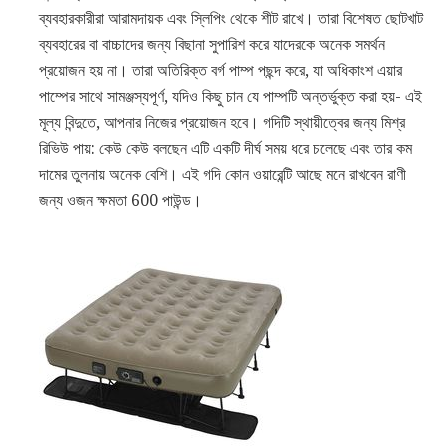
ব্যবহারকারীরা আরামদায়ক এবং স্লিপিং থেকে শীট রাখে। তারা বিশেষত ছোটখাট
ব্যবহারের বা বাচ্চাদের জন্য বিছানা সুপারিশ করে যাদেরকে অনেক সমর্থন
প্রয়োজন হয় না। তারা অতিরিক্ত বর্গ পাম্প পছন্দ করে, যা অধিকাংশ এয়ার
পাম্পের সাথে সামঞ্জস্যপূর্ণ, যদিও কিছু চান যে পাম্পটি অন্তর্ভুক্ত করা হয়- এই
মূল্য বিন্দুতে, আপনার নিজের প্রয়োজন হবে। গদিটি স্থায়ীত্বের জন্য মিশ্র
রিভিউ পায়: কেউ কেউ বলছেন এটি একটি দীর্ঘ সময় ধরে চলেছে এবং তার কম
দামের তুলনায় অনেক বেশি। এই গদি কোন ওয়ারেন্টি আছে মনে রাখবেন রাণী
জন্য ওজন ক্ষমতা 600 পাউন্ড।