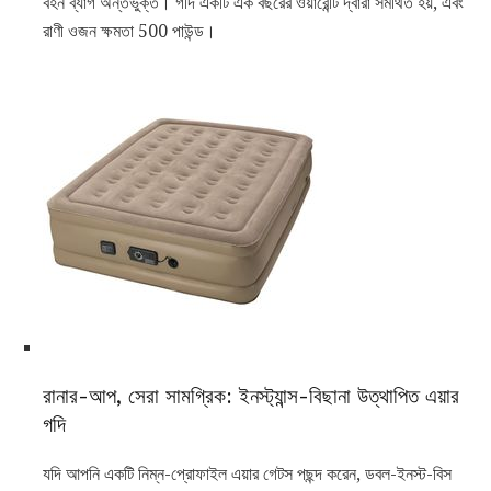
বহন ব্যাগ অন্তর্ভুক্ত। গদি একটি এক বছরের ওয়ারেন্টি দ্বারা সমর্থিত হয়, এবং
রাণী ওজন ক্ষমতা 500 পাউন্ড।
রানার-আপ, সেরা সামগ্রিক: ইনস্ট্যান্স-বিছানা উত্থাপিত এয়ার
গদি
যদি আপনি একটি নিম্ন-প্রোফাইল এয়ার গেটস পছন্দ করেন, ডবল-ইনস্ট-বিস