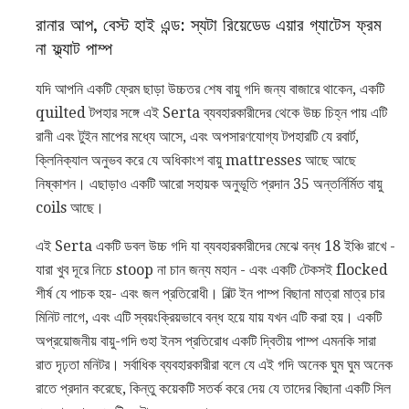
রানার আপ, বেস্ট হাই এন্ড: স্যটা রিয়েডেড এয়ার গ্যাটেস ফ্রম
না ফ্ল্যাট পাম্প
যদি আপনি একটি ফ্রেম ছাড়া উচ্চতর শেষ বায়ু গদি জন্য বাজারে থাকেন, একটি
quilted টপহার সঙ্গে এই Serta ব্যবহারকারীদের থেকে উচ্চ চিহ্ন পায় এটি
রানী এবং টুইন মাপের মধ্যে আসে, এবং অপসারণযোগ্য টপহারটি যে রবার্ট,
ক্লিনিক্যাল অনুভব করে যে অধিকাংশ বায়ু mattresses আছে আছে
নিষ্কাশন। এছাড়াও একটি আরো সহায়ক অনুভূতি প্রদান 35 অন্তর্নির্মিত বায়ু
coils আছে।
এই Serta একটি ডবল উচ্চ গদি যা ব্যবহারকারীদের মেঝে বন্ধ 18 ইঞ্চি রাখে -
যারা খুব দূরে নিচে stoop না চান জন্য মহান - এবং একটি টেকসই flocked
শীর্ষ যে পাচক হয়- এবং জল প্রতিরোধী। বিল্ট ইন পাম্প বিছানা মাত্রা মাত্র চার
মিনিট লাগে, এবং এটি স্বয়ংক্রিয়ভাবে বন্ধ হয়ে যায় যখন এটি করা হয়। একটি
অপ্রয়োজনীয় বায়ু-গদি গুহা ইনস প্রতিরোধ একটি দ্বিতীয় পাম্প এমনকি সারা
রাত দৃঢ়তা মনিটর। সর্বাধিক ব্যবহারকারীরা বলে যে এই গদি অনেক ঘুম ঘুম অনেক
রাতে প্রদান করেছে, কিন্তু কয়েকটি সতর্ক করে দেয় যে তাদের বিছানা একটি সিল