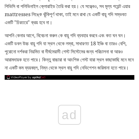
পিভিসি বা পলিভিনাইল ক্লোরাইড তৈরি করা হয়। যে সত্ত্বেও, সব মূল্য পয়েন্ট এয়ার
mattresses লিঙ্কে ঝুঁকিপূর্ণ থাকা, তাই মনে রাখা যে একটি বায়ু গদি সম্ভবত
একটি "চিরতরে" ক্রয় হবে না।
আপনি কেনার আগে, বিবেচনা করুন কে বায়ু গদি ব্যবহার করবে এবং কত ঘন ঘন।
একটি ডবল উচ্চ বায়ু গদি যা স্থল থেকে লম্বা, সাধারণত 18 ইঞ্চি বা তারও বেশি,
পুরোনো দর্শকরা নিয়মিত বা দীর্ঘমেয়াদী গেস্ট সিস্টেমের জন্য পরিচালনা বা আরও
আরামদায়ক হতে পারে। কিন্তু বাচ্চারা বা আংশিক গেস্ট যারা স্থল কাছাকাছি মনে মনে
না একটি কম ব্যয়বহুল, নিম্ন থেকে স্থল বায়ু গদি নেভিগেশন জরিমানা হতে পারে।
ad