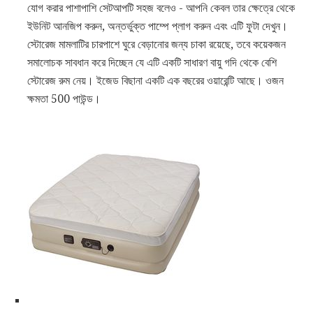
যোগ করার পাশাপাশি সেটআপটি সহজ বলেও - আপনি কেবল তার ক্ষেত্রে থেকে
ইউনিট আনজিপ করুন, অন্তর্ভুক্ত পাম্পে প্লাগ করুন এবং এটি ফুটা দেখুন।
স্টোরেজ মামলাটির চারপাশে ঘুরে বেড়ানোর জন্য চাকা রয়েছে, তবে কয়েকজন
সমালোচক সাবধান করে দিচ্ছেন যে এটি একটি সাধারণ বায়ু গদি থেকে বেশি
স্টোরেজ রুম নেয়। ইজেড বিছানা একটি এক বছরের ওয়ারেন্টি আছে। ওজন
ক্ষমতা 500 পাউন্ড।