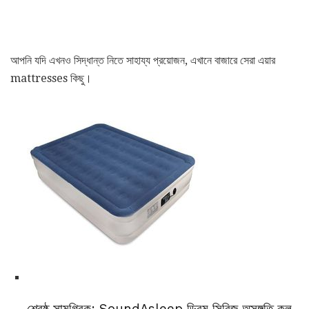
আপনি যদি এখনও সিদ্ধান্ত নিতে সাহায্য প্রয়োজন, এখানে বাজারে সেরা এয়ার
mattresses কিছু।
শ্রেষ্ঠ সামগ্রিক: SoundAsleep ড্রিম সিরিজ অসঙ্গতি কুল