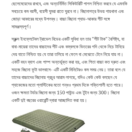
ছেলেমেয়েদের রাখবে, এবং অন্তর্নির্মিত সিকিউরিটি পাগল নিশ্চিত করবে যে এমনকি
সবচেয়ে কম বয়সী, বয়েসী ঘুমরা রাতে ঘুরবে না। বিছানাপত্র উভয় পায়খানা এবং
জোড়া আকারের মধ্যে উপলব্ধ। বাচ্চা বিছানা প্যাড-আকার শীট সঙ্গে
সামঞ্জস্যপূর্ণ।
স্রুন্ক্স ইনফ্লেটেবল ট্রাভেল বিডের একটি সুবিধা হল তার "শীট টাক" বৈশিষ্ট্য, যা
বাবা-মায়েরা তাদের বাচ্চাদের শীট এবং কম্বলকে ভিতরের গদি থেকে নিচে টানিয়ে
দেয় যাতে নিশ্চিত হয় যে তারা তলিয়ে না ফেলে বা মেঝেতে টেনে নিয়ে যায় না।
একটি বহন ব্যাগ এবং পাম্প অন্তর্ভুক্ত করা হয়, এবং পিতা বাচ্চা কত দ্রুত এবং
সহজে বিছানা ফুটা ভালবাসে- এটি একটি মিনিটেরও কম সময় নেয়। তারা বলে যে
তাদের বাচ্চাদের বিছানায় প্রচুর আরাম লাগছে, যদিও কেউ কেউ বলছেন যে
প্যাকেজের মতো প্লাস্টিকের মতো গন্ধও প্রথম দিকে শক্তিশালী হতে পারে।
ওজন ক্ষমতা টর্ডার বিছানা জন্য 150 পাউন্ড এবং টুইন জন্য 300। বিছানা
একটি দুই বছরের ওয়ারেন্টি দ্বারা আচ্ছাদিত করা হয়।