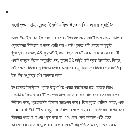
সর্বোত্তম হাই-এন্ড: ইনস্টা-বিড ইজেড বিড এয়ার গ্যাটেস
ডবল-উচ্চ ইন-বিস ইজ বেড এয়ার গ্যাটেশন হল এমন একটি ভাল মধ্যম স্থল যা
ক্রেতাদের বিনিয়োগের জন্য তৈরি করা একটি প্রকৃত গদি সেটের অনুভূতি
খুঁজছেন। যেহেতু 48-কুণ্ডলী ইজেড বিছানা একটি ফ্রেম সঙ্গে আসে যে এটি
একটি বাস্তব বিছানা অনুভূতি দেয়, ঘুমের 22 মাউন্ট মাটি দ্বারা উত্সাহিত, কিন্তু
এটা এখনও হিসাবে সুবিধাজনকভাবে অন্যান্য বায়ু শয্যা দূরে হিসাবে প্যাকগুলি।
ইজ বিড শুধুমাত্র রাণী আকারে আসে।
উপরোক্ত ইনস্ট্যান্স-প্যাড উত্থাপিত এয়ার গ্যাটেসের মত, ইজেড বিডও
মাধ্যমিক "কখনো ফ্ল্যাট" পাম্পের সাথে আসে যা সারা রাত ধরে বাতাসের মাত্রা
নিরীক্ষণ করে, প্রয়োজনীয় হিসাবে সামঞ্জস্য করে। তিন দৃঢ়তা সেটিংস আছে, এবং
flocked শীর্ষ শীট snug এবং নিরাপদ রাখতে সাহায্য। মালিকেরা বিশেষ করে
বিছানায় শুতে না যাওয়া পছন্দ করে না, এবং কেউ কেউ বলছেন এটি এতটা
আরামদায়ক যে তারা ভুলে যায় যে তারা একটি বায়ু গদিতে আছে। তারা ফ্রেম