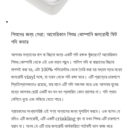
শিশুদের জন্য সেরা: আমেরিকান শিশুর কোম্পানি জলরোধী ফিট
গদি কভার
আপনার সন্তানের বাগ বা বিছানা জন্য একটি গদি রক্ষক খুঁজছেন? আমেরিকান
শিশুর কোম্পানী থেকে এই এক মহান পছন্দ। পালিশ গদি বা বাচ্চাদের বিছানা
মাপসই করা হয়, এটা 100% পলিয়েস্টার থেকে তৈরি করা হয় মধ্যম স্তর মধ্যে
জলরোধী vinyl সঙ্গে, যা তরল থেকে গদি রক্ষা করে। এটি প্রান্তের চারপাশে
স্থিতিস্থাপকতাও রয়েছে, যার মানে এটি গদি গজগজ করে এবং আপনার ঘুমের
মধ্যে আপনার ছোট্ট একটি ঘন ঘন ঘন প্রসারিত কোন ব্যাপার না। গদি প্যাড
মেশিনে ধুয়ে এবং শুকিয়ে যেতে পারে।
গ্রাহকদের সংখ্যাগরিষ্ঠ এই পণ্য অন্যদের জন্য সুপারিশ করবে। এক বলেন যে
যদিও এটি জলরোধী, এটি একটি crinkling শব্দ না যখন শিশুর এটি চারপাশে
ঘুরান না। অন্য যে এটি তার জলরোধী কার্যকারিতা শর্তাবলী ভাল কাজ করে