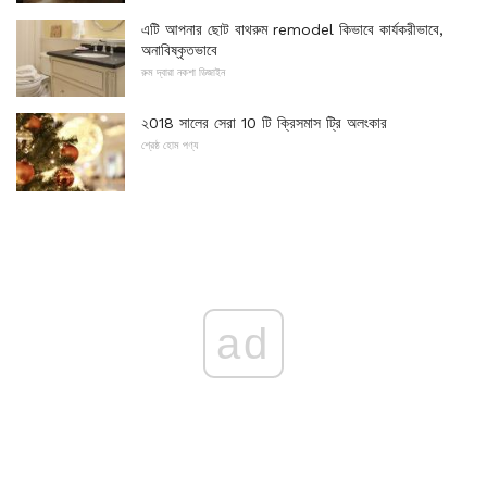
এটি আপনার ছোট বাথরুম remodel কিভাবে কার্যকরীভাবে,
অনাবিষ্কৃতভাবে
রুম দ্বারা নকশা ডিজাইন
২018 সালের সেরা 10 টি ক্রিসমাস ট্রি অলংকার
শ্রেষ্ঠ হোম পণ্য
ad