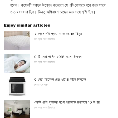
বলেন। কয়েকটি গ্রাহক উল্লেখ করেছেন যে এটি ধোয়াতে ধরে রাখার সাথে
তাদের সমস্যা ছিল। কিন্তু অধিকাংশ তাদের ক্রয় সঙ্গে খুশি ছিল।
Enjoy similar articles
7 শ্রেষ্ঠ গদি প্যাড থেকে 2018 কিনুন
রুম দ্বারা নকশা ডিজাইন
9 টি সেরা পালিশ ২018 সালে কিনবেন
রুম দ্বারা নকশা ডিজাইন
6 সেরা আবেশন রেঞ্জ ২018 সালে কিনবেন
শ্রেষ্ঠ হোম পণ্য
একটি খালি গৃহসজ্জা মধ্যে শয়নকক্ষ রূপান্তর 10 উপায়
রুম দ্বারা নকশা ডিজাইন