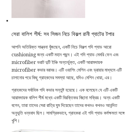
সেরা বালিশ শীর্ষ: সব সিজন নিচে বিকল্প রানী গ্যাটের টপার
আপনি অতিরিক্ত সান্ত্বনা খুঁজছেন, একটি নিচে বিকল্প গদি প্যাড আরো
cushioning জন্য একটি মহান পছন্দ। এই গদি প্যাড মেমরি ফেন এবং
microfiber ভরাট দুটি ইঞ্চি অন্তর্ভুক্ত, একটি আরামদায়ক
microfiber কভার বরাবর। এটি ওয়াশিং মেশিন এবং ড্রায়ার মাধ্যমে এটি
চালানোর পরে কিছু গ্রাহকদের সমস্যা আছে, যদিও মেশিন ধোয়া, এর।
গ্রাহকদের সর্বাধিক গদি কভার সন্তুষ্ট হয়েছে। এক বলেছেন যে এটি একটি
আরামদায়ক বালিশ শীর্ষ মধ্যে একটি বিরক্তিকর বিছানা সক্রিয়। অন্য একটি
বলেন, তারা তাদের সেরা রাত্রি ঘুম দিয়েছেন তাদের কখনও কখনও আনন্দিত
অনুভূতি ধন্যবাদ ছিল। সামগ্রিকভাবে, গ্রাহকরা এই গদি প্যাড কর্মক্ষমতা সঙ্গে
খুশি।