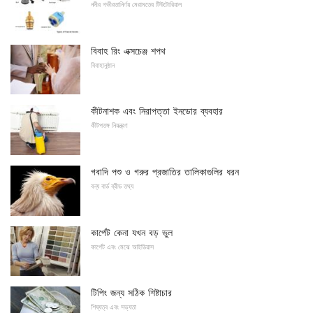
নদীর গভীরতানির্ণয় মেরামতের টিউটোরিয়াল
বিবাহ রিং এক্সচেঞ্জ শপথ
বিবাহানুষ্ঠান
কীটনাশক এবং নিরাপত্তা ইনডোর ব্যবহার
কীটপতঙ্গ নিয়ন্ত্রণ
গবাদি পশু ও গরুর প্রজাতির তালিকাগুলির ধরন
বন্য বার্ড ব্রীড তথ্য
কার্পেট কেনা যখন বড় ভুল
কার্পেট এবং মেঝে আইডিয়াস
টিপিং জন্য সঠিক শিষ্টাচার
শিষ্যত্ব এবং সভ্যতা