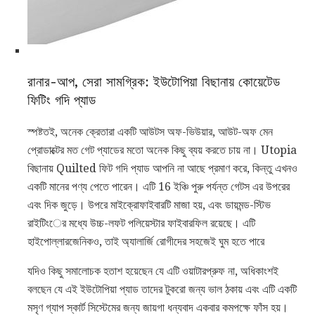
রানার-আপ, সেরা সামগ্রিক: ইউটোপিয়া বিছানায় কোয়েটেড
ফিটিং গদি প্যাড
স্পষ্টতই, অনেক ক্রেতারা একটি আউটস অফ-ভিউয়ার, আউট-অফ মেন
প্রোডাক্টের মত গেট প্যাডের মতো অনেক কিছু ব্যয় করতে চায় না। Utopia
বিছানায় Quilted ফিট গদি প্যাড আপনি না আছে প্রমাণ করে, কিন্তু এখনও
একটি মানের পণ্য পেতে পারেন। এটি 16 ইঞ্চি পুরু পর্যন্ত গেটস এর উপরের
এবং দিক জুড়ে। উপরে মাইক্রোফাইবারটি মাজা হয়, এবং ডায়মন্ড-স্টিভ
রাইটিংের মধ্যে উচ্চ-লফট পলিয়েস্টার ফাইবারফিল রয়েছে। এটি
হাইপোল্লারজেনিকও, তাই অ্যালার্জি রোগীদের সহজেই ঘুম হতে পারে
যদিও কিছু সমালোচক হতাশ হয়েছেন যে এটি ওয়াটারপ্রুফ না, অধিকাংশই
বলছেন যে এই ইউটোপিয়া প্যাড তাদের টুকরো জন্য ভাল ঠকায় এবং এটি একটি
মসৃণ গ্যাপ স্কার্ট সিস্টেমের জন্য জায়গা ধন্যবাদ একবার কমপক্ষে ফাঁস হয়।