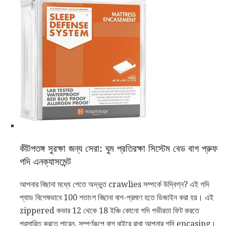
কীটপতঙ্গ সুরক্ষা জন্য সেরা: ঘুম প্রতিরক্ষা সিস্টেম বেড বাগ প্রুফ
গদি এনক্যাসমেন্ট
আপনার বিছানা মধ্যে পেতে অদ্ভুত crawlies সম্পর্কে উদ্বিগ্ন? এই গদি
প্যাড বিশেষভাবে 100 শতাংশ বিছানা বাগ-প্রমাণ হতে ডিজাইন করা হয়। এই
zippered কভার 12 থেকে 18 ইঞ্চি কোনো গদি গভীরতা ফিট করতে
প্রসারিত করতে পারেন, সম্পূর্ণরূপে বাগ বাইরে রাখা আপনার গদি encasing।