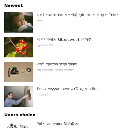
Newest
একটি বাচ্চা বা বাচ্চা সঙ্গে গাড়ী দ্বারা সরানো বা ভ্রমণ কিভাবে
চলন্ত
আপনি কিভাবে Bittersweet কি কি?
ল্যান্ডস্কেপিং টিপস
একটি কম্প্রেশন ভালভ ইনস্টল
নদীর গভীরতানির্ণয় মেরামতের টিউটোরিয়াল
কিভাবে drywall মধ্যে একটি বড় হোল ফিক্স
ডাইভাল বেসিক
Users choice
শীর্ষ 5 কল মেরামত টিউটোরিয়াল