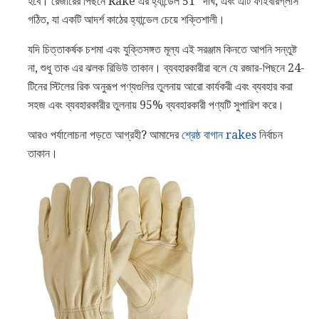
হবে। রেজারের পিছনে Rake এর হ্যান্ডেল 51" দীর্ঘ, এবং এটি ফাইবারগ্লাস
গঠিত, যা একটি আদর্শ কাঠের হ্যান্ডেল চেয়ে শক্তিশালী।
যদি চিত্তাকর্ষক চশমা এবং যুক্তিসঙ্গত মূল্য এই সরঞ্জাম কিনতে আপনি সন্তুষ্ট
না, শুধু তাক এর ঝলক রিভিউ তাকান। ব্যবহারকারীরা বলে যে রজার-পিছনে 24-
টিনের স্টিলের রিক অনুরূপ পণ্যগুলির তুলনায় আরো কার্যকরী এবং ব্যবহার করা
সহজ এবং ব্যবহারকারীর তুলনায় 95% ব্যবহারকারী পণ্যটি সুপারিশ করে।
আরও পর্যালোচনা পড়তে আগ্রহী? আমাদের
শ্রেষ্ঠ বাগান rakes
নির্বাচন
তাকান।