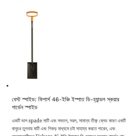
বেস্ট স্পাইড: ফিশার্স 46-ইঞ্চি ইস্পাত ডি-হ্যান্ডল স্কয়ার
গার্ডেন স্পাইড
একটি ভাল spade মাটি এবং সমতল, সরল, সামান্য তীক্ষ্ণ ব্লেড কারণ একটি
বালুচর তুলনায় মাটি এবং শিকড় মাধ্যমে চটা সাহায্য করতে পারেন, এবং