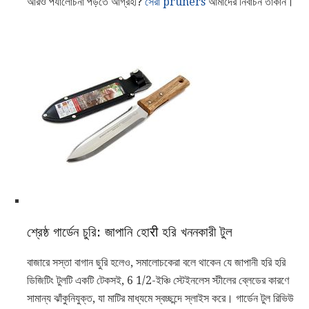
আরও পর্যালোচনা পড়তে আগ্রহী?
সেরা pruners
আমাদের নির্বাচন তাকান।
শ্রেষ্ঠ গার্ডেন চুরি: জাপানি হোरी হরি খননকারী টুল
বাজারে সস্তা বাগান ছুরি হলেও, সমালোচকেরা বলে থাকেন যে জাপানী হরি হরি
ডিজিটিং টুলটি একটি টেকসই, 6 1/2-ইঞ্চি স্টেইনলেস স্টীলের ব্লেডের কারণে
সামান্য ঝাঁকুনিযুক্ত, যা মাটির মাধ্যমে স্বচ্ছন্দে স্লাইস করে। গার্ডেন টুল রিভিউ