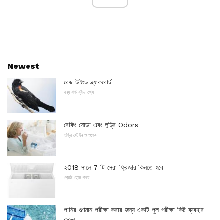
Newest
রেড উইংড ব্ল্যাকবোর্ড
বন্য বার্ড ব্রীড তথ্য
বেকিং সোডা এবং লন্ড্রি Odors
লন্ড্রি স্টেইন ও ওডেস
২018 সালে 7 টি সেরা ফ্রিজার কিনতে হবে
শ্রেষ্ঠ হোম পণ্য
পানির গুণমান পরীক্ষা করার জন্য একটি পুল পরীক্ষা কিট ব্যবহার
করুন