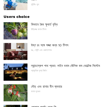
সুইমিং পুল
Users choice
কিভাবে জৈব ক্ষুধার্ত বৃদ্ধি
উদ্ভিজ্জ বাগান টিপস
উষ্ণ রং সঙ্গে সজ্জা জন্য 10 টিপস
রঙ, পেইন্ট এবং ওয়ালপেপার
ল্যান্ডস্কেপ পাথ প্রভা: লাইন বনাম মৌলিক কম ভোল্টেজ সিস্টেম
প্রাকৃতিক দৃশ্য নির্মাণ
দৌড় এবং রানার বীন ব্যবহার
বাগান মূলধন