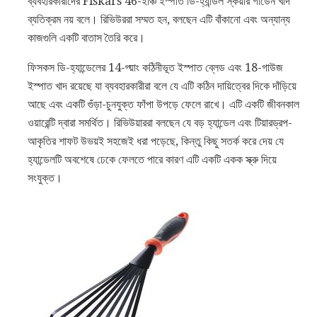
ব্যবহারকারীদের Fiskars 46-ইঞ্চি ইস্পাত ডি-হ্যান্ডল স্কয়ার গার্ডেন খাদ
ব্যতিক্রম নয় বলে। রিভিউররা সম্মত হন, বলছেন এটি বাঁকানো এবং অন্যান্য
কাজগুলি একটি বাতাস তৈরি করে।
ফিসকস ডি-হ্যান্ডেলের 14-গ্য়াং কঠিনীভূত ইস্পাত ব্লেড এবং 18-গাউজ
ইস্পাত খাদ রয়েছে যা ব্যবহারকারীরা বলে যে এটি কঠিন দায়িত্বের দিকে দাঁড়িয়ে
আছে এবং একটি গুঁড়া-চুনযুক্ত ফাঁপা উপড়ে ফেলে রাখে। এটি একটি জীবনকাল
ওয়ারেন্টি দ্বারা সমর্থিত। রিভিউয়াররা বলছেন যে বড় হ্যান্ডেল এবং টিয়ারড্রপ-
আকৃতির শাফট উভয়ই সহজেই ধরা পড়েছে, কিন্তু কিছু সতর্ক করে দেয় যে
হ্যান্ডেলটি অবশেষে ঢেকে ফেলতে পারে কারণ এটি একটি একক স্ক্রু দিয়ে
সংযুক্ত।