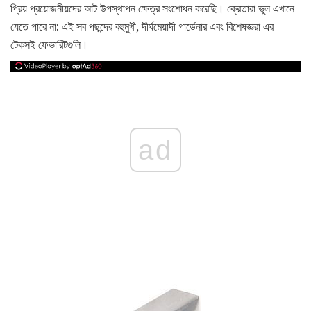
প্রিয় প্রয়োজনীয়দের আট উপস্থাপন ক্ষেত্র সংশোধন করেছি। ক্রেতারা ভুল এখানে
যেতে পারে না: এই সব পছন্দের বহুমুখী, দীর্ঘমেয়াদী গার্ডেনার এবং বিশেষজ্ঞরা এর
টেকসই ফেভারিটগুলি।
ad