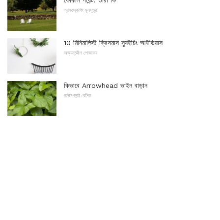
ফোকাল পয়েন্ট: তারা কি
ল্যান্ডস্কেপিং মূলসূত্র
10 মিনিমালিস্ট ক্রিসমাস স্যুইচিং আইডিয়াস
অভ্যন্তরীণ শোভাকর
কিভাবে Arrowhead ভাইন বাড়ান
হাউসপ্লান্ট বেসিক