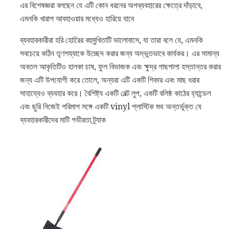
এর বিশেষজ্ঞরা বলছেন যে এটি কোন ধরনের অপব্যবহারের ক্ষেত্রে দাঁড়াবে,
এমনকি খারাপ আবহাওয়ার মধ্যেও হারিয়ে যাবে
ব্যবহারকারীরা হরি হোরিের বহুমুখিতাটি ভালোবাসে, যা তারা বলে যে, এমনকি
সবচেয়ে কঠিন তৃণশয্যাকে উচ্ছেদ করার জন্য অদ্ভুতভাবে কার্যকর। এর সামান্য
অবতল আকৃতিটিও হালকা চাষ, ফুল বিভাজক এবং ক্ষুদ্র গাছপালা হস্তান্তর করার
জন্য এটি উপযোগী করে তোলে, অন্যরা এটি একটি শিকার এবং মাছ ধরার
সাহায্যেও ব্যবহার করে। বৈশিষ্ট্য একটি বেল্ট লুপ, একটি বলিষ্ঠ কাঠের হ্যান্ডেল
এবং ছুরি নিজেই পরিমাপ সঙ্গে একটি vinyl প্লাস্টিক মথ অন্তর্ভুক্ত যে
ব্যবহারকারীদের মাটি গভীরতা ট্র্যাক