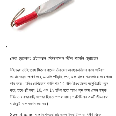
সেরা ট্রলেল: উইলকক্স স্টেইনলেস স্টীল গার্ডেন ট্রোয়েল
উইলকক্স স্টেইনলেস স্টিলের গার্ডেন ট্রোয়েল ব্যবহারকারীদের প্রায় অবিরাম
হওয়ার জন্য ক্ষেপণ করে, এমনকি পটভূমি, বপন, এবং হালকা খননকারক বছর পরও
লাভ করে। যদিও বেশিরভাগ গবাদি পশু 14-ইঞ্চি টাওওয়ালের বহুমুখিতাটি পছন্দ
করে, তবে এটি নব্য, 10, এবং 1২ ইঞ্চির মতো আরও সূক্ষ্ম কাজ যেমন নাজুক
উদ্ভিদের কাছাকাছি আগাছা হিসাবে পাওয়া যায়। প্রতিটি এক একটি জীবনকাল
ওয়ারেন্টি সঙ্গে সমর্থন করা হয়।
Sweethome সঙ্গে বিশেষজ্ঞরা তার একক টুকরা ইস্পাত নির্মাণ থেকে