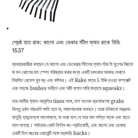
শ্রেষ্ঠ হাত রাক: কালো এবং ডেকার স্টীল ফ্যান রাকে বিডি
1537
ব্যবহারকারীরা বলছেন যে কালো এবং ডেকেরার স্টিলের ফ্যান র্যাক টা ফুলের বিছানা
বা ঘন ঝোপের মত স্পেস পরিষ্কার করার জন্য একটি চমৎকার আকার যেখানে
নিয়মিত রেকেস খুব বড় এবং কষ্টকর। এই Rake মাত্র 5 ইঞ্চি চওড়া কম্প্যাক্ট
এবং সহজে bushes অধীনে এবং আঁট বাগান সারি মাধ্যমে squeaks।
তার নমনীয় ফ্যান-আকৃতির tines সঙ্গে, দাগ অনেক ধ্বংসাবশেষ grabs
কিন্তু দুর্বল গাছগুলি ক্ষতি হবে না, সমালোচকরা বলছেন। তারা চটকানো সান্ত্বনা-
হাতুড়ি হ্যান্ডেলকে ভালোবাসে, যা তারা বলে যে তার নাম পর্যন্ত থাকে এবং হাতে
ভাল লাগছে। পাউডার-কোট ফিনিস জং-প্রতিরোধী, এবং কালো এবং ডেকার
একটি তিন বছরের ওয়ারেন্টি সঙ্গে দড়াদড়ি backs।