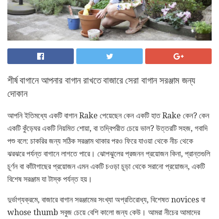
শীর্ষ বাগানে আপনার বাগান রাখতে বাজারে সেরা বাগান সরঞ্জাম জন্য
দোকান
আপনি ইতিমধ্যে একটি বাগান Rake পেয়েছেন কেন একটি হাত Rake কেন? কেন
একটি কুঁড়েঘর একটি নিয়মিত শোয়া, বা তদ্বিপরীত চেয়ে ভাল? উত্তরটি সহজ, গবাদি
পশু বলে: চাকরির জন্য সঠিক সরঞ্জাম থাকার পরও ফিরে যাওয়া থেকে নীচ থেকে
ঝরঝরে পর্যন্ত বাগানে লাগতে পারে। ঝোপঝুলের প্রজনন প্রয়োজন কিনা, প্রান্তগুলি
চূর্ণন বা কাঁটাগাছের প্রয়োজন এমন একটি চওড়া চূড়া থেকে সরানো প্রয়োজন, একটি
বিশেষ সরঞ্জাম যা টাস্ক পর্যন্ত হয়।
দুর্ভাগ্যক্রমে, বাজারে বাগান সরঞ্জামের সংখ্যা অপ্রতিরোধ্য, বিশেষত novices বা
whose thumb সবুজ চেয়ে বেশি কালো জন্য কেউ। আমরা নীচের আমাদের