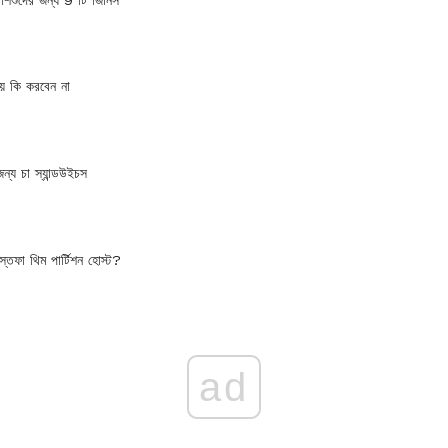
় কি করবেন না
জন্য চা স্যান্ডউইচস
্তফা থিম পার্টিশন হোস্ট?
ad