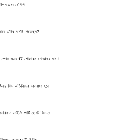
টিপস এবং রেসিপি
ভাবে এটির নামটি পেয়েছেন?
োট স্পেস জন্য 17 শোভাকর শোভাকর ধারণা
ডিনার থিম অতিথিদের ভালবাসা হবে
রিকান ডাইনিং পার্টি হোস্ট কিভাবে
ে শিশুদের জন্য 9 টি জিনিস