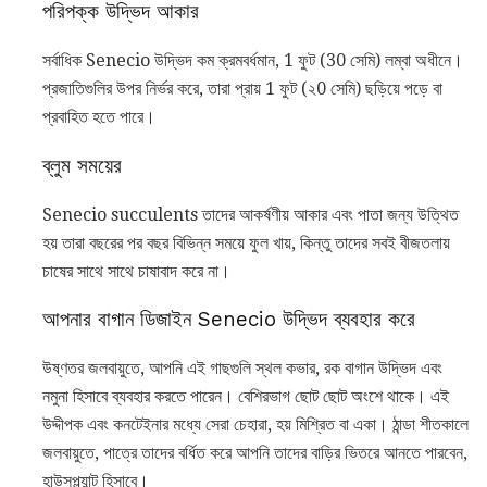
পরিপক্ক উদ্ভিদ আকার
সর্বাধিক Senecio উদ্ভিদ কম ক্রমবর্ধমান, 1 ফুট (30 সেমি) লম্বা অধীনে।
প্রজাতিগুলির উপর নির্ভর করে, তারা প্রায় 1 ফুট (২0 সেমি) ছড়িয়ে পড়ে বা
প্রবাহিত হতে পারে।
ব্লুম সময়ের
Senecio succulents তাদের আকর্ষণীয় আকার এবং পাতা জন্য উত্থিত
হয় তারা বছরের পর বছর বিভিন্ন সময়ে ফুল খায়, কিন্তু তাদের সবই বীজতলায়
চাষের সাথে সাথে চাষাবাদ করে না।
আপনার বাগান ডিজাইন Senecio উদ্ভিদ ব্যবহার করে
উষ্ণতর জলবায়ুতে, আপনি এই গাছগুলি স্থল কভার, রক বাগান উদ্ভিদ এবং
নমুনা হিসাবে ব্যবহার করতে পারেন। বেশিরভাগ ছোট ছোট অংশে থাকে। এই
উদ্দীপক এবং কনটেইনার মধ্যে সেরা চেহারা, হয় মিশ্রিত বা একা। ঠান্ডা শীতকালে
জলবায়ুতে, পাত্রে তাদের বর্ধিত করে আপনি তাদের বাড়ির ভিতরে আনতে পারবেন,
হাউসপ্ল্যান্ট হিসাবে।