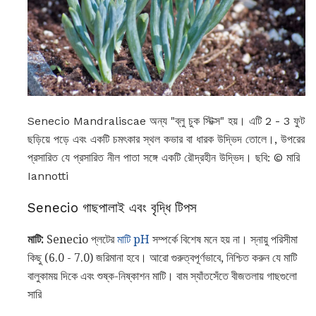
Senecio Mandraliscae অন্য "ব্লু চুক স্টিক্স" হয়। এটি 2 - 3 ফুট
ছড়িয়ে পড়ে এবং একটি চমৎকার স্থল কভার বা ধারক উদ্ভিদ তোলে।, উপরের
প্রসারিত যে প্রসারিত নীল পাতা সঙ্গে একটি রৌদ্রহীন উদ্ভিদ। ছবি: © মারি
Iannotti
Senecio গাছপালাই এবং বৃদ্ধি টিপস
মাটি:
Senecio প্লটের
মাটি pH
সম্পর্কে বিশেষ মনে হয় না। স্নায়ু পরিসীমা
কিছু (6.0 - 7.0) জরিমানা হবে। আরো গুরুত্বপূর্ণভাবে, নিশ্চিত করুন যে মাটি
বালুকাময় দিকে এবং শুষ্ক-নিষ্কাশন মাটি। বাম স্যাঁতসেঁতে বীজতলায় গাছগুলো
সারি