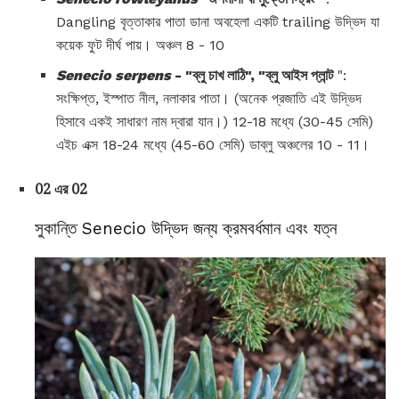
Dangling বৃত্তাকার পাতা ডানা অবহেলা একটি trailing উদ্ভিদ যা
কয়েক ফুট দীর্ঘ পায়। অঞ্চল 8 - 10
Senecio serpens
- "ব্লু চাখ লাঠি", "ব্লু আইস প্লান্ট
":
সংক্ষিপ্ত, ইস্পাত নীল, নলাকার পাতা। (অনেক প্রজাতি এই উদ্ভিদ
হিসাবে একই সাধারণ নাম দ্বারা যান।) 12-18 মধ্যে (30-45 সেমি)
এইচ এক্স 18-24 মধ্যে (45-60 সেমি) ডাব্লু অঞ্চলের 10 - 11।
02 এর 02
সুকান্তি Senecio উদ্ভিদ জন্য ক্রমবর্ধমান এবং যত্ন