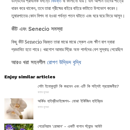
উদ্ভিদের প্রাথমিক বসন্তে
বিভক্ত
বা বদলানো যায়। যদি আপনি তাদের পাত্রে
ধারন করে থাকেন, তবে তারা গ্রীষ্মের বাইরে বাইরে কাটাতে উপভোগ করেন।
তুষারপাতের কোন বিপদ না হওয়া পর্যন্ত পতন ঘটাতে এবং ঘরে ঘরে ফিরে আসুন।
কীট এবং Senecio সমস্যা
কিছু কীট Senecio বিরক্ত তারা মাঝে মাঝে স্কেল এবং ক্ষীণ বাগ দ্বারা
প্রভাবিত হতে পারে। খরগোশ আমার স্ট্রিং অফ পার্লদের বেশ সুস্বাদু পেয়েছিল
আরও খরা সহনশীল
রোপণ উদ্ভিদ বৃদ্ধি
Enjoy similar articles
পেটা ইনোকুলান্ট কি করবেন এবং এটি কি সত্যিই প্রয়োজনীয়?
বাগান মূলধন
অর্কিড হাইব্রীডাইজেশন- বোঝা ইর্কিজিন হাইব্রিড
বাগান মূলধন
গেরেনিয়াম 'রোজান' - একটি বাগান স্ট্যান্ড আউট