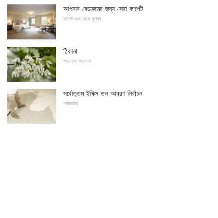
আপনার বেডরুমের জন্য সেরা কার্পেট
কার্পেট এবং মেঝে মূলধন
ঠিকানা
গাছ এবং গাছপালা
সর্বোত্তম ইপিক্স তল আবরণ নির্বাচন
গ্যারাজের