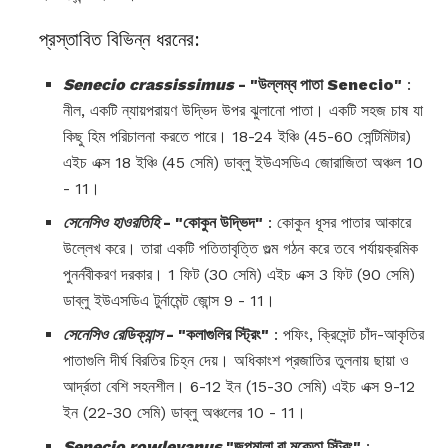
প্রস্তাবিত বিভিন্ন ধরনের:
Senecio crassissimus
- "উল্লম্ব পাতা Senecio"
:
নীল, একটি ন্যায়পরায়ণ উদ্ভিদ উপর ঝুলানো পাতা। একটি সহজ চাষ যা
কিছু হিম পরিচালনা করতে পারে। 18-24 ইঞ্চি (45-60 সেন্টিমিটার)
এইচ এক্স 18 ইঞ্চি (45 সেমি) ডাব্লু ইউএসডিএ জোরাজিতা অঞ্চল 10
- 11।
সেনেসিও হাওরতিহি
- "কোকুন উদ্ভিদ"
: কোকুন ধূসর পাতার আকারে
উল্লেখ করে। তারা একটি পতিতাবৃত্তি গুল্ম গঠন করে তবে পর্যায়ক্রমিক
পুনর্নবীকরণ দরকার। 1 ফিট (30 সেমি) এইচ এক্স 3 ফিট (90 সেমি)
ডাব্লু ইউএসডিএ টুর্নামেন্ট জোন্স 9 - 11।
সেনেসিও রেডিক্যান্স
- "কলাগুলির স্ট্রিং"
: পফিং, ক্রিসেন্ট চাঁদ-আকৃতির
পাতাগুলি দীর্ঘ বিরতির চিহ্ন দেয়। অধিকাংশ প্রজাতির তুলনায় ছায়া ও
আর্দ্রতা বেশি সহনশীল। 6-12 ইন (15-30 সেমি) এইচ এক্স 9-12
ইন (22-30 সেমি) ডাব্লু অঞ্চলের 10 - 11।
Senecio rowleyanus
"জপমালা বা মুক্তো স্ট্রিং"
: