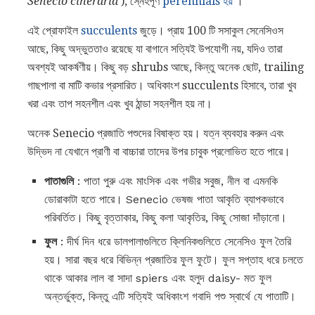
Senecio cineraria
), স্নেহপূর্ণ
perennials হয়
।
এই প্রোফাইল
succulents
জুড়ে। প্রায় 100 টি সসাকুল সেনেসিওস
আছে, কিছু অদ্ভুততাও রয়েছে যা বাগানে সত্যিই উপযোগী নয়, যদিও তারা
অবশ্যই আকর্ষণীয়। কিছু বড় shrubs আছে, কিন্তু অনেক ছোট, trailing
গাছপালা বা মাটি কভার প্রসারিত। অধিকাংশ succulents হিসাবে, তারা খুব
খরা এবং তাপ সহনশীল এবং খুব ঠান্ডা সহনশীল হয় না।
অনেক Senecio প্রজাতি পশুদের বিষাক্ত হয়। যত্ন ব্যবহার করুন এবং
উদ্ভিদ না যেখানে প্রাণী বা বাচ্চারা তাদের উপর চাবুক প্রলোভিত হতে পারে।
পাতাগুলি
: পাতা পুরু এবং মাংসিক এবং গভীর সবুজ, নীল বা এমনকি
ডোরাকাটা হতে পারে। Senecio ভেষজ পাতা আকৃতি ব্যাপকভাবে
পরিবর্তিত। কিছু বৃত্তাকার, কিছু কলা আকৃতির, কিছু সোজা দাঁড়ানো।
ফুল
: দীর্ঘ দিন ধরে ডালপালাগুলিতে ক্লিনিকগুলিতে সেনেসিও ফুল তৈরি
হয়। সারা বছর ধরে বিভিন্ন প্রজাতির ফুল ফুটে। ফুল সপ্তাহ ধরে চলতে
থাকে আকার লাল বা সাদা spiers এবং হলুদ daisy- মত ফুল
অন্তর্ভুক্ত, কিন্তু এটি সত্যিই অধিকাংশ গবাদি পশু স্বার্থে যে পাতাটি।