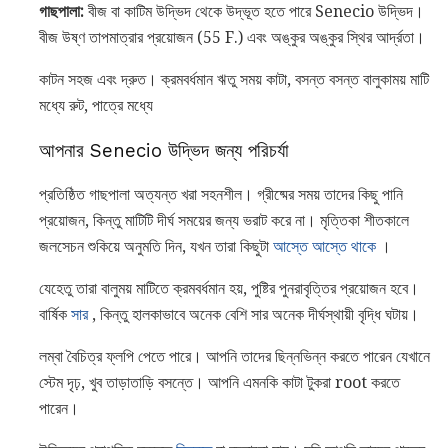
গাছপালা:
বীজ বা কাটিম উদ্ভিদ থেকে উদ্ভূত হতে পারে Senecio উদ্ভিদ।
বীজ উষ্ণ তাপমাত্রার প্রয়োজন (55 F.) এবং অঙ্কুর অঙ্কুর স্থির আর্দ্রতা।
কাটন সহজ এবং দ্রুত। ক্রমবর্ধমান ঋতু সময় কাটা, বসন্ত বসন্ত বালুকাময় মাটি
মধ্যে রুট, পাত্রে মধ্যে
আপনার Senecio উদ্ভিদ জন্য পরিচর্যা
প্রতিষ্ঠিত গাছপালা অত্যন্ত খরা সহনশীল। গ্রীষ্মের সময় তাদের কিছু পানি
প্রয়োজন, কিন্তু মাটিটি দীর্ঘ সময়ের জন্য ভরাট করে না। মৃত্তিকা শীতকালে
জলসেচন শুকিয়ে অনুমতি দিন, যখন তারা কিছুটা
আস্তে আস্তে থাকে
।
যেহেতু তারা বালুময় মাটিতে ক্রমবর্ধমান হয়, পুষ্টির পুনরাবৃত্তির প্রয়োজন হবে।
বার্ষিক
সার
, কিন্তু হালকাভাবে অনেক বেশি সার অনেক দীর্ঘস্থায়ী বৃদ্ধি ঘটায়।
লম্বা বৈচিত্র ফ্লপি পেতে পারে। আপনি তাদের ছিন্নভিন্ন করতে পারেন যেখানে
স্টেম দৃঢ়, খুব তাড়াতাড়ি বসন্তে। আপনি এমনকি কাটা টুকরা root করতে
পারেন।