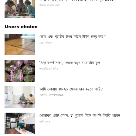
উপহার সম্পর্কে ধারনা
Users choice
মেঝে এবং প্রাচীর উপর ফাটল টাইল জন্য কারণ
মেঝে উপাদান
নিম্ন রক্ষণাবেক্ষণ, সহজে যত্ন বারোয়ারি ফুল
প্যারেনিক্যাল উদ্ভিদ
আমি কোথায় ব্যবহৃত খেলনা দান করতে পারি?
DECLUTTERING
শোভাকর ছোট স্পেস: 7 পুরানো নিয়ম আপনি বিরতি পারেন
ছোট স্পেস