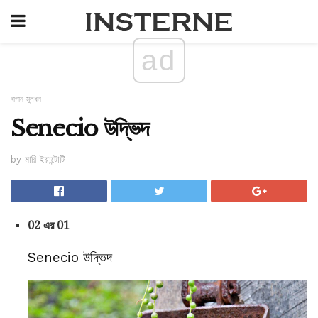
ad
বাগান মূলধন
Senecio উদ্ভিদ
by মারি ইয়ান্টোটি
02 এর 01
Senecio উদ্ভিদ