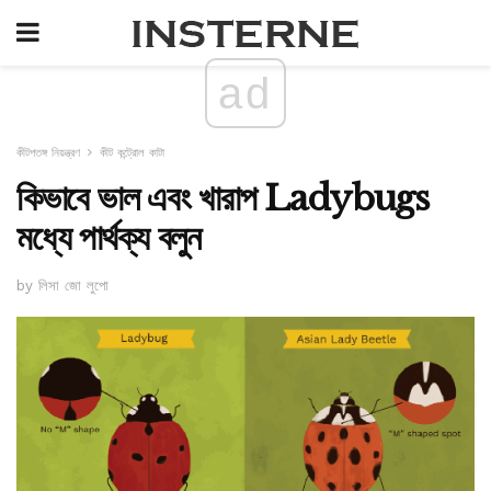
ad
কীটপতঙ্গ নিয়ন্ত্রণ
কীট কন্ট্রোল কাটা
কিভাবে ভাল এবং খারাপ Ladybugs
মধ্যে পার্থক্য বলুন
by লিসা জো লুপো