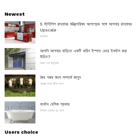
Newest
5 স্টাইলিশ রান্নাঘর মন্ত্রিপরিষদ আপগ্রেড সঙ্গে আপনার রান্নাঘর
Upscale
রান্নাঘর
আপনি আপনার বাড়িতে একটি কঠিন ইস্পাত ডোর ইনস্টল করা
উচিত?
দরজা এবং উইন্ডোজ
জৈব গরুর মাংস সম্পর্কে জানুন
স্বাস্থ্য সম্মত জীবন যাপন
বাথটব বেসিক প্রকার
বাথরুম মেরামত & রেনো
Users choice