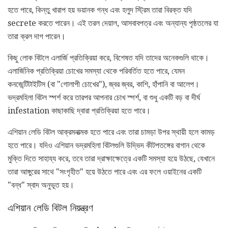
হতে পারে, কিন্তু খারাপ হয় ভয়ানক গন্ধ এবং হলুদ স্ট্রিম তারা বিরক্ত যদি
secrete করতে পারেন। এই তরল দেয়াল, আসবাবপত্র এবং অন্যান্য পৃষ্ঠতলের যা
তারা ক্রল দাগ পারেন।
কিছু লোক বিটলে এলার্জি প্রতিক্রিয়া করে, বিশেষত যদি তাদের অনেকগুলি থাকে।
এলার্জিনিক প্রতিক্রিয়া চোখের সমস্যা থেকে পরিবর্তিত হতে পারে, যেমন
কনজেন্টিটাইটিস (বা "গোলাপী চোখের"), জ্বর জ্বর, কাশি, হাঁপানি বা আলেপ।
ভদ্রমহিলা বিটল স্পর্শ করে তারপর আপনার চোখ স্পর্শ, বা শুধু একটি বড় বা দীর্ঘ
infestation কাছাকাছি দ্বারা প্রতিক্রিয়া হতে পারে।
এশিয়ান লেডি বিটল আক্রমনাত্মক হতে পারে এবং তারা চামড়া উপর স্থায়ী হলে কামড়
হতে পারে। যদিও এশিয়ান ভদ্রমহিলা বিটলগুলি উদ্ভিদ কীটপতঙ্গের বাগান থেকে
মুক্তি দিতে সাহায্য করে, তবে তারা দ্রাক্ষাক্ষেত্রে একটি সমস্যা হয়ে উঠছে, যেখানে
তারা আঙ্গুরের সাথে "সংগৃহীত" হয়ে উঠতে পারে এবং এর ফলে ওয়াইনের একটি
"বন্ধ" স্বাদ অনুভূত হয়।
এশিয়ান লেডি বিটল নিয়ন্ত্রণ