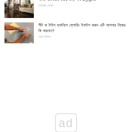
হার্ডওয়ার মেঝের
শীট বা টাইল ভ্যানিলে ফ্লোরিং ইনস্টল করুন এটি আপনার নিজের
কি করবেন?
মেঝে উপাদান
ad