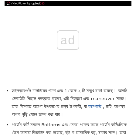
ad
হুইলব্রারগুলি ঢালাইয়ের পাশে এবং 1 থেকে ২ টি সম্মুখ চাকা রয়েছে। আপনি
ঠেলাঠেলি পিছনে পদব্রজে ভ্রমণ, এটি নিয়ন্ত্রণ এবং maneuver সহজ।
তারা বিশেষত আলগা উপকরণের জন্য উপকারী, যা
কম্পোস্ট
, মাটি, আগাছা
অথবা নুড়ি যেমন ডাম্প করা যায়।
গার্ডেন কার্ট সমতল Bottoms এবং সোজা পক্ষের আছে গার্ডেন কার্টগুলিকে
টেনে আনতে ডিজাইন করা হয়েছে, দুই বা ততোধিক বড়, চাকার সঙ্গে। তারা