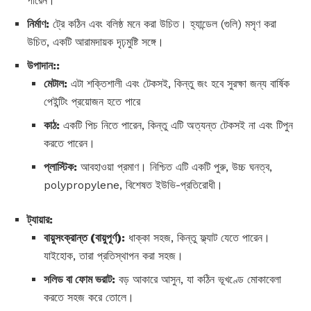
পারেন।
নির্মাণ:
ট্রে কঠিন এবং বলিষ্ঠ মনে করা উচিত। হ্যান্ডেল (গুলি) মসৃণ করা
উচিত, একটি আরামদায়ক দৃঢ়মুষ্টি সঙ্গে।
উপাদান::
মেটাল:
এটা শক্তিশালী এবং টেকসই, কিন্তু জং হবে সুরক্ষা জন্য বার্ষিক
পেইন্টিং প্রয়োজন হতে পারে
কাঠ:
একটি পিচ নিতে পারেন, কিন্তু এটি অত্যন্ত টেকসই না এবং টিপুন
করতে পারেন।
প্লাস্টিক:
আবহাওয়া প্রমাণ। নিশ্চিত এটি একটি পুরু, উচ্চ ঘনত্ব,
polypropylene, বিশেষত ইউভি-প্রতিরোধী।
ট্যায়ার:
বায়ুসংক্রান্ত (বায়ুপূর্ণ):
ধাক্কা সহজ, কিন্তু ফ্ল্যাট যেতে পারেন।
যাইহোক, তারা প্রতিস্থাপন করা সহজ।
সলিড বা ফোম ভরাট:
বড় আকারে আসুন, যা কঠিন ভূখণ্ডে মোকাবেলা
করতে সহজ করে তোলে।