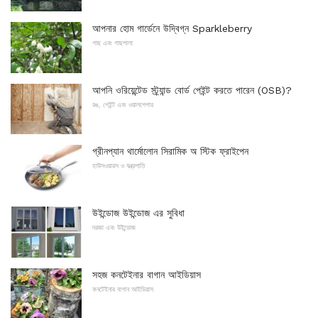
আপনার হোম গার্ডেনে উদ্বিগ্ন Sparkleberry
গাছ এবং গাছপালা
আপনি ওরিয়েন্টেড স্ট্র্যান্ড বোর্ড পেইন্ট করতে পারেন (OSB)?
রঙ, পেইন্ট এবং ওয়ালপেপার
গ্রীনপ্যান থার্মোলোন সিরামিক অ স্টিক ফ্রাইপেন
হাউসওয়ারস ও যন্ত্রপাতি
উইন্ডোজ উইন্ডোজ এর সুবিধা
দরজা এবং উইন্ডোজ
সহজ কনটেইনার বাগান আইডিয়াস
কনটেইনার বাগান আইডিয়াস