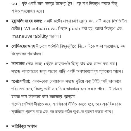
cu। ফুট একটি ভাল সমস্ত উদ্দেশ্য টুল। বড় মাপ নিয়ন্ত্রণ করতে কিছু
শক্তি প্রয়োজন হবে।
হ্যান্ডলিং মধ্যে সহজ:
একটি কার্টের মাধ্যাকর্ষণ কেন্দ্র কম, এটি আরো স্থিতিশীল
তৈরীর। Wheelbarrows পিছনে push করা হয়, আরো নিয়ন্ত্রণ এবং
maneuverability প্রদান।
লোডিংয়ের জন্য
উচ্চতাঃ গর্তগুলি নিম্নভূমিতে নিচের দিকে থাকা প্রয়োজন, কম
উত্তোলন প্রয়োজন।
আনলোড
লোড হচ্ছে
:
হুইল জাহাজগুলি ছিঁড়ে যায় এবং ডাম্প করা যায়।
সহজে আনলোডের জন্য অনেক গাড়ি একটি অপসারণযোগ্য প্যানেলে আসে।
মনোযোগীতা:
একক-চাকা চাকাচালক সহজে ঘুরিয়ে এবং টাইট স্পট ভালভাবে
পরিচালনা করে, কিন্তু ভারী ভার দিয়ে ভারসাম্য বন্ধ করতে পারে। 2 সামনে
চাকার সঙ্গে হুইলবারা ভাল ভারসাম্য প্রস্তাব।
গার্ডেন গেটগুলি টানাতে হবে, মানসিকতা সীমিত করতে হবে, তবে একাধিক চাকা
স্থায়িত্ব প্রদান করে এবং বড় চাকার কঠিন ভূখণ্ডে ভ্রমণ করতে পারে।
অতিরিক্ত অপশন