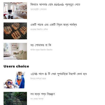
কিভাবে আপনার হোম Airbnb প্রস্তুত পেতে
অভ্যন্তরীণ শোভাকর
একটি পাচক এবং একটি গ্রিল মধ্যে পার্থক্য
রান্নাঘর ডিজাইন বেসিক
বড় শোভাকর না কি
স্টাইল দ্বারা ডিজাইন ডিজাইন
Users choice
২018 সালে 8 টি সেরা সুপারহিরো টয়লেট কেনা হবে
উপহার সম্পর্কে ধারনা
লন মধ্যে শস্য নিয়ন্ত্রণ
লন কেয়ার সমস্যা