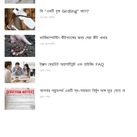
কি "একটি বৃক্ষ Girdling" মানে?
লন যত্ন বেসিক
ভার্মিকম্পোস্টিং কীটপতঙ্গের জন্য সেরা কীট খাবার
হোম কম্পোস্টিং
ট্যাক্স ক্রেডিট অ্যাপার্টমেন্ট এবং হাউজিং FAQ
ছোট স্পেস
আপনার ল্যান্ডলর্ড একটি স্ব-সহায়তা নির্মূল সঙ্গে দূরে পেতে না
ছোট স্পেস