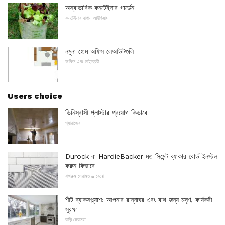
অস্বাভাবিক কনটেইনার গার্ডেন
কনটেইনার বাগান আইডিয়াস
নমুনা হোম অফিস লেআউটগুলি
অফিস এবং লাইব্রেরী
Users choice
ভিনিস্বাসী প্লাস্টার প্রয়োগ কিভাবে
গ্যারাজের
Durock বা HardieBacker মত সিমেন্ট ব্যাকার বোর্ড ইনস্টল
করুন কিভাবে
বাথরুম মেরামত & রেনো
শীট ব্যাকসপ্ল্যাশ: আপনার রান্নাঘর এবং বাথ জন্য মসৃণ, কার্যকরী
সুরক্ষা
বাড়ি মেরামত