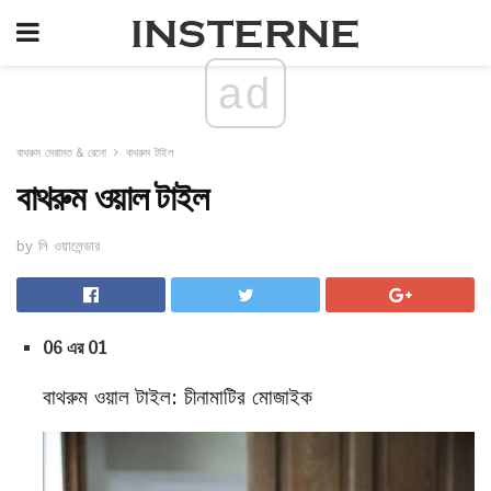
ad
বাথরুম মেরামত & রেনো
বাথরুম টাইল
বাথরুম ওয়াল টাইল
by লি ওয়ালেন্ডার
06 এর 01
বাথরুম ওয়াল টাইল: চীনামাটির মোজাইক