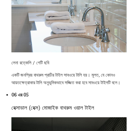
লেনা রত্কেলি / গেটি ছবি
একটি জনপ্রিয় বাথরুম প্রাচীর টাইল সাবওয়ে টালি হয়। মূলত, যে কোনও
আয়তক্ষেত্রাকার টালি অনুভূমিকভাবে সজ্জিত করা হবে সাবওয়ে টাইলটি বলে।
06 এর 05
হেক্সাডাল (হেক্স) মোজাইক বাথরুম ওয়াল টাইল