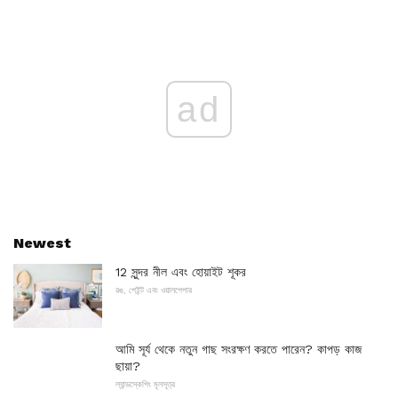
ad
Newest
12 সুন্দর নীল এবং হোয়াইট শূকর
রঙ, পেইন্ট এবং ওয়ালপেপার
আমি সূর্য থেকে নতুন গাছ সংরক্ষণ করতে পারেন? কাপড় কাজ
ছায়া?
ল্যান্ডস্কেপিং মূলসূত্র