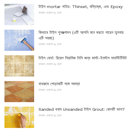
টাইল mortar গাইড: Thinset, মস্তিষ্ক, এবং Epoxy
বাথরুম মেরামত & রেনো
কিভাবে টাইল পুনরুত্পাদন (এটি আপনি মনে করতে পারেন তুলনায়
এটি সহজ!)
বাথরুম মেরামত & রেনো
টাইল বোর্ড: রিয়েল সিরামিক টালি জন্য ফাস্ট-ইনস্টল সাবস্টিটিউট
বাথরুম মেরামত & রেনো
বাথরুমে পোড়ামাটি সঙ্গে সমস্যা
বাথরুম মেরামত & রেনো
Sanded বনাম Unsanded টাইল Grout: কোনটি ভাল?
বাথরুম মেরামত & রেনো