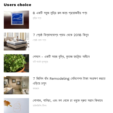
Users choice
8 একটি সবুজ লন্ড্রি রুম জন্য প্রয়োজনীয় পণ্য
লন্ড্রি পণ্য
7 শ্রেষ্ঠ বিন্যাসযোগ্য প্যাড থেকে 2018 কিনুন
শ্রেষ্ঠ হোম পণ্য
পেসলে - একটি সহজ বৃদ্ধি, কৃতজ্ঞ হৃৎপিন্ড অধীনে
হর্বি গার্ডেন মূলসূত্র
7 জিনিস বাঁধ Remodeling নেভিগেশন টাকা সংরক্ষণ করতে
এড়িয়ে চলুন
বাথরুমে
পোশাক, গালিচা, এবং মগ থেকে চা ধনুকে দ্রুত সরান কিভাবে
হাউসকিপিং টিপস