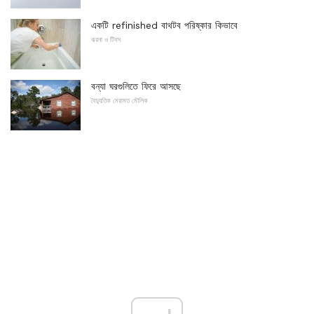
একটি refinished বাথটব পরিষ্কার কিভাবে
ঝরনা ও টিবস
বন্যা ঘরগুলিতে ফিরে আসছে
বৈদ্যুতিক মেরামত মৌলিক