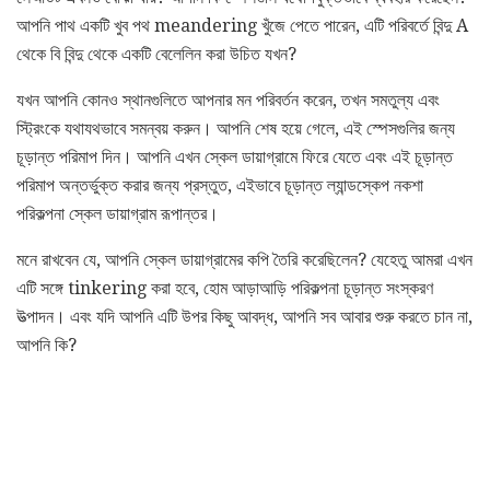
আপনি পাথ একটি খুব পথ meandering খুঁজে পেতে পারেন, এটি পরিবর্তে বিন্দু A
থেকে বি বিন্দু থেকে একটি বেলেলিন করা উচিত যখন?
যখন আপনি কোনও স্থানগুলিতে আপনার মন পরিবর্তন করেন, তখন সমতুল্য এবং
স্ট্রিংকে যথাযথভাবে সমন্বয় করুন। আপনি শেষ হয়ে গেলে, এই স্পেসগুলির জন্য
চূড়ান্ত পরিমাপ দিন। আপনি এখন স্কেল ডায়াগ্রামে ফিরে যেতে এবং এই চূড়ান্ত
পরিমাপ অন্তর্ভুক্ত করার জন্য প্রস্তুত, এইভাবে চূড়ান্ত ল্যান্ডস্কেপ নকশা
পরিকল্পনা স্কেল ডায়াগ্রাম রূপান্তর।
মনে রাখবেন যে, আপনি স্কেল ডায়াগ্রামের কপি তৈরি করেছিলেন? যেহেতু আমরা এখন
এটি সঙ্গে tinkering করা হবে, হোম আড়াআড়ি পরিকল্পনা চূড়ান্ত সংস্করণ
উত্পাদন। এবং যদি আপনি এটি উপর কিছু আবদ্ধ, আপনি সব আবার শুরু করতে চান না,
আপনি কি?