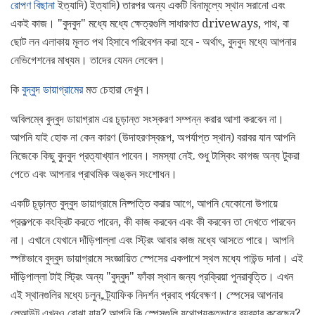
রোপণ বিছানা
ইত্যাদি) ইত্যাদি) তারপর অন্য একটি বিনামূল্যে স্থান সরানো এবং
একই কাজ। "বুদবুদ" মধ্যে মধ্যে ক্ষেত্রগুলি সাধারণত driveways, পাথ, বা
ছোট লন এলাকায় মূলত পথ হিসাবে পরিবেশন করা হবে - অর্থাৎ, বুদবুদ মধ্যে আপনার
নেভিগেশনের মাধ্যম। তাদের যেমন লেবেল।
কি
বুদ্বুদ ডায়াগ্রামের
মত চেহারা দেখুন।
অবিলম্বে বুদ্বুদ ডায়াগ্রাম এর চূড়ান্ত সংস্করণ সম্পন্ন করার আশা করবেন না।
আপনি যাই হোক না কেন কারণ (উদাহরণস্বরূপ, অপর্যাপ্ত স্থান) বরাবর যান আপনি
নিজেকে কিছু বুদবুদ প্রত্যাখ্যান পাবেন। সমস্যা নেই. শুধু টাস্কিং কাগজ অন্য টুকরা
পেতে এবং আপনার প্রাথমিক অঙ্কন সংশোধন।
একটি চূড়ান্ত বুদ্বুদ ডায়াগ্রামে নিষ্পত্তি করার আগে, আপনি যেকোনো উপায়ে
প্রকল্পকে কংক্রিট করতে পারেন, কী কাজ করবেন এবং কী করবেন তা দেখতে পারবেন
না। এখানে যেখানে দাঁড়িপাল্লা এবং স্ট্রিং আবার কাজ মধ্যে আসতে পারে। আপনি
স্পষ্টভাবে বুদ্বুদ ডায়াগ্রামে সংজ্ঞায়িত স্পেসের একপাশে স্থল মধ্যে পাউন্ড দানা। এই
দাঁড়িপাল্লা টাই স্ট্রিং অন্য "বুদ্বুদ" ফাঁকা স্থান জন্য প্রক্রিয়া পুনরাবৃত্তি। এখন
এই স্থানগুলির মধ্যে চলুন, ট্র্যাফিক নিদর্শন প্রবাহ পর্যবেক্ষণ। স্পেসের আপনার
লেআউট এখনও বোঝা যায়? আপনি কি স্পেসগুলি যথোপযুক্তভাবে ব্যবহার করেছেন?