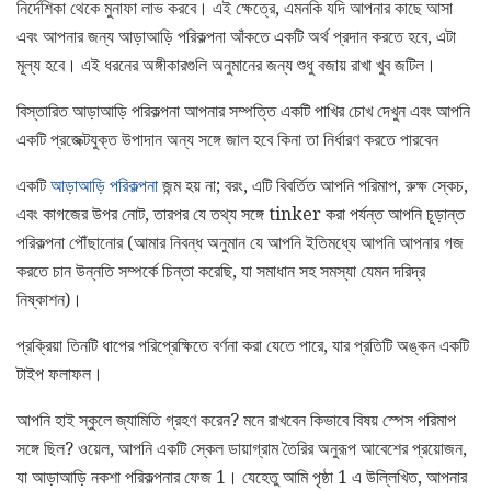
নির্দেশিকা থেকে মুনাফা লাভ করবে। এই ক্ষেত্রে, এমনকি যদি আপনার কাছে আসা
এবং আপনার জন্য আড়াআড়ি পরিকল্পনা আঁকতে একটি অর্থ প্রদান করতে হবে, এটা
মূল্য হবে। এই ধরনের অঙ্গীকারগুলি অনুমানের জন্য শুধু বজায় রাখা খুব জটিল।
বিস্তারিত আড়াআড়ি পরিকল্পনা আপনার সম্পত্তি একটি পাখির চোখ দেখুন এবং আপনি
একটি প্রজেক্টযুক্ত উপাদান অন্য সঙ্গে জাল হবে কিনা তা নির্ধারণ করতে পারবেন
একটি
আড়াআড়ি পরিকল্পনা
জন্ম হয় না; বরং, এটি বিবর্তিত আপনি পরিমাপ, রুক্ষ স্কেচ,
এবং কাগজের উপর নোট, তারপর যে তথ্য সঙ্গে tinker করা পর্যন্ত আপনি চূড়ান্ত
পরিকল্পনা পৌঁছানোর (আমার নিবন্ধ অনুমান যে আপনি ইতিমধ্যে আপনি আপনার গজ
করতে চান উন্নতি সম্পর্কে চিন্তা করেছি, যা সমাধান সহ সমস্যা যেমন দরিদ্র
নিষ্কাশন)।
প্রক্রিয়া তিনটি ধাপের পরিপ্রেক্ষিতে বর্ণনা করা যেতে পারে, যার প্রতিটি অঙ্কন একটি
টাইপ ফলাফল।
আপনি হাই স্কুলে জ্যামিতি গ্রহণ করেন? মনে রাখবেন কিভাবে বিষয় স্পেস পরিমাপ
সঙ্গে ছিল? ওয়েল, আপনি একটি স্কেল ডায়াগ্রাম তৈরির অনুরূপ আবেশের প্রয়োজন,
যা আড়াআড়ি নকশা পরিকল্পনার ফেজ 1। যেহেতু আমি পৃষ্ঠা 1 এ উল্লিখিত, আপনার