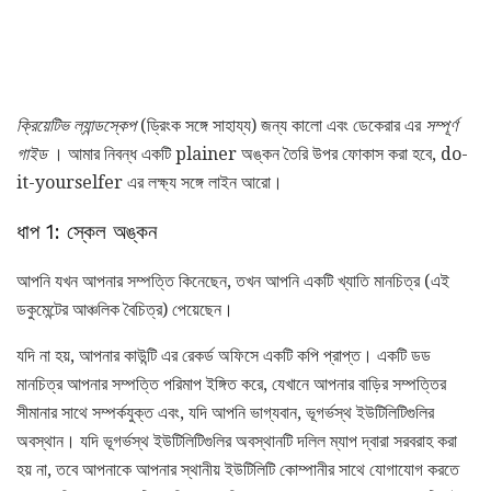
ক্রিয়েটিভ ল্যান্ডস্কেপ
(ড্রিংক সঙ্গে সাহায্য) জন্য কালো এবং ডেকেরার এর
সম্পূর্ণ
গাইড
। আমার নিবন্ধ একটি plainer অঙ্কন তৈরি উপর ফোকাস করা হবে, do-
it-yourselfer এর লক্ষ্য সঙ্গে লাইন আরো।
ধাপ 1: স্কেল অঙ্কন
আপনি যখন আপনার সম্পত্তি কিনেছেন, তখন আপনি একটি খ্যাতি মানচিত্র (এই
ডকুমেন্টের আঞ্চলিক বৈচিত্র) পেয়েছেন।
যদি না হয়, আপনার কাউন্টি এর রেকর্ড অফিসে একটি কপি প্রাপ্ত। একটি ডড
মানচিত্র আপনার সম্পত্তি পরিমাপ ইঙ্গিত করে, যেখানে আপনার বাড়ির সম্পত্তির
সীমানার সাথে সম্পর্কযুক্ত এবং, যদি আপনি ভাগ্যবান, ভূগর্ভস্থ ইউটিলিটিগুলির
অবস্থান। যদি ভূগর্ভস্থ ইউটিলিটিগুলির অবস্থানটি দলিল ম্যাপ দ্বারা সরবরাহ করা
হয় না, তবে আপনাকে আপনার স্থানীয় ইউটিলিটি কোম্পানীর সাথে যোগাযোগ করতে