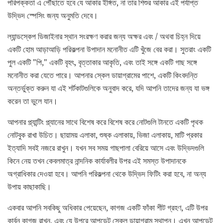
পরিপক্কতা এ পৌঁছাতে হবে যে আকার ইঙ্গিত, না তার শিশুর আকার এই পর্যাপ্ত
উদ্ভিদ স্পেসিং জন্য অনুমতি দেবে।
ল্যান্ডস্কেপ ডিজাইনার স্থান সংরক্ষণ করার জন্য অক্ষর এবং / অথবা চিহ্ন দিয়ে
একটি হোম আড়াআড়ি পরিকল্পনা উপাদান মনোনীত এটি খুঁজে বের করা। সুতরাং একটি
পুল একটি "পি," একটি বৃহৎ, বৃত্তাকার আকৃতি, এবং তাই সঙ্গে একটি গাছ সঙ্গে
মনোনীত করা যেতে পারে। আপনার স্কেল ডায়াগ্রামের পাশে, একটি কিংবদন্তি
অন্তর্ভুক্ত করুন যা এই শর্টকাটগুলিকে অনুবাদ করে, যদি আপনি তাদের জন্য যা ভঙ্গ
করেন তা ভুলে যান।
আপনার প্ল্যান্টিং প্ল্যানের সাথে বিশেষ করে বিশেষ করে নোটগুলি টানতে একটি পৃথক
নোটবুক রাখা উচিত। ছায়াময় এলাকা, শুষ্ক এলাকায়, ভিজা এলাকায়, মাটি প্রকার
ইত্যাদি সবই নজরে রাখুন। যখন সব সময় গাছপালা বেরিয়ে আসে এবং উদ্ভিদগুলি
কিনে নেয় তখন কেবলমাত্র নান্দনিক কার্যাবলীর উপর এই সমস্ত উপাদানকে
অগ্রাধিকার দেওয়া হবে। আপনি পরিকল্পনা থেকে উদ্ভিদ ফিটিং করা হবে, না অন্য
উপায় কাছাকাছি।
একবার আপনি সবকিছু অধিকার পেয়েছেন, কাগজ একটি ফাঁকা শীট গ্রহণ, এটি উপর
কার্বন কাগজ রাখুন, এবং যে উপরে আপডেট স্কেল ডায়াগ্রাম স্থাপন। এখন আপডেট