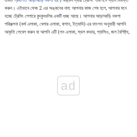
একটি
প্রথাগত আড়াআড়ি নকশা হয়
) অঙ্কন দ্বারা ট্রেসিং পজিশনে স্থান বিভক্ত
করুন। এইভাবে ফেজ 2 এর অঙ্কনের নাম: আপনার কাজ শেষ হলে, আপনার মনে
হচ্ছে ট্রেসিং পেপারে বুদবুদগুলির একটি গুচ্ছ আছে। আপনার আড়াআড়ি নকশা
পরিকল্পনা (কর্ম এলাকা, খেলার এলাকা, বাগান, ইত্যাদি) এর ফাংশন অনুযায়ী আপনি
আকৃতি লেবেল করুন যা আপনি এটি (লন এলাকা, স্থল কভার, প্যাসিও, জল বৈশিষ্ট্য,
ad