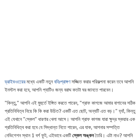
ড্রাইভওয়েের
মধ্যে একটি নতুন
বহিঃপ্রাঙ্গণ
সজ্জিত করার পরিকল্পনা করেন তবে আপনি
ইনস্টল করা হবে, আপনি প্যাটিও জন্য বরাদ্দ কতটা ঘর জানতে পারবেন।
"কিন্তু," আপনি এই মুহুর্তে ইঙ্গিত করতে পারেন, "গ্রাফ কাগজে আমার বাগানের সঠিক
প্রতিনিধিত্ব নিয়ে কি কি করা উচিত? একটি এত ছোট, অন্যটি এত বড়।" হ্যাঁ, কিন্তু
এই যেখানে "স্কেল" ধারণার খেলা আসে। আপনি গ্রাফ কাগজ যারা ক্ষুদ্র স্কয়ার এক
প্রতিনিধিত্ব করা হবে যে সিদ্ধান্ত নিতে পারেন, এর যাক, আপনার সম্পত্তি
নেভিগেশন স্থান 1 বর্গ ফুট, এইভাবে একটি
স্কেল অঙ্কন
তৈরি। এটা নাও? আপনি