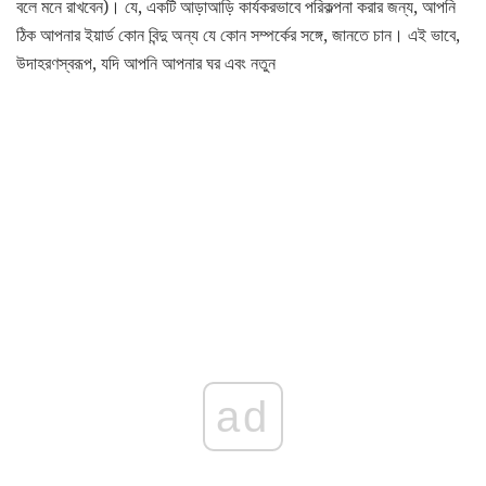
বলে মনে রাখবেন)। যে, একটি আড়াআড়ি কার্যকরভাবে পরিকল্পনা করার জন্য, আপনি
ঠিক আপনার ইয়ার্ড কোন বিন্দু অন্য যে কোন সম্পর্কের সঙ্গে, জানতে চান। এই ভাবে,
উদাহরণস্বরূপ, যদি আপনি আপনার ঘর এবং নতুন
ad