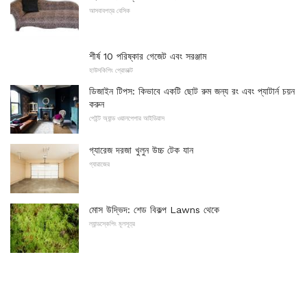
আসবাবপত্র বেসিক
শীর্ষ 10 পরিষ্কার গেজেট এবং সরঞ্জাম
হাউসকিপিং প্রোডাক্ট
ডিজাইন টিপস: কিভাবে একটি ছোট রুম জন্য রং এবং প্যাটার্ন চয়ন
করুন
পেইন্ট অ্যান্ড ওয়ালপেপার আইডিয়াস
গ্যারেজ দরজা খুলুন উচ্চ টেক যান
গ্যারাজের
মোস উদ্ভিদ: শেড বিকল্প Lawns থেকে
ল্যান্ডস্কেপিং মূলসূত্র