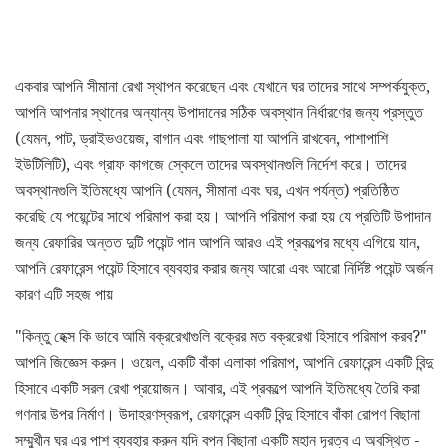
একবার আপনি সীমানা রেখা স্থাপন করেছেন এবং যেখানে ঘর তাদের সাথে সম্পর্কযুক্ত,
আপনি আপনার স্থানের অন্যান্য উপাদানের সঠিক অবস্থান নির্ধারণের জন্য প্রস্তুত
(যেমন, পাট, ড্রাইভওয়েজ, বাগান এবং গাছপালা যা আপনি রাখবেন, পাশাপাশি
ইউটিলিটি), এবং গ্রাফ কাগজে স্কেলে তাদের অবস্থানগুলি নির্দেশ করে। তাদের
অবস্থানগুলি ইতিমধ্যে আপনি (যেমন, সীমানা এবং ঘর, এখন পর্যন্ত) প্রতিষ্ঠিত
করেছি যে পয়েন্টের সাথে পরিমাপ করা হয়। আপনি পরিমাপ করা হয় যে প্রতিটি উপাদান
জন্য রেফারির অন্তত দুটি পয়েন্ট পান আপনি আরও এই প্রকল্পের মধ্যে এগিয়ে যান,
আপনি রেফারেন্স পয়েন্ট হিসাবে ব্যবহার করার জন্য আরো এবং আরো নির্দিষ্ট পয়েন্ট অর্জন
কারণ এটি সহজ পায়
"কিন্তু হেক্স কি ভাবে আমি বক্ররেখাগুলি বক্রের মত বক্ররেখা হিসাবে পরিমাপ করব?"
আপনি জিজ্ঞেস করুন। ওয়েল, একটি বাঁকা এলাকা পরিমাপ, আপনি রেফারেন্স একটি বিন্দু
হিসাবে একটি সরল রেখা প্রয়োজন। আবার, এই প্রকল্পে আপনি ইতিমধ্যে তৈরি করা
গণনার উপর নির্মাণ। উদাহরণস্বরূপ, রেফারেন্স একটি বিন্দু হিসাবে বাঁকা রোপণ বিছানা
সম্মুখীন ঘর এর পাশ ব্যবহার করুন যদি বপন বিছানা একটি মহান দূরত্ব এ অবস্থিত -