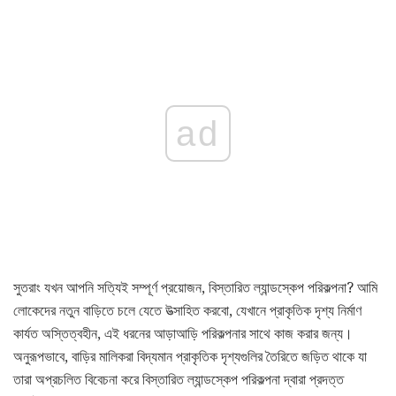
ad
সুতরাং যখন আপনি সত্যিই সম্পূর্ণ প্রয়োজন, বিস্তারিত ল্যান্ডস্কেপ পরিকল্পনা? আমি
লোকেদের নতুন বাড়িতে চলে যেতে উত্সাহিত করবো, যেখানে প্রাকৃতিক দৃশ্য নির্মাণ
কার্যত অস্তিত্বহীন, এই ধরনের আড়াআড়ি পরিকল্পনার সাথে কাজ করার জন্য।
অনুরূপভাবে, বাড়ির মালিকরা বিদ্যমান প্রাকৃতিক দৃশ্যগুলির তৈরিতে জড়িত থাকে যা
তারা অপ্রচলিত বিবেচনা করে বিস্তারিত ল্যান্ডস্কেপ পরিকল্পনা দ্বারা প্রদত্ত