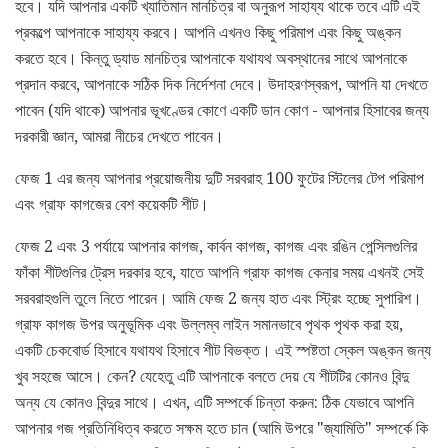
হবে। যদি আপনার একটি খ্যাতিমান মানচিত্র বা অনুরূপ সাহায্য থাকে তবে এটি এই
প্রকল্পে আপনাকে সাহায্য করবে। আপনি এখনও কিছু পরিমাপ এবং কিছু অঙ্কন
করতে হবে। কিন্তু ড্যাড মানচিত্র আপনাকে যথাযথ অবস্থানের সাথে আপনাকে
প্রদান করবে, আপনাকে সঠিক দিক নির্দেশনা দেবে। উদাহরণস্বরূপ, আপনি যা দেখতে
পাবেন (যদি থাকে) আপনার ভূখণ্ডের কোণে একটি ডান কোণ - আপনার হিসাবের জন্য
দরকারী জ্ঞান, আমরা নীচের দেখতে পাবেন।
ফেজ 1 এর জন্য আপনার প্রয়োজনীয় দুটি সরবরাহ 100 ফুটের স্টিলের টেপ পরিমাপ
এবং গ্রাফ কাগজের বেশ কয়েকটি শীট।
ফেজ 2 এবং 3 পর্যায়ে আপনার কাগজ, কার্বন কাগজ, কাগজ এবং রঙিন পেন্সিলগুলির
ফাঁকা শীটগুলির ট্রেস দরকার হবে, যাতে আপনি গ্রাফ কাগজ কেনার সময় এখনই সেই
সরবরাহগুলি তুলে নিতে পারেন। আমি ফেজ 2 জন্য হাত এবং স্ট্রিং হচ্ছে সুপারিশ।
গ্রাফ কাগজ উপর অনুভূমিক এবং উল্লম্ব লাইন সমানভাবে পৃথক পৃথক করা হয়,
একটি চেকবোর্ড হিসাবে যথাযথ হিসাবে শীট বিভক্ত। এই স্পষ্টতা স্কেল অঙ্কন জন্য
খুব সহজে আসে। কেন? যেহেতু এটি আপনাকে বলতে দেয় যে শীটটির কোনও বিন্দু
অন্য যে কোনও বিন্দুর সাথে। এখন, এটি সম্পর্কে চিন্তা করুন: ঠিক যেভাবে আপনি
আপনার গজ প্রতিনিধিত্ব করতে সক্ষম হতে চান (আমি উপরে "জ্যামিতি" সম্পর্কে কি