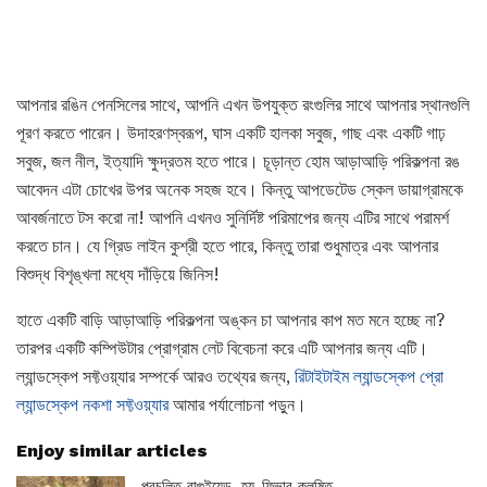
আপনার রঙিন পেনসিলের সাথে, আপনি এখন উপযুক্ত রংগুলির সাথে আপনার স্থানগুলি
পূরণ করতে পারেন। উদাহরণস্বরূপ, ঘাস একটি হালকা সবুজ, গাছ এবং একটি গাঢ়
সবুজ, জল নীল, ইত্যাদি ক্ষুদ্রতম হতে পারে। চূড়ান্ত হোম আড়াআড়ি পরিকল্পনা রঙ
আবেদন এটা চোখের উপর অনেক সহজ হবে। কিন্তু আপডেটেড স্কেল ডায়াগ্রামকে
আবর্জনাতে টস করো না! আপনি এখনও সুনির্দিষ্ট পরিমাপের জন্য এটির সাথে পরামর্শ
করতে চান। যে গ্রিড লাইন কুশ্রী হতে পারে, কিন্তু তারা শুধুমাত্র এবং আপনার
বিশুদ্ধ বিশৃঙ্খলা মধ্যে দাঁড়িয়ে জিনিস!
হাতে একটি বাড়ি আড়াআড়ি পরিকল্পনা অঙ্কন চা আপনার কাপ মত মনে হচ্ছে না?
তারপর একটি কম্পিউটার প্রোগ্রাম লেট বিবেচনা করে এটি আপনার জন্য এটি।
ল্যান্ডস্কেপ সফ্টওয়্যার সম্পর্কে আরও তথ্যের জন্য,
রিটাইটাইম ল্যান্ডস্কেপ প্রো
ল্যান্ডস্কেপ নকশা সফ্টওয়্যার
আমার পর্যালোচনা পড়ুন।
Enjoy similar articles
প্রচলিত রাগুইয়েড, হ্য-ফিভার কলুষিত