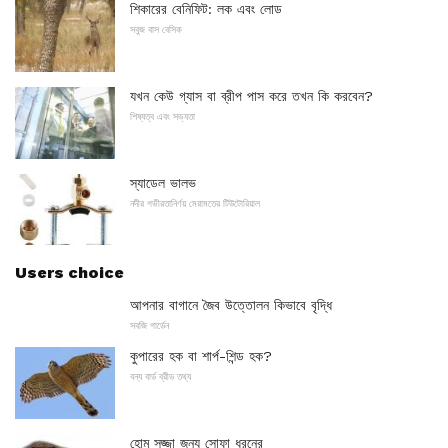
শিকারের বেনিফিট: লক এবং লোড
সবুজ বাস বেসিক
যখন কেউ গ্যাস বা ব্রীপ পাস করে তখন কি করবেন?
শিষ্যত্ব এবং সভ্যতা
স্যাডেল ভালভ
নদীর গভীরতানির্ণয় মেরামতের টিউটোরিয়াল
Users choice
আপনার বাগানে জৈব উত্তোলন কিভাবে বৃদ্ধি
সবজি গার্ডেন
কুপারের হক বা শার্প-শিন্ড হক?
বন্য বার্ড ব্রীড তথ্য
হোম সজ্জা জন্য সোফা ধরনের