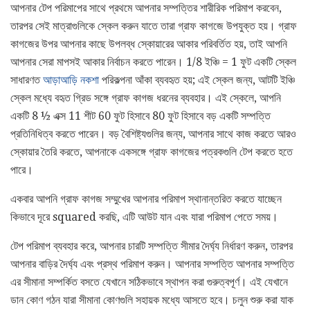
আপনার টেপ পরিমাপের সাথে প্রথমে আপনার সম্পত্তির শারীরিক পরিমাপ করবেন,
তারপর সেই মাত্রাগুলিকে স্কেল করুন যাতে তারা গ্রাফ কাগজে উপযুক্ত হয়। গ্রাফ
কাগজের উপর আপনার কাছে উপলব্ধ স্কোয়ারের আকার পরিবর্তিত হয়, তাই আপনি
আপনার সেরা মাপসই আকার নির্বাচন করতে পারেন। 1/8 ইঞ্চি = 1 ফুট একটি স্কেল
সাধারণত
আড়াআড়ি নকশা
পরিকল্পনা আঁকা ব্যবহৃত হয়; এই স্কেল জন্য, আটটি ইঞ্চি
স্কেল মধ্যে বহৃত গ্রিড সঙ্গে গ্রাফ কাগজ ধরনের ব্যবহার। এই স্কেলে, আপনি
একটি 8 ½ এক্স 11 শীট 60 ফুট হিসাবে 80 ফুট হিসাবে বড় একটি সম্পত্তি
প্রতিনিধিত্ব করতে পারেন। বড় বৈশিষ্ট্যগুলির জন্য, আপনার সাথে কাজ করতে আরও
স্কোয়ার তৈরি করতে, আপনাকে একসঙ্গে গ্রাফ কাগজের পত্রকগুলি টেপ করতে হতে
পারে।
একবার আপনি গ্রাফ কাগজ সম্মুখের আপনার পরিমাপ স্থানান্তরিত করতে যাচ্ছেন
কিভাবে দূরে squared করছি, এটি আউট যান এবং যারা পরিমাপ পেতে সময়।
টেপ পরিমাপ ব্যবহার করে, আপনার চারটি সম্পত্তি সীমার দৈর্ঘ্য নির্ধারণ করুন, তারপর
আপনার বাড়ির দৈর্ঘ্য এবং প্রস্থ পরিমাপ করুন। আপনার সম্পত্তি আপনার সম্পত্তি
এর সীমানা সম্পর্কিত বসতে যেখানে সঠিকভাবে স্থাপন করা গুরুত্বপূর্ণ। এই যেখানে
ডান কোণ গঠন যারা সীমানা কোণগুলি সহায়ক মধ্যে আসতে হবে। চলুন শুরু করা যাক