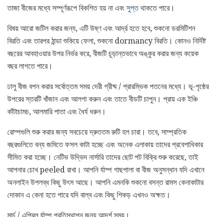
তাজা বীজের মধ্যে সম্পূর্ণরূপে বিকশিত হয় না এবং
সুপ্ত
থাকতে পারে।
বিষয় আরো জটিল করার জন্য, এটি উষ্ণ এবং আর্দ্র হতে হবে, শুকনো ডরমিটিশন
বিরতি এবং তারপর ঠান্ডা শুকিয়ে ফেলা, শুকনো dormancy বিরতি। কোনও নির্দিষ্ট
বছরের আবহাওয়ার উপর নির্ভর করে, বীজটি চূড়ান্তভাবে অঙ্কুর করার জন্য কয়েক
বছর লাগতে পারে।
ঢালু বীজ বপন করার সর্বোত্তম সময় দেরী গ্রীষ্ম / প্রারম্ভিক পতনের মধ্যে। ভূ-পৃষ্ঠের
উপরের স্তরটি খাঁজান এবং আলগা করুন এবং তাতে বীডটি চাপুন। প্রায় এক ইঞ্চি
কাঁটাচামচ, আলমারি পাতা এবং ধৈর্য ধরুন।
রোম্পগুলি শুরু করার জন্য সবচেয়ে দ্রুততম রুটি হল চারা। তবে, সাম্প্রতিক
বছরগুলিতে বন্য জমিতে ফসল কাটা হচ্ছে এবং অনেক এলাকায় তাদের প্রবেশাধিকার
সীমিত করা হচ্ছে। নেটিভ উদ্ভিদ নার্সারি তাদের ছোট পট বিক্রি শুরু করেছে, তাই
আপনার চোখ peeled রাখা। আপনি র্যাম্প গাছপালা বা বীজ অনুসন্ধান যদি এখানে
অনলাইন উপলব্ধ কিছু উৎস আছে। আপনি এমনকি শুকনো বসন্ত রামস কেনাকাটার
দোকান এ কেনা হতে পারে যদি বাল্ব এবং কিছু শিকড় এখনও অক্ষত।
মার্চ / এপ্রিল র্যাম্প প্রতিস্থাপন জন্য আদর্শ সময়।