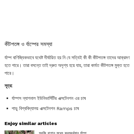
কীটপতঙ্গ ও র্যাম্পের সমস্যা
র্যাম্প বাণিজ্যিকভাবে যথেষ্ট দীর্ঘায়িত হয় নি যে সত্যিই কী কী কীটপতঙ্গ তাদের আক্রমণ
হতে পারে। তারা বসন্তে তাই দ্রুত অদৃশ্য হয়ে যায়, তারা কার্যত কীটপতঙ্গ মুক্ত হতে
পারে।
সূত্র:
র্যাম্পস ন্যাশনাল ইউনিভার্সিটির এক্সটেনশন এর চাষ
পাডু বিশ্ববিদ্যালয় এক্সটেনশন Ramps চাষ
Enjoy similar articles
সবজি বাগান মধ্যে ক্রমবর্ধমান র্যাম্প