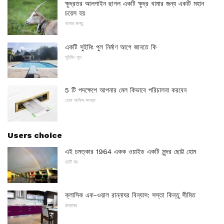
ক্ষুদ্রতর আলপাইন ছাগল একটি ক্ষুদ্র খামার জন্য একটি মহান
চয়েস হয়
খামার জন্তু
একটি সুইমিং পুল নির্মাণ আগে জানতে কি
সুইমিং পুল
5 টি পদক্ষেপে আপনার মেল কিভাবে পরিচালনা করবেন
হোম অফিস সংস্থা
Users choice
এই চমত্কার 1964 একক ওয়াইড একটি সুন্দর ছোট্ট হোম
ছোট ঘর
ক্লাসিক এক-ওয়াল রান্নাঘর বিন্যাস: সস্তা কিন্তু সীমিত
রান্নাঘর