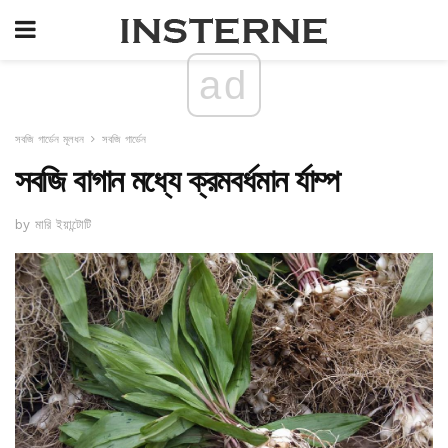
ad
সবজি গার্ডেন মূলধন
সবজি গার্ডেন
সবজি বাগান মধ্যে ক্রমবর্ধমান র্যাম্প
by মারি ইয়ান্টোটি