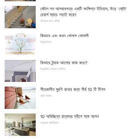
মেটাল লন আসবাবপত্র একটি সংক্ষিপ্ত ইতিহাস, উড়ে 'মোটা'
চেয়ার্স ম্যাচে লড়াই করেন
বহিরঙ্গন কক্ষ বেসিক
কিভাবে এবং কখন গোলাপ গোলাপী
উদ্যানপালন
কিভাবে ট্র্যাক আলোর কাজ করে?
বৈদ্যুতিক মেরামত মৌলিক
শীতকালীন মুরগি রাখার জন্য শীর্ষ 10 টি টিপস
ছোট খামার
10 অবিচ্ছিন্ন রান্নাঘর দ্বীপে সঙ্গে আসন
রান্নাঘর আইডিয়াস