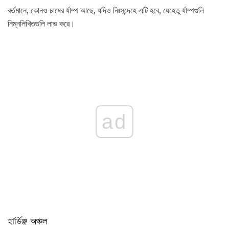
বর্তমানে, কোনও চাষের র্যাম্প আছে, যদিও নিঃসন্দেহে এটি হবে, যেহেতু র্যাম্পগুলি
নিম্নলিখিতগুলি লাভ করে।
ad
হার্ডিঞ্জ অঞ্চল