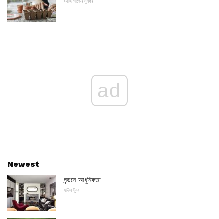
সবজি গার্ডেন মূলধন
ad
Newest
লন্ডনে আধুনিকতা
হাউস ট্যুর