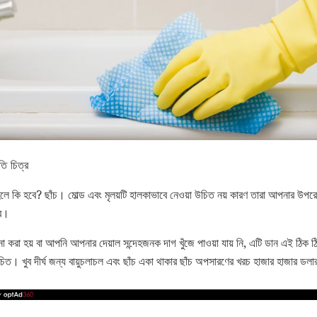
তি চিত্র
হলে কি হবে? ছাঁচ। মোল্ড এবং মৃলয়টি হালকাভাবে নেওয়া উচিত নয় কারণ তারা আপনার উপরে
ে।
া হয় বা আপনি আপনার দেয়াল সন্দেহজনক দাগ খুঁজে পাওয়া যায় নি, এটি ডান এই ঠিক ঠ
উচিত। খুব দীর্ঘ জন্য বায়ুচলাচল এবং ছাঁচ একা থাকার ছাঁচ অপসারণের খরচ হাজার হাজার ডল