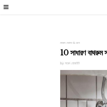
বাথরুম মেরামত & রেনো
10 সাধারণ বাথরুম 
by লরেন হোয়াইট