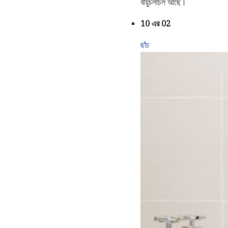
বায়ুচলাচল আছে।
10 এর 02
ছাঁচ