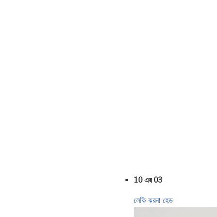
10 এর 03
লেকি ঝরনা হেড