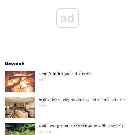
ad
Newest
একটি Bonfire জন্মদিন পার্টি নিক্ষেপ
জন্মদিন
কাউন্টার গভীরতা রেফ্রিজারেটর মাত্রা: না তাই কাটা এবং শুকনো
রান্নাঘর
একটি overgrown গার্ডেন পরিবর্তন করার পাঁচ সহজ উপায়
বাগান মূলধন