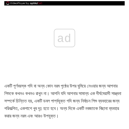
ad
একটি পূর্ণবয়স্ক গদি বা অন্য কোন নরম পৃষ্ঠের উপর ঘুমিয়ে নেওয়ার জন্য আপনার
শিশুকে কখনও কখনও রাখুন না। আপনি যদি আপনার সামান্য এক দীর্ঘমেয়াদী সান্ত্বনা
সম্পর্কে চিন্তিত হয়, একটি ডবল পার্শ্বযুক্ত গদি জন্য নির্বাচন শিশু ব্যবহারের জন্য
পরিকল্পিত, একপাশে খুব দৃঢ় হতে হবে। অন্য দিকে একটি নবজাতক বিছানা ব্যবহার
করার জন্য নরম এবং আরও উপযুক্ত।