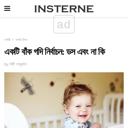
ad
নার্সারী
নার্সারি টিপস
একটি বাঁক গদি নির্বাচন: ডস এবং না কি
by কিটি লস্কুরইন