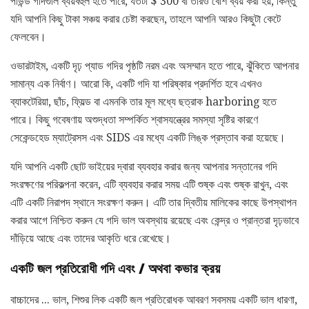
পাউন্ড গদিগুলি ব্যয়বহুল হতে পারে, যতটা $ 300 বা তারও বেশি ব্যয় করা হয়, কিন্তু
যদি আপনি কিছু টাকা সঞ্চয় করার চেষ্টা করছেন, তাহলে আপনি আরও কিছুটা কেটে
ফেলবেন।
ওভারটাইম, একটি দৃঢ় প্যাড গদির পৃষ্ঠটি নরম এবং অসম্মান হতে পারে, ঝুঁকিতে আপনার
সামান্য এক নির্বাণ। আরো কি, একটি গদি যা পরিষ্কার প্রদর্শিত হবে এখনও
ব্যাকটেরিয়া, ছাঁচ, ফ্যিল্ড বা এমনকি তার মূল মধ্যে ছত্রাক harboring হতে
পারে। কিছু গবেষণায় অশুদ্ধতা সম্পর্কিত শ্বাসযন্ত্রের সমস্যা সৃষ্টির কারণে
সেকেন্ডহেড ম্যাট্রেসস এবং SIDS এর মধ্যে একটি লিঙ্ক প্রস্তাব করা হয়েছে।
যদি আপনি একটি ছোট ভাইয়ের দ্বারা ব্যবহার করার জন্য আপনার সন্তানের গদি
সংরক্ষণের পরিকল্পনা করেন, এটি ব্যবহার করার সময় এটি শুষ্ক এবং শুষ্ক রাখুন, এবং
এটি একটি নিরাপদ স্থানে সংরক্ষণ করুন। এটি তার দ্বিতীয় মালিকের কাছে উপস্থাপন
করার আগে নিশ্চিত করুন যে গদি ভাল অবস্থায় রয়েছে এবং কেন্দ্র ও প্রান্তরা দৃঢ়ভাবে
দাঁড়িয়ে আছে এবং তাদের আকৃতি ধরে রেখেছে।
একটি জল প্রতিরোধী গদি এবং / অথবা কভার ক্রয়
বাচ্চাদের ... ভাল, শিশুর লিক একটি জল প্রতিরোধক আবরণ সবসময় একটি ভাল ধারণা,