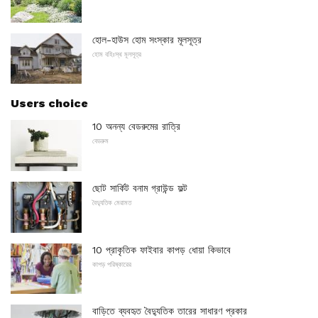
হোল-হাউস হোম সংস্কার মূলসূত্র
হোম বহিঃস্থ মূলসূত্র
Users choice
10 অনন্য বেডরুমের রাত্রি
বেডরুম
ছোট সার্কিট বনাম গ্রাউন্ড ফল্ট
বৈদ্যুতিক মেরামত
10 প্রাকৃতিক ফাইবার কাপড় ধোয়া কিভাবে
কাপড় পরিষ্কারের
বাড়িতে ব্যবহৃত বৈদ্যুতিক তারের সাধারণ প্রকার