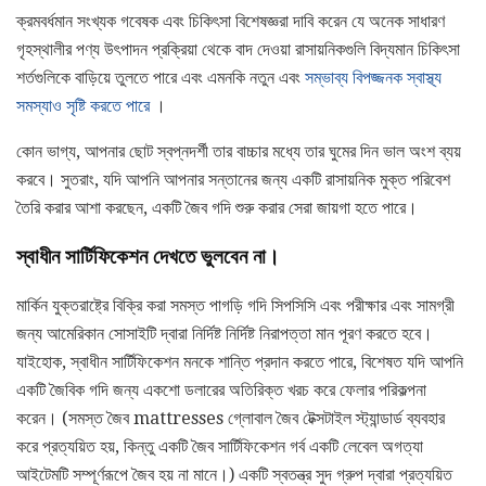
ক্রমবর্ধমান সংখ্যক গবেষক এবং চিকিৎসা বিশেষজ্ঞরা দাবি করেন যে অনেক সাধারণ
গৃহস্থালীর পণ্য উৎপাদন প্রক্রিয়া থেকে বাদ দেওয়া রাসায়নিকগুলি বিদ্যমান চিকিৎসা
শর্তগুলিকে বাড়িয়ে তুলতে পারে এবং এমনকি নতুন এবং
সম্ভাব্য বিপজ্জনক স্বাস্থ্য
সমস্যাও সৃষ্টি করতে পারে
।
কোন ভাগ্য, আপনার ছোট স্বপ্নদর্শী তার বাচ্চার মধ্যে তার ঘুমের দিন ভাল অংশ ব্যয়
করবে। সুতরাং, যদি আপনি আপনার সন্তানের জন্য একটি রাসায়নিক মুক্ত পরিবেশ
তৈরি করার আশা করছেন, একটি জৈব গদি শুরু করার সেরা জায়গা হতে পারে।
স্বাধীন সার্টিফিকেশন দেখতে ভুলবেন না।
মার্কিন যুক্তরাষ্ট্রে বিক্রি করা সমস্ত পাগড়ি গদি সিপসিসি এবং পরীক্ষার এবং সামগ্রী
জন্য আমেরিকান সোসাইটি দ্বারা নির্দিষ্ট নির্দিষ্ট নিরাপত্তা মান পূরণ করতে হবে।
যাইহোক, স্বাধীন সার্টিফিকেশন মনকে শান্তি প্রদান করতে পারে, বিশেষত যদি আপনি
একটি জৈবিক গদি জন্য একশো ডলারের অতিরিক্ত খরচ করে ফেলার পরিকল্পনা
করেন। (সমস্ত জৈব mattresses গ্লোবাল জৈব টেক্সটাইল স্ট্যান্ডার্ড ব্যবহার
করে প্রত্যয়িত হয়, কিন্তু একটি জৈব সার্টিফিকেশন গর্ব একটি লেবেল অগত্যা
আইটেমটি সম্পূর্ণরূপে জৈব হয় না মানে।) একটি স্বতন্ত্র সুদ গ্রুপ দ্বারা প্রত্যয়িত