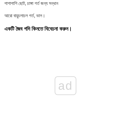
পাশাপাশি ছোট, চাঙ্গা গর্ত জন্য সন্ধান
আরো বায়ুচলাচল গর্ত, ভাল।
একটি জৈব গদি কিনতে বিবেচনা করুন।
ad